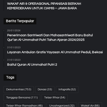
WAKAF AIR & OPERASIONAL PIPANISASI BERKAH
KEMERDEKAAN UNTUK CIAMIS – JAWA BARA
Berita Terpopular
25/01/2024
Penerimaan Santriwati Dan Mahasantriwati Baru Baitul
Qur’an Al-Ummahat Putri Tahun Ajaran 2024/2025
31/01/2023
Layanan Ambulan Gratis Yayasan Al Ummahat Peduli, Bekasi
31/01/2023
Baitul Quran Al Ummahat Putri 2
Tags
Dekumentasi
(753)
Donasi
(33)
Infografis
(52)
Tanggap Bencana
(111)
Tebar Ifthar
(54)
Tebar Ifthar Ramadhan
(48)
Uncategorized
(32)
Wakaf Air
(86)