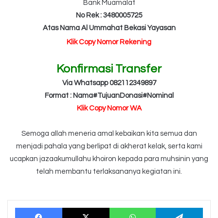
Bank Muamalat
No Rek : 3480005725
Atas Nama Al Ummahat Bekasi Yayasan
Klik Copy Nomor Rekening
Konfirmasi Transfer
Via Whatsapp 082112349897
Format : Nama#TujuanDonasi#Nominal
Klik Copy Nomor WA
Semoga allah meneria amal kebaikan kita semua dan
menjadi pahala yang berlipat di akherat kelak, serta kami
ucapkan jazaakumullahu khoiron kepada para muhsinin yang
telah membantu terlaksananya kegiatan ini.
Facebook
X
WhatsApp
Tele