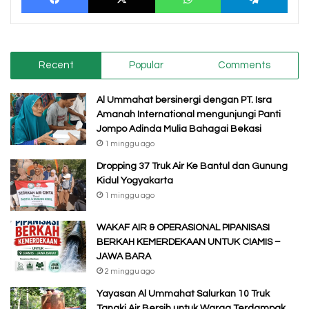
Recent
Popular
Comments
Al Ummahat bersinergi dengan PT. Isra
Amanah International mengunjungi Panti
Jompo Adinda Mulia Bahagai Bekasi
1 minggu ago
Dropping 37 Truk Air Ke Bantul dan Gunung
Kidul Yogyakarta
1 minggu ago
WAKAF AIR & OPERASIONAL PIPANISASI
BERKAH KEMERDEKAAN UNTUK CIAMIS –
JAWA BARA
2 minggu ago
Yayasan Al Ummahat Salurkan 10 Truk
Tangki Air Bersih untuk Warga Terdampak