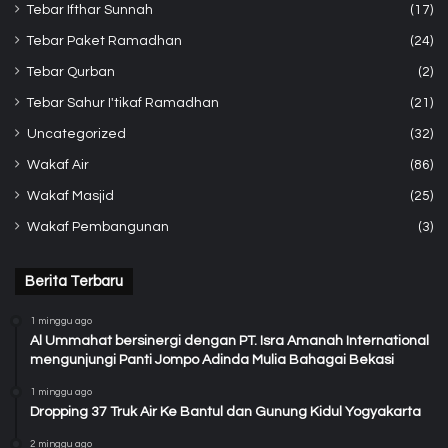
Tebar Ifthar Sunnah
(17)
Tebar Paket Ramadhan
(24)
Tebar Qurban
(2)
Tebar Sahur I'tikaf Ramadhan
(21)
Uncategorized
(32)
Wakaf Air
(86)
Wakaf Masjid
(25)
Wakaf Pembangunan
(3)
Berita Terbaru
1 minggu ago
Al Ummahat bersinergi dengan PT. Isra Amanah International
mengunjungi Panti Jompo Adinda Mulia Bahagai Bekasi
1 minggu ago
Dropping 37 Truk Air Ke Bantul dan Gunung Kidul Yogyakarta
2 minggu ago