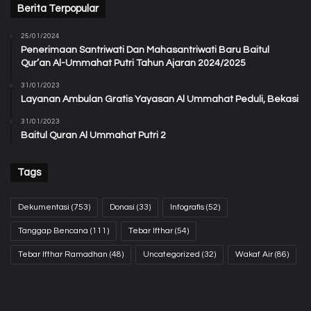
Berita Terpopular
25/01/2024
Penerimaan Santriwati Dan Mahasantriwati Baru Baitul
Qur’an Al-Ummahat Putri Tahun Ajaran 2024/2025
31/01/2023
Layanan Ambulan Gratis Yayasan Al Ummahat Peduli, Bekasi
31/01/2023
Baitul Quran Al Ummahat Putri 2
Tags
Dekumentasi
(753)
Donasi
(33)
Infografis
(52)
Tanggap Bencana
(111)
Tebar Ifthar
(54)
Tebar Ifthar Ramadhan
(48)
Uncategorized
(32)
Wakaf Air
(86)