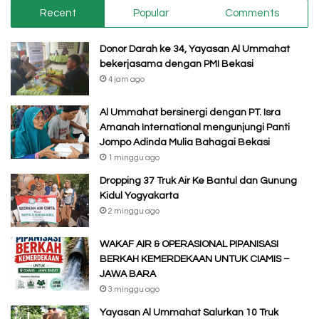
Recent
Popular
Comments
Donor Darah ke 34, Yayasan Al Ummahat
bekerjasama dengan PMI Bekasi
4 jam ago
Al Ummahat bersinergi dengan PT. Isra
Amanah International mengunjungi Panti
Jompo Adinda Mulia Bahagai Bekasi
1 minggu ago
Dropping 37 Truk Air Ke Bantul dan Gunung
Kidul Yogyakarta
2 minggu ago
WAKAF AIR & OPERASIONAL PIPANISASI
BERKAH KEMERDEKAAN UNTUK CIAMIS –
JAWA BARA
3 minggu ago
Yayasan Al Ummahat Salurkan 10 Truk