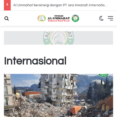
Al Ummahat bersinergi dengan PT. Isra Amanah International mengunjungi Panti Jompo Adinda Mulia Bahagai Bekasi
Search for
Switch
M
Internasional