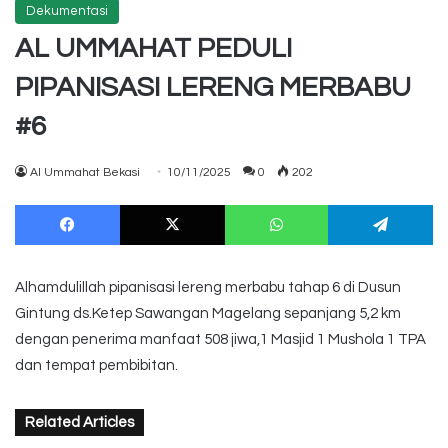
Dekumentasi
AL UMMAHAT PEDULI
PIPANISASI LERENG MERBABU
#6
Al Ummahat Bekasi
10/11/2025
0
202
Facebook
X
WhatsApp
Te
Alhamdulillah pipanisasi lereng merbabu tahap 6 di Dusun
Gintung ds.Ketep Sawangan Magelang sepanjang 5,2 km
dengan penerima manfaat 508 jiwa,1 Masjid 1 Mushola 1 TPA
dan tempat pembibitan.
Related Articles