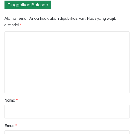
Tinggalkan Balasan
Alamat email Anda tidak akan dipublikasikan.
Ruas yang wajib
ditandai
*
K
o
m
e
n
t
a
r
Nama
*
*
Email
*