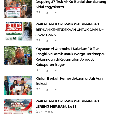
Dropping 37 Truk Air Ke Bantul dan Gunung
Kidul Yogyakarta
1 minggu ago
WAKAF AIR & OPERASIONAL PIPANISASI
BERKAH KEMERDEKAAN UNTUK CIAMIS –
JAWA BARA
2 minggu ago
Yayasan Al Ummahat Salurkan 10 Truk
Tangki Air Bersih untuk Warga Terdampak
Kekeringan di Kecamatan Jonggol,
Kabupaten Bogor
3 minggu ago
Khitan Berkah Kemerdekaan di Jati Asih
Bekasi
4 minggu ago
WAKAF AIR & OPERASIONAL PIPANISASI
LERENG MERBABU ke11
07/07/2026