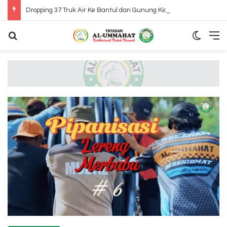
Dropping 37 Truk Air Ke Bantul dan Gunung Kidul Yogyakarta
Search for
Switch
M