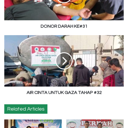
DONOR DARAH KE#31
AIR
CINTA
UNTUK
GAZA
TAHAP
#32
AIR CINTA UNTUK GAZA TAHAP #32
Related Articles