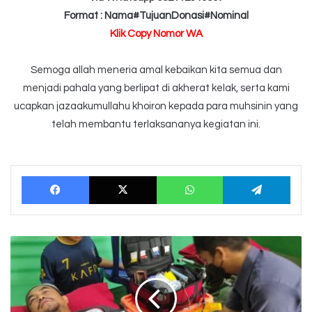
Format : Nama#TujuanDonasi#Nominal
Klik Copy Nomor WA
Semoga allah meneria amal kebaikan kita semua dan
menjadi pahala yang berlipat di akherat kelak, serta kami
ucapkan jazaakumullahu khoiron kepada para muhsinin yang
telah membantu terlaksananya kegiatan ini.
Facebook
X
WhatsApp
Tele
DONOR
DARAH
KE#31