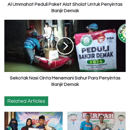
Demak
Al Ummahat Peduli Paket Alat Sholat Untuk Penyintas
Banjir Demak
Sekotak
Nasi
Cinta
Menemani
Sahur
Para
Penyintas
Banjir
Demak
Sekotak Nasi Cinta Menemani Sahur Para Penyintas
Banjir Demak
Related Articles