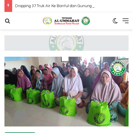
Dropping 37 Truk Air Ke Bantul dan Gunung Kidul Yogyakarta
Search for
Switch
M