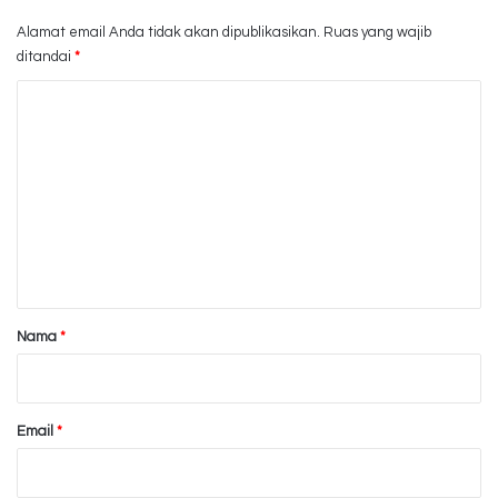
Alamat email Anda tidak akan dipublikasikan.
Ruas yang wajib
ditandai
*
K
o
m
e
n
t
a
r
Nama
*
*
Email
*