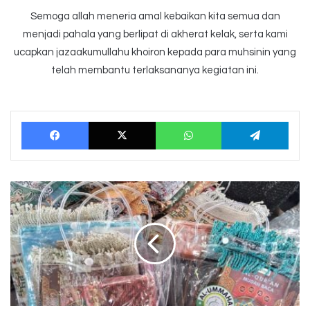
Semoga allah meneria amal kebaikan kita semua dan
menjadi pahala yang berlipat di akherat kelak, serta kami
ucapkan jazaakumullahu khoiron kepada para muhsinin yang
telah membantu terlaksananya kegiatan ini.
Facebook
X
WhatsApp
Tele
Al
Ummahat
Peduli
Paket
Alat
Sholat
Untuk
Penyintas
Banjir