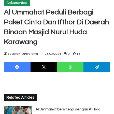
Dekumentasi
Al Ummahat Peduli Berbagi
Paket Cinta Dan Ifthor Di Daerah
Binaan Masjid Nurul Huda
Karawang
Septiyan Nurpratama
28/03/2024
0
131
Facebook
X
WhatsApp
Te
Related Articles
Al Ummahat bersinergi dengan PT. Isra