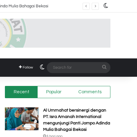
Switch skin
Switch skin
Search
Follow
for
Recent
Popular
Comments
Al Ummahat bersinergi dengan
PT. Isra Amanah International
mengunjungi Panti Jompo Adinda
Mulia Bahagai Bekasi
6 hari ago