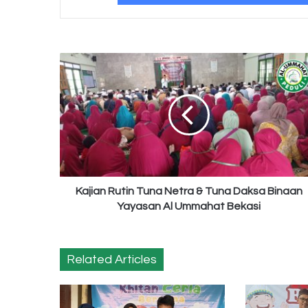
Kajian
Rutin
Tuna
Netra
&
Tuna
Daksa
Binaan
Yayasan
Al
Kajian Rutin Tuna Netra & Tuna Daksa Binaan
Ummahat
Yayasan Al Ummahat Bekasi
Bekasi
Related Articles