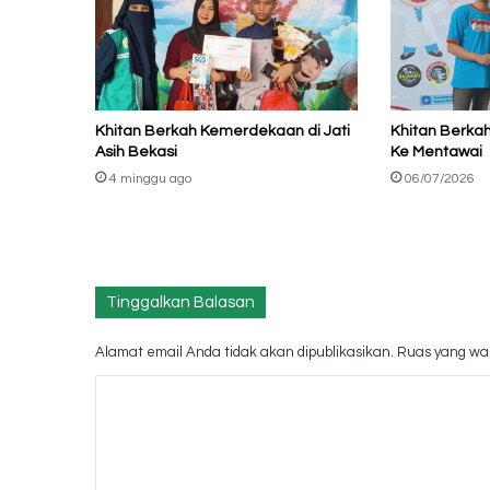
Khitan Berkah Kemerdekaan di Jati
Khitan Berka
Asih Bekasi
Ke Mentawai
4 minggu ago
06/07/2026
Tinggalkan Balasan
Alamat email Anda tidak akan dipublikasikan.
Ruas yang waj
K
o
m