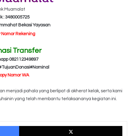
nk Muamalat
k : 3480005725
Ummahat Bekasi Yayasan
y Nomor Rekening
masi Transfer
sapp 082112349897
#TujuanDonasi#Nominal
Copy Nomor WA
 menjadi pahala yang berlipat di akherat kelak, serta kami
hsinin yang telah membantu terlaksananya kegiatan ini.
Facebook
X