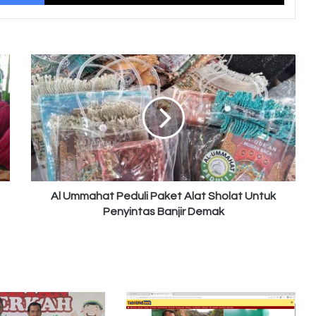
Al
Ummahat
Peduli
Paket
Alat
Sholat
Untuk
Penyintas
Banjir
Demak
Al Ummahat Peduli Paket Alat Sholat Untuk
Penyintas Banjir Demak