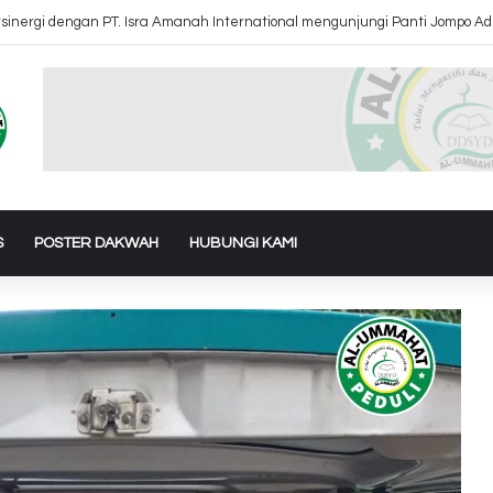
k Air Ke Bantul dan Gunung Kidul Yogyakarta
S
POSTER DAKWAH
HUBUNGI KAMI