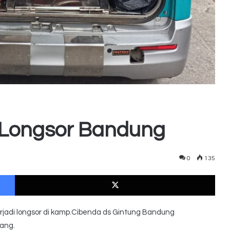
 Longsor Bandung
0
135
Facebook
X
erjadi longsor di kamp.Cibenda ds Gintung Bandung
lang.