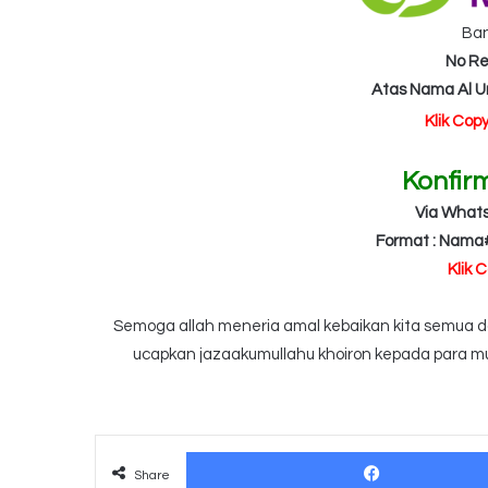
Ba
No Re
Atas Nama Al 
Klik Cop
Konfir
Via What
Format : Nama
Klik 
Semoga allah meneria amal kebaikan kita semua dan
ucapkan jazaakumullahu khoiron kepada para mu
Share