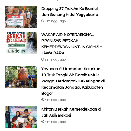
Dropping 37 Truk Air Ke Bantul
dan Gunung Kidul Yogyakarta
1 minggu ago
WAKAF AIR & OPERASIONAL
PIPANISASI BERKAH
KEMERDEKAAN UNTUK CIAMIS –
JAWA BARA
2 minggu ago
Yayasan Al Ummahat Salurkan
10 Truk Tangki Air Bersih untuk
Warga Terdampak Kekeringan di
Kecamatan Jonggol, Kabupaten
Bogor
3 minggu ago
Khitan Berkah Kemerdekaan di
Jati Asih Bekasi
4 minggu ago