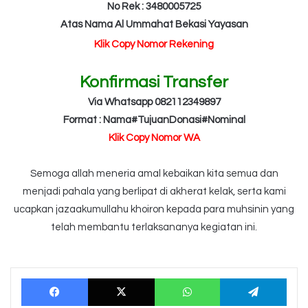
No Rek : 3480005725
Atas Nama Al Ummahat Bekasi Yayasan
Klik Copy Nomor Rekening
Konfirmasi Transfer
Via Whatsapp 082112349897
Format : Nama#TujuanDonasi#Nominal
Klik Copy Nomor WA
Semoga allah meneria amal kebaikan kita semua dan
menjadi pahala yang berlipat di akherat kelak, serta kami
ucapkan jazaakumullahu khoiron kepada para muhsinin yang
telah membantu terlaksananya kegiatan ini.
Facebook
X
WhatsApp
Tele