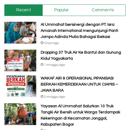
Recent
Popular
Comments
Al Ummahat bersinergi dengan PT. Isra
Amanah International mengunjungi Panti
Jompo Adinda Mulia Bahagai Bekasi
5 hari ago
Dropping 37 Truk Air Ke Bantul dan Gunung
Kidul Yogyakarta
1 minggu ago
WAKAF AIR & OPERASIONAL PIPANISASI
BERKAH KEMERDEKAAN UNTUK CIAMIS –
JAWA BARA
2 minggu ago
Yayasan Al Ummahat Salurkan 10 Truk
Tangki Air Bersih untuk Warga Terdampak
Kekeringan di Kecamatan Jonggol,
Kabupaten Bogor