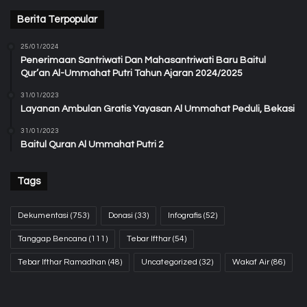
Berita Terpopular
25/01/2024
Penerimaan Santriwati Dan Mahasantriwati Baru Baitul
Qur’an Al-Ummahat Putri Tahun Ajaran 2024/2025
31/01/2023
Layanan Ambulan Gratis Yayasan Al Ummahat Peduli, Bekasi
31/01/2023
Baitul Quran Al Ummahat Putri 2
Tags
Dekumentasi
(753)
Donasi
(33)
Infografis
(52)
Tanggap Bencana
(111)
Tebar Ifthar
(54)
Tebar Ifthar Ramadhan
(48)
Uncategorized
(32)
Wakaf Air
(86)