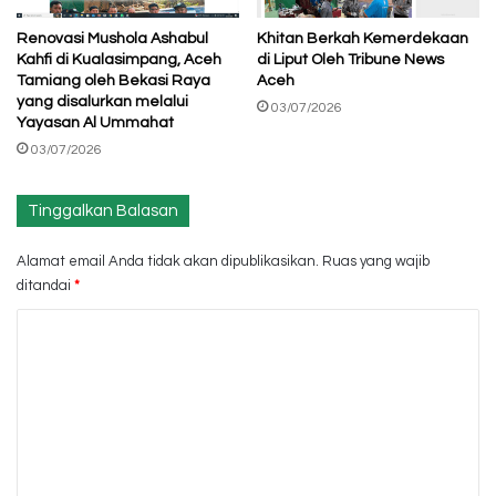
Renovasi Mushola Ashabul
Khitan Berkah Kemerdekaan
Kahfi di Kualasimpang, Aceh
di Liput Oleh Tribune News
Tamiang oleh Bekasi Raya
Aceh
yang disalurkan melalui
03/07/2026
Yayasan Al Ummahat
03/07/2026
Tinggalkan Balasan
Alamat email Anda tidak akan dipublikasikan.
Ruas yang wajib
ditandai
*
K
o
m
e
n
t