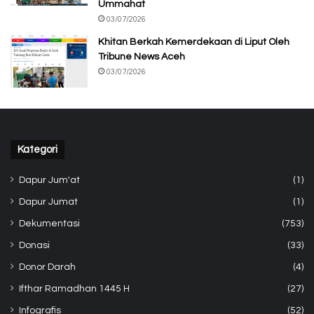
Ummahat
03/07/2026
Khitan Berkah Kemerdekaan di Liput Oleh
Tribune News Aceh
03/07/2026
Kategori
Dapur Jum'at
(1)
Dapur Jumat
(1)
Dekumentasi
(753)
Donasi
(33)
Donor Darah
(4)
Ifthar Ramadhan 1445 H
(27)
Infografis
(52)