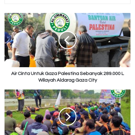
Air
Cinta
Untuk
Gaza
Palestina
Sebanyak
289.000
L
Wilayah
Aldarag
Air Cinta Untuk Gaza Palestina Sebanyak 289.000 L
Gaza
Wilayah Aldarag Gaza City
City
Relawan
Kembali
Berlatih