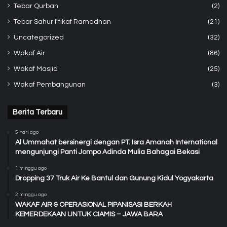
Tebar Qurban
(2)
Tebar Sahur I'tikaf Ramadhan
(21)
Uncategorized
(32)
Wakaf Air
(86)
Wakaf Masjid
(25)
Wakaf Pembangunan
(3)
Berita Terbaru
5 hari ago
Al Ummahat bersinergi dengan PT. Isra Amanah International
mengunjungi Panti Jompo Adinda Mulia Bahagai Bekasi
1 minggu ago
Dropping 37 Truk Air Ke Bantul dan Gunung Kidul Yogyakarta
2 minggu ago
WAKAF AIR & OPERASIONAL PIPANISASI BERKAH
KEMERDEKAAN UNTUK CIAMIS – JAWA BARA