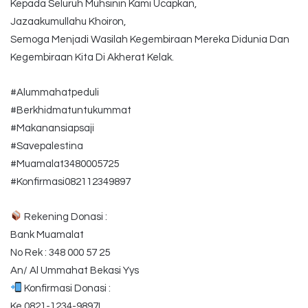
Kepada Seluruh Muhsinin Kami Ucapkan,
Jazaakumullahu Khoiron,
Semoga Menjadi Wasilah Kegembiraan Mereka Didunia Dan
Kegembiraan Kita Di Akherat Kelak.
#Alummahatpeduli
#Berkhidmatuntukummat
#Makanansiapsaji
#Savepalestina
#Muamalat3480005725
#Konfirmasi082112349897
Rekening Donasi :
Bank Muamalat
No Rek : 348 000 57 25
An/ Al Ummahat Bekasi Yys
Konfirmasi Donasi :
Ke 0821-1234-9897L