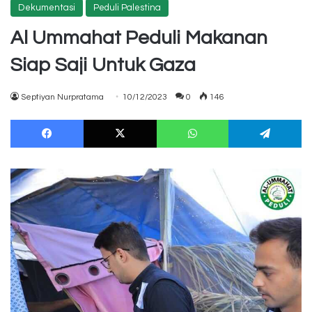
Dekumentasi
Peduli Palestina
Al Ummahat Peduli Makanan
Siap Saji Untuk Gaza
Septiyan Nurpratama
10/12/2023
0
146
Facebook
X
WhatsApp
Te