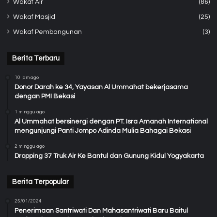
Wakaf Air
(86)
Wakaf Masjid
(25)
Wakaf Pembangunan
(3)
Berita Terbaru
10 jam ago
Donor Darah ke 34, Yayasan Al Ummahat bekerjasama
dengan PMI Bekasi
1 minggu ago
Al Ummahat bersinergi dengan PT. Isra Amanah International
mengunjungi Panti Jompo Adinda Mulia Bahagai Bekasi
2 minggu ago
Dropping 37 Truk Air Ke Bantul dan Gunung Kidul Yogyakarta
Berita Terpopular
25/01/2024
Penerimaan Santriwati Dan Mahasantriwati Baru Baitul