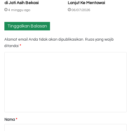
di Jati Asih Bekasi
Lanjut Ke Mentawai
4 minggu ago
06/07/2026
Tinggalkan Balasan
Alamat email Anda tidak akan dipublikasikan.
Ruas yang wajib
ditandai
*
K
o
m
e
n
t
a
r
Nama
*
*