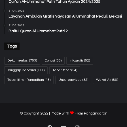
Qur’an Al-Ummahat Putri Tahun Ajaran 2024/2025
31/01/2023
Layanan Ambulan Gratis Yayasan Al Ummahat Peduli, Bekasi
31/01/2023
Baitul Quran Al Ummahat Putri 2
Tags
Dekumentasi
(753)
Donasi
(33)
Infografis
(52)
Tanggap Bencana
(111)
Tebar Ifthar
(54)
Tebar Ifthar Ramadhan
(48)
Uncategorized
(32)
Wakaf Air
(86)
© Copyright 2022 | Made with
From
Pangandaran