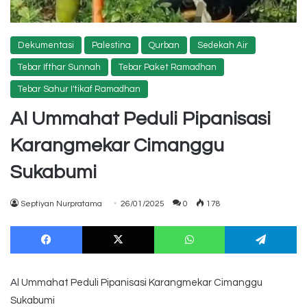
Dekumentasi
Palestina
Qurban
Sedekah Air
Tebar Ifthar Sunnah
Tebar Paket Ramadhan
Tebar Sahur I'tikaf Ramadhan
Al Ummahat Peduli Pipanisasi
Karangmekar Cimanggu
Sukabumi
Septiyan Nurpratama
26/01/2025
0
178
Facebook
X
WhatsApp
Te
Al Ummahat Peduli Pipanisasi Karangmekar Cimanggu
Sukabumi