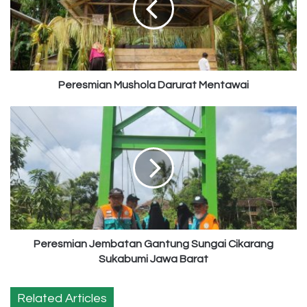
Peresmian Mushola Darurat Mentawai
Peresmian
Jembatan
Gantung
Sungai
Cikarang
Sukabumi
Jawa
Barat
Peresmian Jembatan Gantung Sungai Cikarang
Sukabumi Jawa Barat
Related Articles