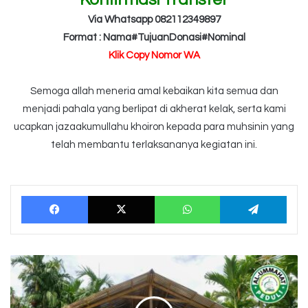
Via Whatsapp 082112349897
Format : Nama#TujuanDonasi#Nominal
Klik Copy Nomor WA
Semoga allah meneria amal kebaikan kita semua dan
menjadi pahala yang berlipat di akherat kelak, serta kami
ucapkan jazaakumullahu khoiron kepada para muhsinin yang
telah membantu terlaksananya kegiatan ini.
Facebook
X
WhatsApp
Tele
Peresmian
Mushola
Darurat
Mentawai