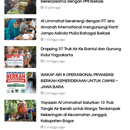
bekerjasama dengan PMI Bekasi
10 jam ago
Al Ummahat bersinergi dengan PT. Isra
Amanah International mengunjungi Panti
Jompo Adinda Mulia Bahagai Bekasi
1 minggu ago
Dropping 37 Truk Air Ke Bantul dan Gunung
Kidul Yogyakarta
2 minggu ago
WAKAF AIR & OPERASIONAL PIPANISASI
BERKAH KEMERDEKAAN UNTUK CIAMIS –
JAWA BARA
3 minggu ago
Yayasan Al Ummahat Salurkan 10 Truk
Tangki Air Bersih untuk Warga Terdampak
Kekeringan di Kecamatan Jonggol,
Kabupaten Bogor
3 minggu ago