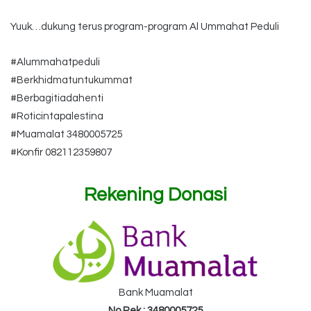
Yuuk…dukung terus program-program Al Ummahat Peduli
#Alummahatpeduli
#Berkhidmatuntukummat
#Berbagitiadahenti
#Roticintapalestina
#Muamalat 3480005725
#Konfir 082112359807
Rekening Donasi
Bank Muamalat
No Rek : 3480005725