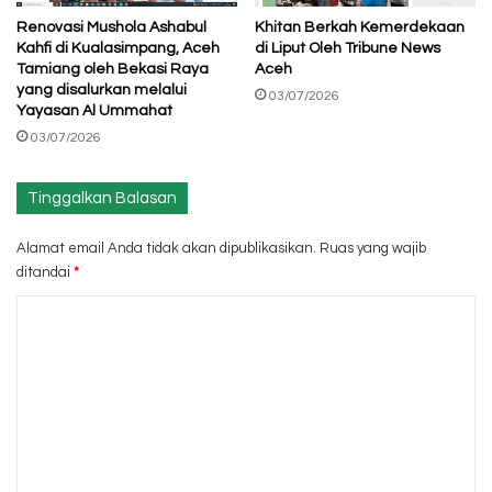
Renovasi Mushola Ashabul
Khitan Berkah Kemerdekaan
Kahfi di Kualasimpang, Aceh
di Liput Oleh Tribune News
Tamiang oleh Bekasi Raya
Aceh
yang disalurkan melalui
03/07/2026
Yayasan Al Ummahat
03/07/2026
Tinggalkan Balasan
Alamat email Anda tidak akan dipublikasikan.
Ruas yang wajib
ditandai
*
K
o
m
e
n
t