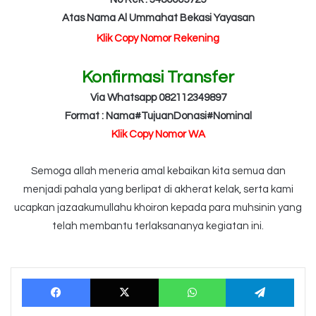
Atas Nama Al Ummahat Bekasi Yayasan
Klik Copy Nomor Rekening
Konfirmasi Transfer
Via Whatsapp 082112349897
Format : Nama#TujuanDonasi#Nominal
Klik Copy Nomor WA
Semoga allah meneria amal kebaikan kita semua dan
menjadi pahala yang berlipat di akherat kelak, serta kami
ucapkan jazaakumullahu khoiron kepada para muhsinin yang
telah membantu terlaksananya kegiatan ini.
Facebook
X
WhatsApp
Tele