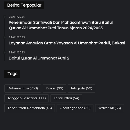
Berita Terpopular
25/01/2024
Penerimaan Santriwati Dan Mahasantriwati Baru Baitul
Qur’an Al-Ummahat Putri Tahun Ajaran 2024/2025
31/01/2023
Layanan Ambulan Gratis Yayasan Al Ummahat Peduli, Bekasi
31/01/2023
Baitul Quran Al Ummahat Putri 2
Tags
Dekumentasi
(753)
Donasi
(33)
Infografis
(52)
Tanggap Bencana
(111)
Tebar Ifthar
(54)
Tebar Ifthar Ramadhan
(48)
Uncategorized
(32)
Wakaf Air
(86)