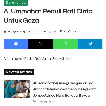
Dekumentasi
Al Ummahat Peduli Roti Cinta
Untuk Gaza
Septiyan Nurpratama
09/03/2024
0
124
Facebook
X
WhatsApp
Te
Al Ummahat Peduli Roti Cinta Untuk Gaza
Related Articles
Al Ummahat bersinergi dengan PT. Isra
Amanah International mengunjungi Panti
Jompo Adinda Mulia Bahagai Bekasi
1 minggu ago