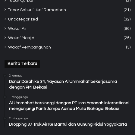
Tebar Qurban
(2)
Tebar Sahur I'tikaf Ramadhan
(21)
Uncategorized
(32)
Wakaf Air
(86)
Wakaf Masjid
(25)
Wakaf Pembangunan
(3)
Berita Terbaru
2 jam ago
Donor Darah ke 34, Yayasan Al Ummahat bekerjasama
dengan PMI Bekasi
1 minggu ago
Al Ummahat bersinergi dengan PT. Isra Amanah International
mengunjungi Panti Jompo Adinda Mulia Bahagai Bekasi
2 minggu ago
Dropping 37 Truk Air Ke Bantul dan Gunung Kidul Yogyakarta