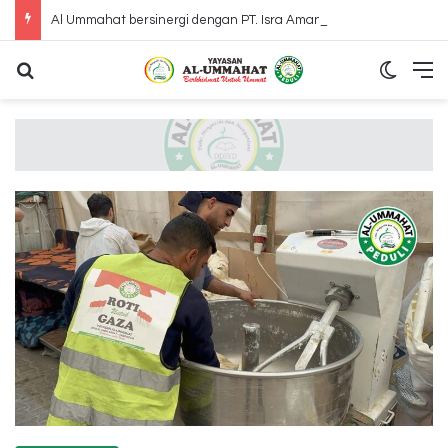
Al Ummahat bersinergi dengan PT. Isra Amanah International mengunjungi Panti Jompo Adinda Mulia Bahagai Bekasi
Search for
Switch
M