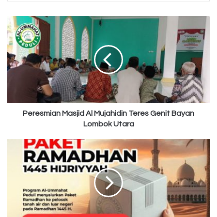
Peresmian
Masjid
Al
Mujahidin
Teres
Genit
Bayan
Lombok
Utara
Peresmian Masjid Al Mujahidin Teres Genit Bayan
Lombok Utara
Update
Tebar
Paket
Ramadhan
[
Rp.
155.870.000
]