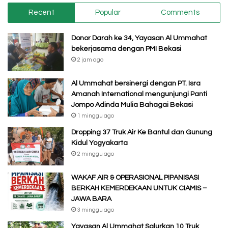
Recent
Popular
Comments
Donor Darah ke 34, Yayasan Al Ummahat
bekerjasama dengan PMI Bekasi
2 jam ago
Al Ummahat bersinergi dengan PT. Isra
Amanah International mengunjungi Panti
Jompo Adinda Mulia Bahagai Bekasi
1 minggu ago
Dropping 37 Truk Air Ke Bantul dan Gunung
Kidul Yogyakarta
2 minggu ago
WAKAF AIR & OPERASIONAL PIPANISASI
BERKAH KEMERDEKAAN UNTUK CIAMIS –
JAWA BARA
3 minggu ago
Yayasan Al Ummahat Salurkan 10 Truk