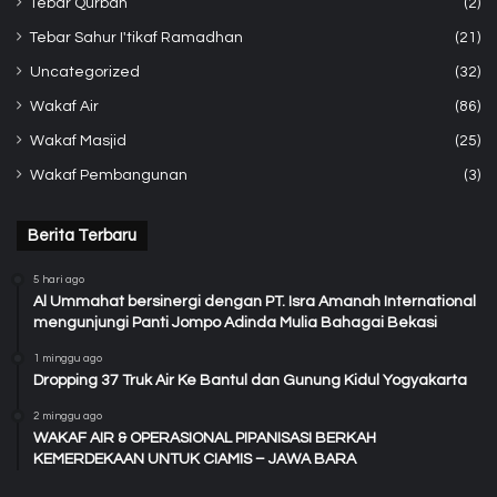
Tebar Qurban
(2)
Tebar Sahur I'tikaf Ramadhan
(21)
Uncategorized
(32)
Wakaf Air
(86)
Wakaf Masjid
(25)
Wakaf Pembangunan
(3)
Berita Terbaru
5 hari ago
Al Ummahat bersinergi dengan PT. Isra Amanah International
mengunjungi Panti Jompo Adinda Mulia Bahagai Bekasi
1 minggu ago
Dropping 37 Truk Air Ke Bantul dan Gunung Kidul Yogyakarta
2 minggu ago
WAKAF AIR & OPERASIONAL PIPANISASI BERKAH
KEMERDEKAAN UNTUK CIAMIS – JAWA BARA