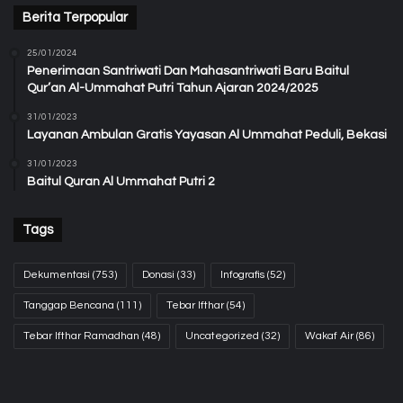
Berita Terpopular
25/01/2024
Penerimaan Santriwati Dan Mahasantriwati Baru Baitul
Qur’an Al-Ummahat Putri Tahun Ajaran 2024/2025
31/01/2023
Layanan Ambulan Gratis Yayasan Al Ummahat Peduli, Bekasi
31/01/2023
Baitul Quran Al Ummahat Putri 2
Tags
Dekumentasi
(753)
Donasi
(33)
Infografis
(52)
Tanggap Bencana
(111)
Tebar Ifthar
(54)
Tebar Ifthar Ramadhan
(48)
Uncategorized
(32)
Wakaf Air
(86)