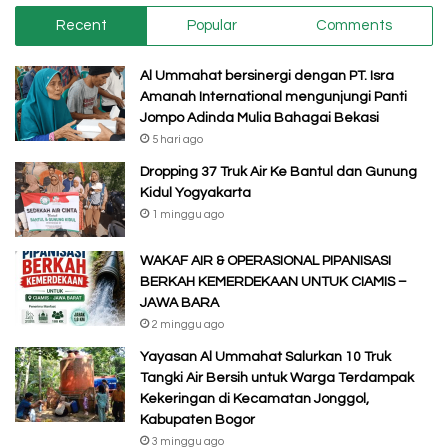
Recent
Popular
Comments
Al Ummahat bersinergi dengan PT. Isra
Amanah International mengunjungi Panti
Jompo Adinda Mulia Bahagai Bekasi
5 hari ago
Dropping 37 Truk Air Ke Bantul dan Gunung
Kidul Yogyakarta
1 minggu ago
WAKAF AIR & OPERASIONAL PIPANISASI
BERKAH KEMERDEKAAN UNTUK CIAMIS –
JAWA BARA
2 minggu ago
Yayasan Al Ummahat Salurkan 10 Truk
Tangki Air Bersih untuk Warga Terdampak
Kekeringan di Kecamatan Jonggol,
Kabupaten Bogor
3 minggu ago