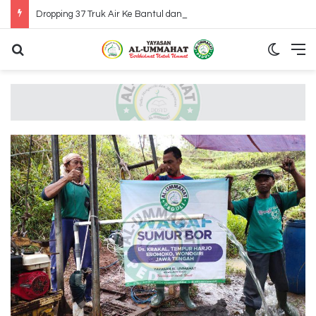
Dropping 37 Truk Air Ke Bantul dan Gunung Kidul Yogyakarta
Search for
Switch
M