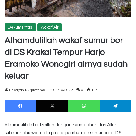
Dekumentasi
Wakaf Air
Alhamdulillah wakaf sumur bor
di DS Krakal Tempur Harjo
Eramoko Wonogiri airnya sudah
keluar
Septiyan Nurpratama
04/10/2022
0
154
Facebook
X
WhatsApp
Te
Alhamdulillah bi idznillah dengan kemudahan dari Allah
subhaanahu wa ta’ala proses pembuatan sumur bor di DS