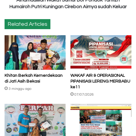
Alhamdulillah Wakaf Sumur Bor Pondok Tahfizh
Airnya
Humairoh Putri Kuningan Cirebon Airnya sudah Keluar
sudah
Keluar
Related Articles
Khitan Berkah Kemerdekaan
WAKAF AIR & OPERASIONAL
di Jati Asih Bekasi
PIPANISASI LERENG MERBABU
ke11
3 minggu ago
07/07/2026