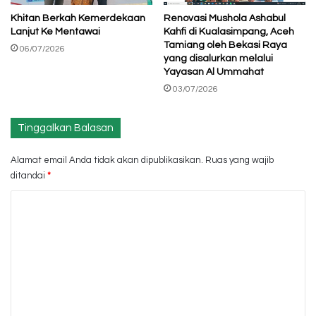
Khitan Berkah Kemerdekaan
Renovasi Mushola Ashabul
Lanjut Ke Mentawai
Kahfi di Kualasimpang, Aceh
Tamiang oleh Bekasi Raya
06/07/2026
yang disalurkan melalui
Yayasan Al Ummahat
03/07/2026
Tinggalkan Balasan
Alamat email Anda tidak akan dipublikasikan.
Ruas yang wajib
ditandai
*
K
o
m
e
n
t