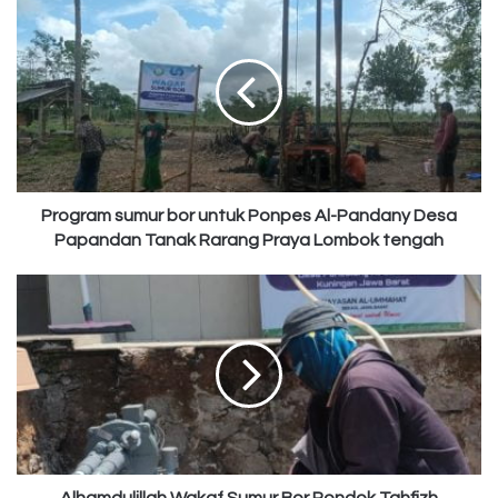
Program
sumur
bor
untuk
Ponpes
Al-
Pandany
Desa
Papandan
Tanak
Program sumur bor untuk Ponpes Al-Pandany Desa
Rarang
Papandan Tanak Rarang Praya Lombok tengah
Praya
Lombok
Alhamdulillah
tengah
Wakaf
Sumur
Bor
Pondok
Tahfizh
Humairoh
Putri
Kuningan
Cirebon