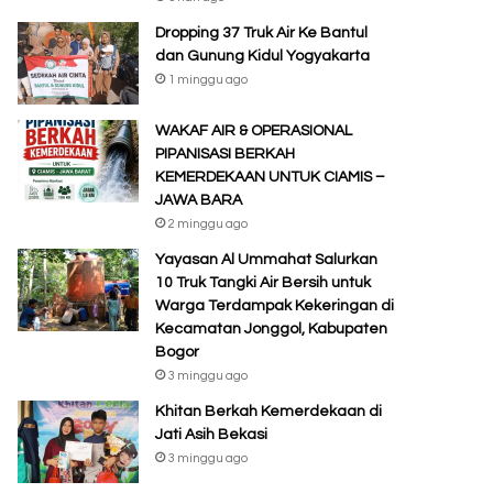
Dropping 37 Truk Air Ke Bantul
dan Gunung Kidul Yogyakarta
1 minggu ago
WAKAF AIR & OPERASIONAL
PIPANISASI BERKAH
KEMERDEKAAN UNTUK CIAMIS –
JAWA BARA
2 minggu ago
Yayasan Al Ummahat Salurkan
10 Truk Tangki Air Bersih untuk
Warga Terdampak Kekeringan di
Kecamatan Jonggol, Kabupaten
Bogor
3 minggu ago
Khitan Berkah Kemerdekaan di
Jati Asih Bekasi
3 minggu ago