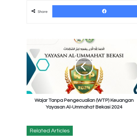
Share
Wajar
Tanpa
Pengecualian
(WTP)
Keuangan
Yayasan
Al-
Ummahat
Bekasi
2024
Wajar Tanpa Pengecualian (WTP) Keuangan
Yayasan Al-Ummahat Bekasi 2024
Related Articles