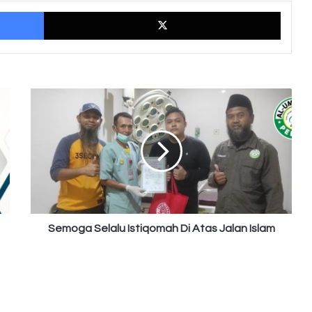
Facebook
X
Semoga
Selalu
Istiqomah
Di
Atas
Jalan
Islam
Semoga Selalu Istiqomah Di Atas Jalan Islam