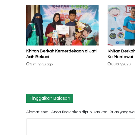
Khitan Berkah Kemerdekaan di Jati
Khitan Berka
Asih Bekasi
Ke Mentawai
3 minggu ago
06/07/2026
Tinggalkan Balasan
Alamat email Anda tidak akan dipublikasikan.
Ruas yang waj
K
o