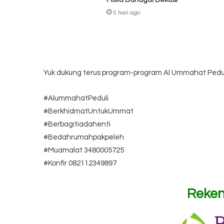
Mulia Bahagai Bekasi
5 hari ago
Yuk dukung terus program-program Al Ummahat Pedu
#AlummahatPeduli
#BerkhidmatUntukUmmat
#Berbagitiadahenti
#Bedahrumahpakpeleh
#Muamalat 3480005725
#Konfir 082112349897
Reken