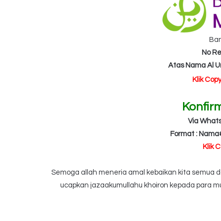
Ba
No Re
Atas Nama Al 
Klik Cop
Konfir
Via What
Format : Nama
Klik 
Semoga allah meneria amal kebaikan kita semua dan
ucapkan jazaakumullahu khoiron kepada para mu