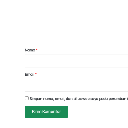
m
e
n
t
a
r
Nama
*
*
Email
*
Simpan nama, email, dan situs web saya pada peramban i