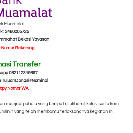
nk Muamalat
k : 3480005725
Ummahat Bekasi Yayasan
y Nomor Rekening
masi Transfer
sapp 082112349897
#TujuanDonasi#Nominal
Copy Nomor WA
 menjadi pahala yang berlipat di akherat kelak, serta kami
hsinin yang telah membantu terlaksananya kegiatan ini.