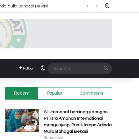
Switch skin
inda Mulia Bahagai Bekasi
Switch skin
Search
Follow
for
Recent
Popular
Comments
Al Ummahat bersinergi dengan
PT. Isra Amanah International
mengunjungi Panti Jompo Adinda
Mulia Bahagai Bekasi
5 hari ago