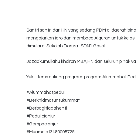
Santri santri dari HN yang sedang PDM di daerah bi
mengajarkan iqro dan membaca Alquran untuk kelas 1
dimulai di Sekolah Darurat SDN1 Gasol.
Jazaakumullahu khoiron MBA,HN dan seluruh pihak y
Yuk…terus dukung program-program Alummahat Ped
#Alummahatpeduli
#Berkhidmatuntukummat
#Berbagitiadahenti
#Pedulicianjur
#Gempacianjur
#Muamalat3480005725