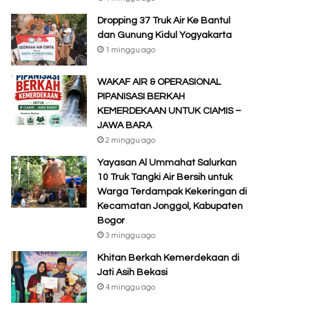
Dropping 37 Truk Air Ke Bantul
dan Gunung Kidul Yogyakarta
1 minggu ago
WAKAF AIR & OPERASIONAL
PIPANISASI BERKAH
KEMERDEKAAN UNTUK CIAMIS –
JAWA BARA
2 minggu ago
Yayasan Al Ummahat Salurkan
10 Truk Tangki Air Bersih untuk
Warga Terdampak Kekeringan di
Kecamatan Jonggol, Kabupaten
Bogor
3 minggu ago
Khitan Berkah Kemerdekaan di
Jati Asih Bekasi
4 minggu ago