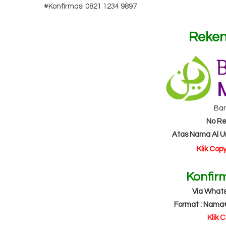
#Konfirmasi 0821 1234 9897
Reken
Ba
No Re
Atas Nama Al 
Klik Cop
Konfir
Via What
Format : Nama
Klik 