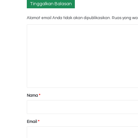
Tinggalkan Balasan
Alamat email Anda tidak akan dipublikasikan.
Ruas yang waj
K
o
m
e
n
t
a
r
Nama
*
*
Email
*