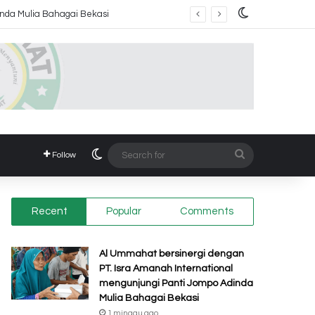
Switch skin
inda Mulia Bahagai Bekasi
Switch skin
Search
Follow
for
Recent
Popular
Comments
Al Ummahat bersinergi dengan
PT. Isra Amanah International
mengunjungi Panti Jompo Adinda
Mulia Bahagai Bekasi
1 minggu ago