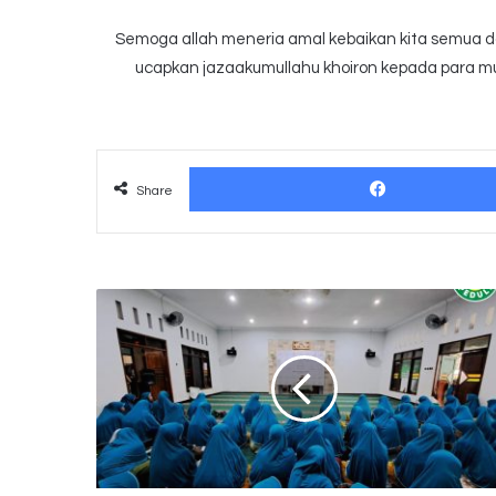
Semoga allah meneria amal kebaikan kita semua dan
ucapkan jazaakumullahu khoiron kepada para mu
Share
Jilbab
Cinta
Untuk
Cianjur