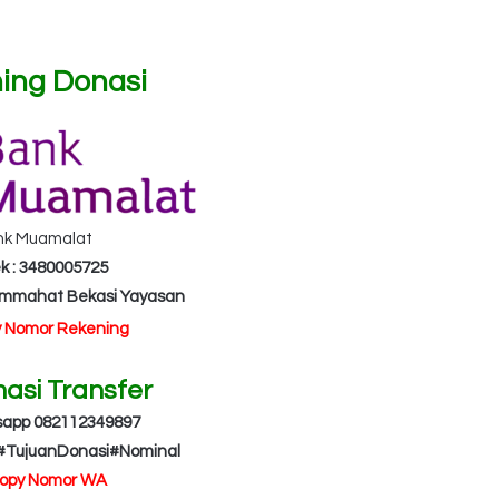
ing Donasi
nk Muamalat
k : 3480005725
Ummahat Bekasi Yayasan
y Nomor Rekening
masi Transfer
sapp 082112349897
#TujuanDonasi#Nominal
Copy Nomor WA