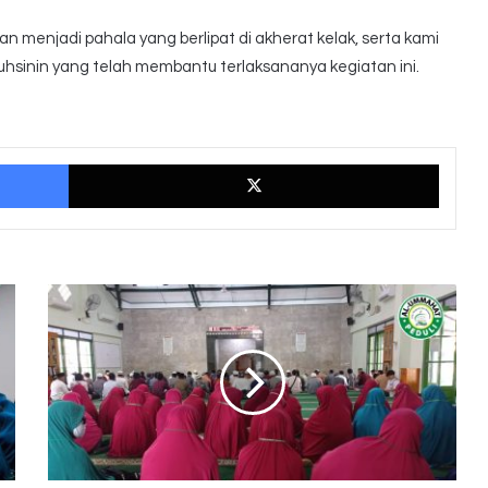
 menjadi pahala yang berlipat di akherat kelak, serta kami
hsinin yang telah membantu terlaksananya kegiatan ini.
Facebook
X
Taklim
Tunanetra
Dan
Tunadaksa
Binaan
Yayasan
Al
Ummahat
Peduli