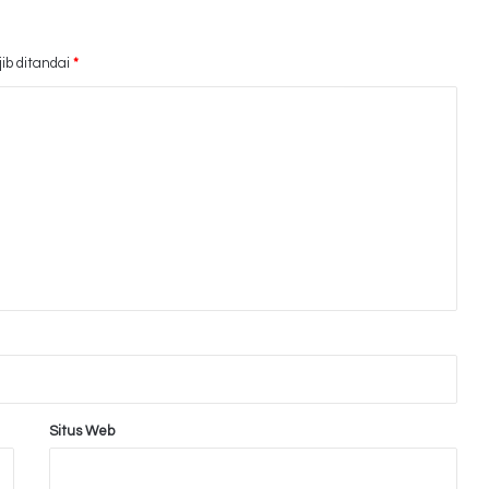
ib ditandai
*
Situs Web