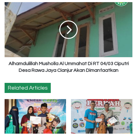
Alhamdulillah
Musholla
Al
Ummahat
Di
RT
04/03
Ciputri
Desa
Rawa
Alhamdulillah Musholla Al Ummahat Di RT 04/03 Ciputri
Jaya
Desa Rawa Jaya Cianjur Akan Dimanfaatkan
Cianjur
Akan
Related Articles
Dimanfaatkan