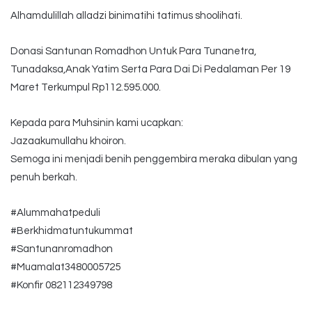
Alhamdulillah alladzi binimatihi tatimus shoolihati.
Donasi Santunan Romadhon Untuk Para Tunanetra,
Tunadaksa,Anak Yatim Serta Para Dai Di Pedalaman Per 19
Maret Terkumpul Rp112.595.000.
Kepada para Muhsinin kami ucapkan:
Jazaakumullahu khoiron.
Semoga ini menjadi benih penggembira meraka dibulan yang
penuh berkah.
#Alummahatpeduli
#Berkhidmatuntukummat
#Santunanromadhon
#Muamalat3480005725
#Konfir 082112349798