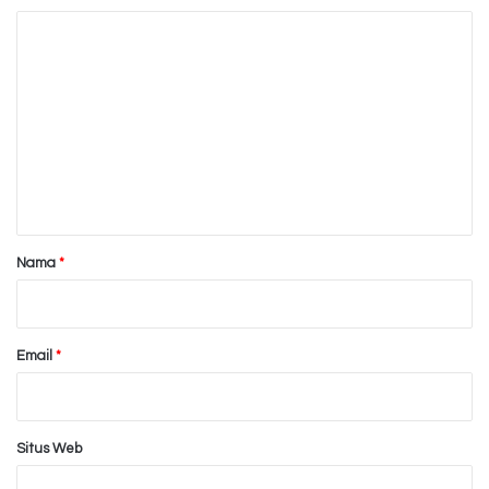
K
o
m
e
n
t
a
r
Nama
*
*
Email
*
Situs Web