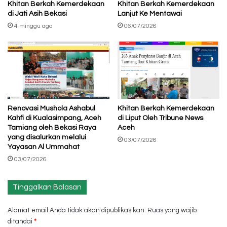
Khitan Berkah Kemerdekaan
Khitan Berkah Kemerdekaan
di Jati Asih Bekasi
Lanjut Ke Mentawai
4 minggu ago
06/07/2026
Renovasi Mushola Ashabul
Khitan Berkah Kemerdekaan
Kahfi di Kualasimpang, Aceh
di Liput Oleh Tribune News
Tamiang oleh Bekasi Raya
Aceh
yang disalurkan melalui
03/07/2026
Yayasan Al Ummahat
03/07/2026
Tinggalkan Balasan
Alamat email Anda tidak akan dipublikasikan.
Ruas yang wajib
ditandai
*