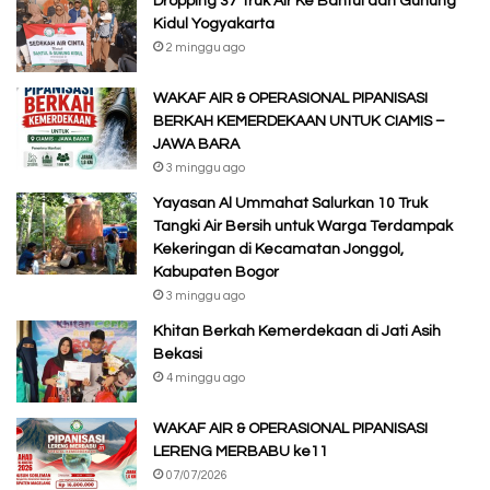
Dropping 37 Truk Air Ke Bantul dan Gunung
Kidul Yogyakarta
2 minggu ago
WAKAF AIR & OPERASIONAL PIPANISASI
BERKAH KEMERDEKAAN UNTUK CIAMIS –
JAWA BARA
3 minggu ago
Yayasan Al Ummahat Salurkan 10 Truk
Tangki Air Bersih untuk Warga Terdampak
Kekeringan di Kecamatan Jonggol,
Kabupaten Bogor
3 minggu ago
Khitan Berkah Kemerdekaan di Jati Asih
Bekasi
4 minggu ago
WAKAF AIR & OPERASIONAL PIPANISASI
LERENG MERBABU ke11
07/07/2026