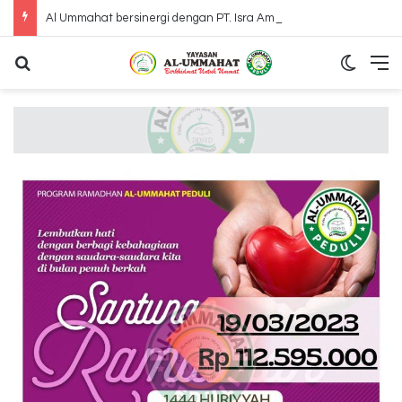
Al Ummahat bersinergi dengan PT. Isra Amanah International mengunjungi Panti Jompo Adinda Mulia Bahagai Bekasi
Search for
Switch
M