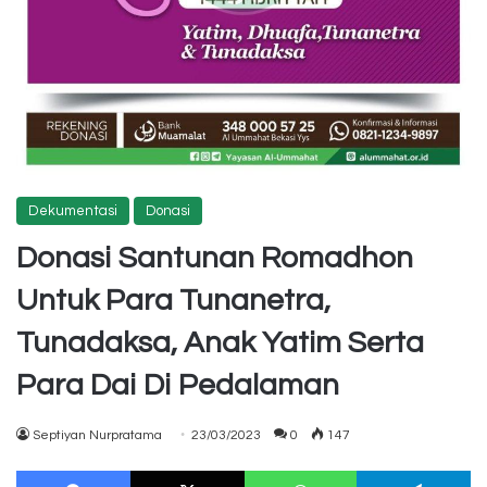
Dekumentasi
Donasi
Donasi Santunan Romadhon
Untuk Para Tunanetra,
Tunadaksa, Anak Yatim Serta
Para Dai Di Pedalaman
Septiyan Nurpratama
23/03/2023
0
147
Facebook
X
WhatsApp
Te