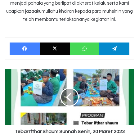
menjadi pahala yang berlipat di akherat kelak, serta kami
ucapkan jazaakumullahu khoiron kepada para muhsinin yang
telah membantu terlaksananya kegiatan ini.
Facebook
X
WhatsApp
Tele
Tebar
Ifthar
Shaum
Sunnah
Senin,
20
Maret
2023
Tebar Ifthar Shaum Sunnah Senin, 20 Maret 2023