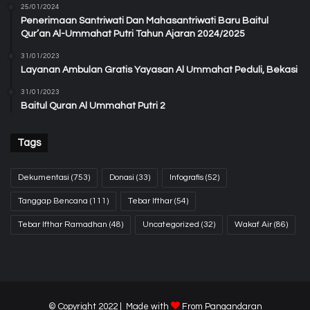
25/01/2024
Penerimaan Santriwati Dan Mahasantriwati Baru Baitul
Qur’an Al-Ummahat Putri Tahun Ajaran 2024/2025
31/01/2023
Layanan Ambulan Gratis Yayasan Al Ummahat Peduli, Bekasi
31/01/2023
Baitul Quran Al Ummahat Putri 2
Tags
Dekumentasi
(753)
Donasi
(33)
Infografis
(52)
Tanggap Bencana
(111)
Tebar Ifthar
(54)
Tebar Ifthar Ramadhan
(48)
Uncategorized
(32)
Wakaf Air
(86)
© Copyright 2022 | Made with
From
Pangandaran