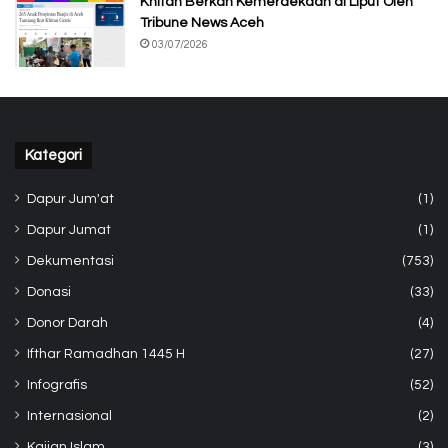
Khitan Berkah Kemerdekaan di Liput Oleh
Tribune News Aceh
03/07/2026
Kategori
Dapur Jum'at
(1)
Dapur Jumat
(1)
Dekumentasi
(753)
Donasi
(33)
Donor Darah
(4)
Ifthar Ramadhan 1445 H
(27)
Infografis
(52)
Internasional
(2)
Kajian Islam
(3)