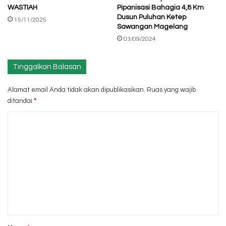
WASTIAH
Pipanisasi Bahagia 4,8 Km
Dusun Puluhan Ketep
15/11/2025
Sawangan Magelang
03/09/2024
Tinggalkan Balasan
Alamat email Anda tidak akan dipublikasikan.
Ruas yang wajib
ditandai
*
K
o
m
e
n
t
a
r