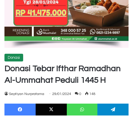
Donasi
Donasi Tebar Ifthar Ramadhan
Al-Ummahat Peduli 1445 H
Septiyan Nurpratama
29/01/2024
0
148
Facebook
X
WhatsApp
Te