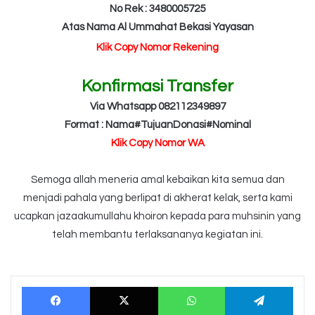
No Rek : 3480005725
Atas Nama Al Ummahat Bekasi Yayasan
Klik Copy Nomor Rekening
Konfirmasi Transfer
Via Whatsapp 082112349897
Format : Nama#TujuanDonasi#Nominal
Klik Copy Nomor WA
Semoga allah meneria amal kebaikan kita semua dan
menjadi pahala yang berlipat di akherat kelak, serta kami
ucapkan jazaakumullahu khoiron kepada para muhsinin yang
telah membantu terlaksananya kegiatan ini.
Facebook
X
WhatsApp
Tele