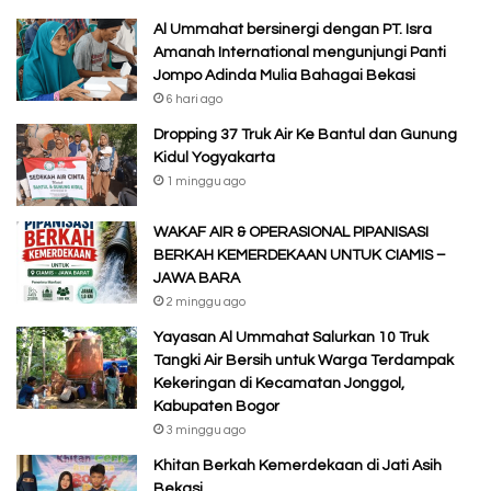
Al Ummahat bersinergi dengan PT. Isra
Amanah International mengunjungi Panti
Jompo Adinda Mulia Bahagai Bekasi
6 hari ago
Dropping 37 Truk Air Ke Bantul dan Gunung
Kidul Yogyakarta
1 minggu ago
WAKAF AIR & OPERASIONAL PIPANISASI
BERKAH KEMERDEKAAN UNTUK CIAMIS –
JAWA BARA
2 minggu ago
Yayasan Al Ummahat Salurkan 10 Truk
Tangki Air Bersih untuk Warga Terdampak
Kekeringan di Kecamatan Jonggol,
Kabupaten Bogor
3 minggu ago
Khitan Berkah Kemerdekaan di Jati Asih
Bekasi