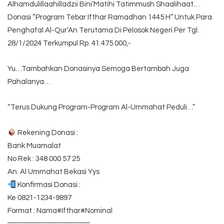
Alhamdulillaahilladzii Bini’Matihi Tatimmush Shaalihaat…
Donasi “Program Tebar Ifthar Ramadhan 1445 H” Untuk Para
Penghafal Al-Qur’An Terutama Di Pelosok Negeri Per Tgl.
28/1/2024 Terkumpul Rp. 41.475.000,-
Yu…Tambahkan Donasinya Semoga Bertambah Juga
Pahalanya…
“Terus Dukung Program-Program Al-Ummahat Peduli…”
Rekening Donasi :
Bank Muamalat
No Rek : 348 000 57 25
An. Al Ummahat Bekasi Yys
Konfirmasi Donasi :
Ke 0821-1234-9897
Format : Nama#Ifthar#Nominal
═══════════════