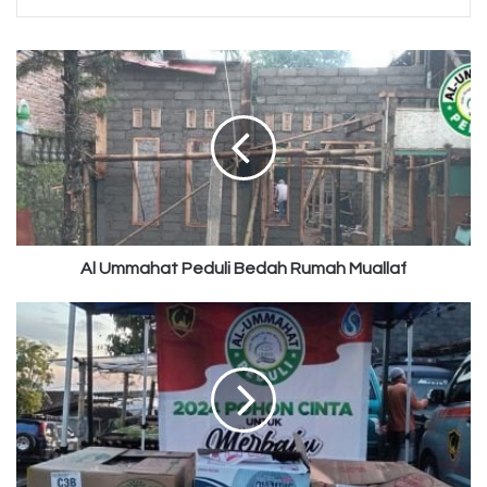
Al
Ummahat
Peduli
Bedah
Rumah
Muallaf
Al Ummahat Peduli Bedah Rumah Muallaf
Sedekah
Pohon
Cinta
Untuk
Lereng
Merbabu