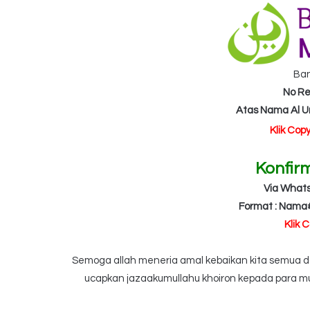
Ba
No Re
Atas Nama Al 
Klik Cop
Konfir
Via What
Format : Nama
Klik 
Semoga allah meneria amal kebaikan kita semua dan
ucapkan jazaakumullahu khoiron kepada para mu