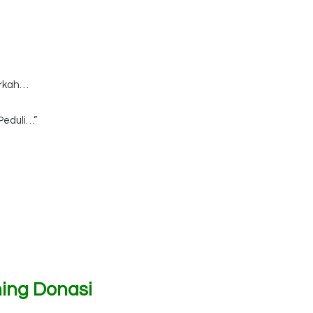
erkah…
eduli…”
ing Donasi