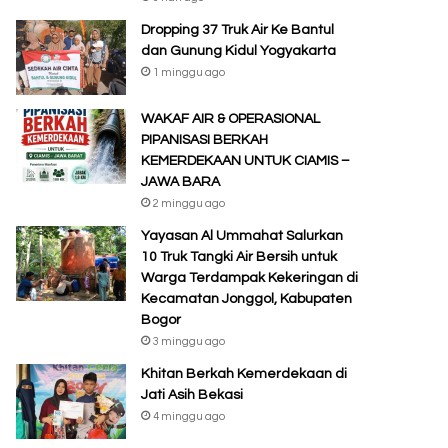
Dropping 37 Truk Air Ke Bantul
dan Gunung Kidul Yogyakarta
1 minggu ago
WAKAF AIR & OPERASIONAL
PIPANISASI BERKAH
KEMERDEKAAN UNTUK CIAMIS –
JAWA BARA
2 minggu ago
Yayasan Al Ummahat Salurkan
10 Truk Tangki Air Bersih untuk
Warga Terdampak Kekeringan di
Kecamatan Jonggol, Kabupaten
Bogor
3 minggu ago
Khitan Berkah Kemerdekaan di
Jati Asih Bekasi
4 minggu ago