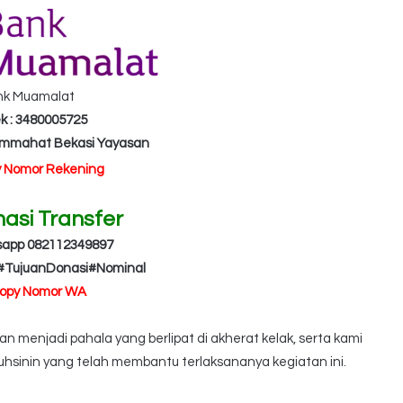
nk Muamalat
k : 3480005725
Ummahat Bekasi Yayasan
y Nomor Rekening
masi Transfer
sapp 082112349897
#TujuanDonasi#Nominal
Copy Nomor WA
 menjadi pahala yang berlipat di akherat kelak, serta kami
hsinin yang telah membantu terlaksananya kegiatan ini.