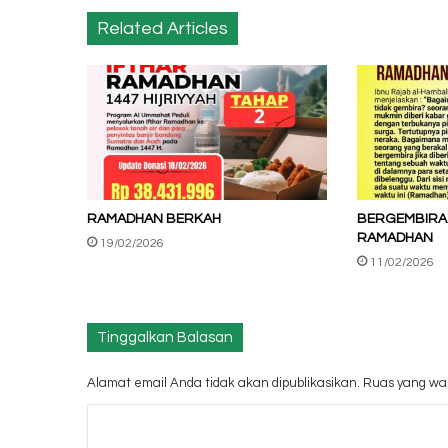
Related Articles
RAMADHAN BERKAH
BERGEMBIRA
RAMADHAN
19/02/2026
11/02/2026
Tinggalkan Balasan
Alamat email Anda tidak akan dipublikasikan.
Ruas yang waj
K