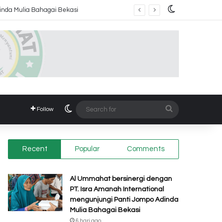
Switch skin
Switch skin
Search
Follow
for
Recent
Popular
Comments
Al Ummahat bersinergi dengan
PT. Isra Amanah International
mengunjungi Panti Jompo Adinda
Mulia Bahagai Bekasi
6 hari ago