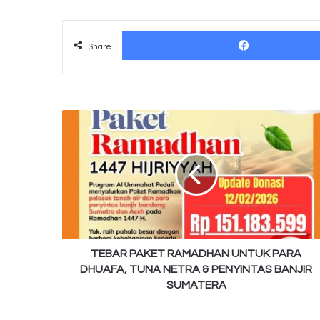
Share
TEBAR
PAKET
RAMADHAN
UNTUK
PARA
DHUAFA,
TUNA
NETRA
&
PENYINTAS
TEBAR PAKET RAMADHAN UNTUK PARA
BANJIR
DHUAFA, TUNA NETRA & PENYINTAS BANJIR
SUMATERA
SUMATERA