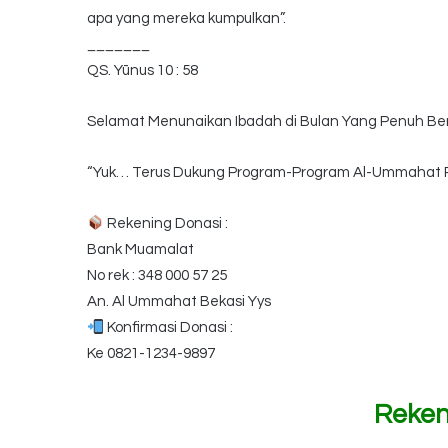
apa yang mereka kumpulkan”.
_______
QS. Yūnus 10 : 58
Selamat Menunaikan Ibadah di Bulan Yang Penuh B
“Yuk… Terus Dukung Program-Program Al-Ummahat P
Rekening Donasi :
Bank Muamalat
No rek : 348 000 57 25
An. Al Ummahat Bekasi Yys
Konfirmasi Donasi :
Ke 0821-1234-9897
Reken