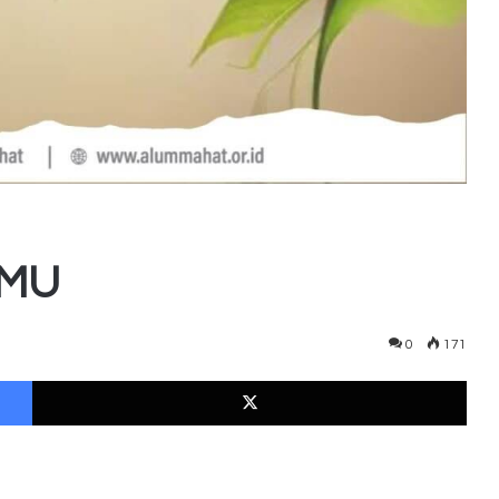
IMU
0
171
Facebook
X