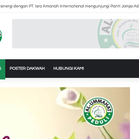
k Air Ke Bantul dan Gunung Kidul Yogyakarta
S
POSTER DAKWAH
HUBUNGI KAMI