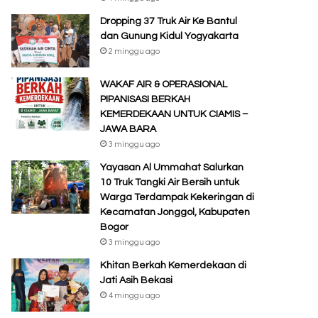
Dropping 37 Truk Air Ke Bantul
dan Gunung Kidul Yogyakarta
2 minggu ago
WAKAF AIR & OPERASIONAL
PIPANISASI BERKAH
KEMERDEKAAN UNTUK CIAMIS –
JAWA BARA
3 minggu ago
Yayasan Al Ummahat Salurkan
10 Truk Tangki Air Bersih untuk
Warga Terdampak Kekeringan di
Kecamatan Jonggol, Kabupaten
Bogor
3 minggu ago
Khitan Berkah Kemerdekaan di
Jati Asih Bekasi
4 minggu ago