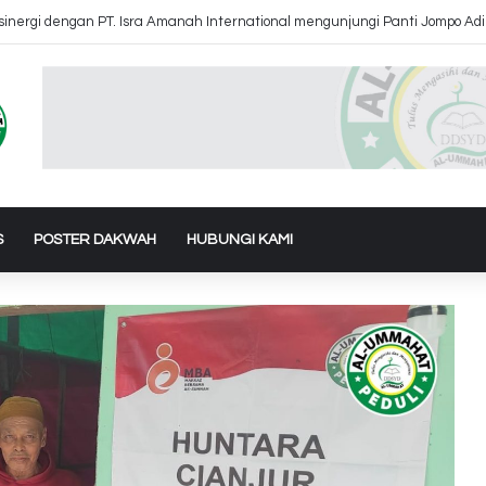
 Air Ke Bantul dan Gunung Kidul Yogyakarta
S
POSTER DAKWAH
HUBUNGI KAMI