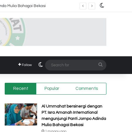
Switch skin
Switch skin
Search
Follow
for
Recent
Popular
Comments
Al Ummahat bersinergi dengan
PT. Isra Amanah International
mengunjungi Panti Jompo Adinda
Mulia Bahagai Bekasi
1 minggu ago