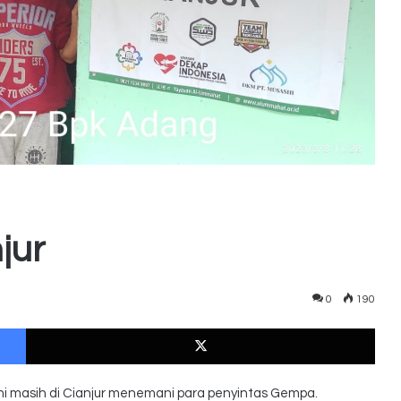
jur
0
190
Facebook
X
 Kami masih di Cianjur menemani para penyintas Gempa.