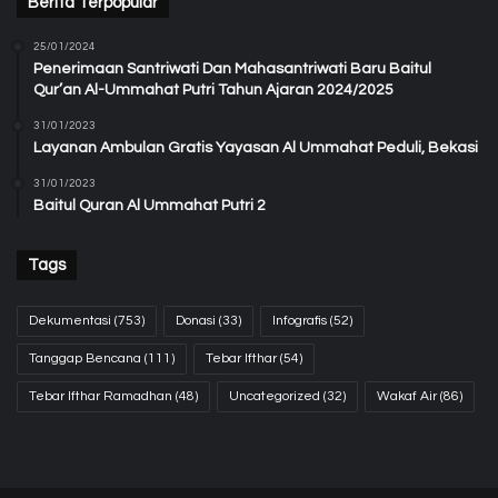
Berita Terpopular
25/01/2024
Penerimaan Santriwati Dan Mahasantriwati Baru Baitul
Qur’an Al-Ummahat Putri Tahun Ajaran 2024/2025
31/01/2023
Layanan Ambulan Gratis Yayasan Al Ummahat Peduli, Bekasi
31/01/2023
Baitul Quran Al Ummahat Putri 2
Tags
Dekumentasi
(753)
Donasi
(33)
Infografis
(52)
Tanggap Bencana
(111)
Tebar Ifthar
(54)
Tebar Ifthar Ramadhan
(48)
Uncategorized
(32)
Wakaf Air
(86)