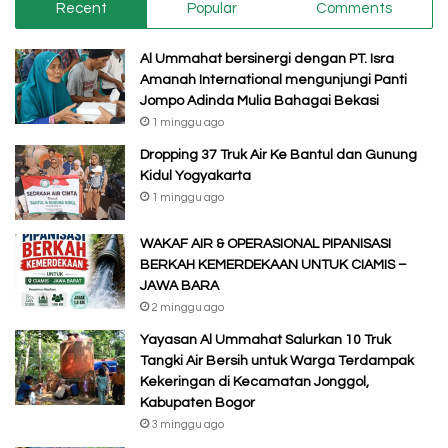
Recent
Popular
Comments
Al Ummahat bersinergi dengan PT. Isra
Amanah International mengunjungi Panti
Jompo Adinda Mulia Bahagai Bekasi
1 minggu ago
Dropping 37 Truk Air Ke Bantul dan Gunung
Kidul Yogyakarta
1 minggu ago
WAKAF AIR & OPERASIONAL PIPANISASI
BERKAH KEMERDEKAAN UNTUK CIAMIS –
JAWA BARA
2 minggu ago
Yayasan Al Ummahat Salurkan 10 Truk
Tangki Air Bersih untuk Warga Terdampak
Kekeringan di Kecamatan Jonggol,
Kabupaten Bogor
3 minggu ago