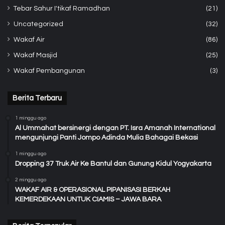
Tebar Sahur I'tikaf Ramadhan
(21)
Uncategorized
(32)
Wakaf Air
(86)
Wakaf Masjid
(25)
Wakaf Pembangunan
(3)
Berita Terbaru
1 minggu ago
Al Ummahat bersinergi dengan PT. Isra Amanah International
mengunjungi Panti Jompo Adinda Mulia Bahagai Bekasi
1 minggu ago
Dropping 37 Truk Air Ke Bantul dan Gunung Kidul Yogyakarta
2 minggu ago
WAKAF AIR & OPERASIONAL PIPANISASI BERKAH
KEMERDEKAAN UNTUK CIAMIS – JAWA BARA