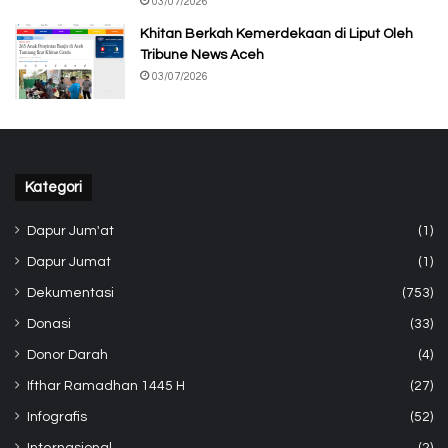
03/07/2026
Khitan Berkah Kemerdekaan di Liput Oleh
Tribune News Aceh
03/07/2026
Kategori
Dapur Jum'at
(1)
Dapur Jumat
(1)
Dekumentasi
(753)
Donasi
(33)
Donor Darah
(4)
Ifthar Ramadhan 1445 H
(27)
Infografis
(52)
Internasional
(2)