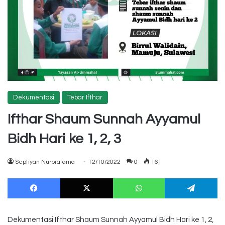
Dekumentasi
Tebar Ifthar
Ifthar Shaum Sunnah Ayyamul
Bidh Hari ke 1, 2, 3
Septiyan Nurpratama
12/10/2022
0
161
Facebook
X
WhatsApp
Te
Dekumentasi Ifthar Shaum Sunnah Ayyamul Bidh Hari ke 1, 2,