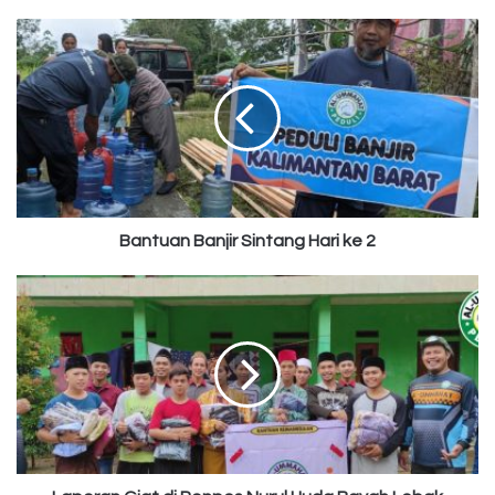
Bantuan
Banjir
Sintang
Hari
ke
2
Bantuan Banjir Sintang Hari ke 2
Laporan
Giat
di
Ponpes
Nurul
Huda
Bayah
Lebak
Banten