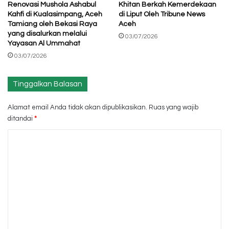
Renovasi Mushola Ashabul
Khitan Berkah Kemerdekaan
Kahfi di Kualasimpang, Aceh
di Liput Oleh Tribune News
Tamiang oleh Bekasi Raya
Aceh
yang disalurkan melalui
03/07/2026
Yayasan Al Ummahat
03/07/2026
Tinggalkan Balasan
Alamat email Anda tidak akan dipublikasikan.
Ruas yang wajib
ditandai
*
K
o
m
e
n
t
a