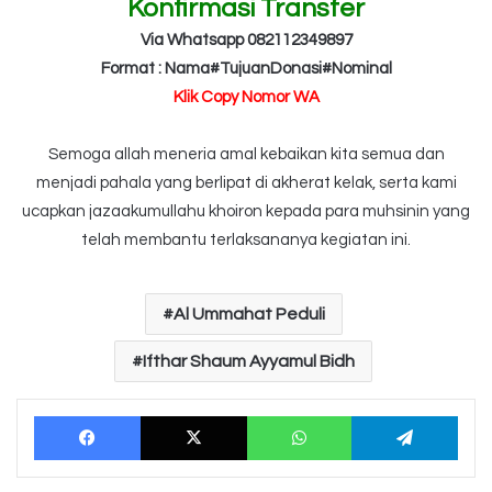
Konfirmasi Transfer
Via Whatsapp 082112349897
Format : Nama#TujuanDonasi#Nominal
Klik Copy Nomor WA
Semoga allah meneria amal kebaikan kita semua dan
menjadi pahala yang berlipat di akherat kelak, serta kami
ucapkan jazaakumullahu khoiron kepada para muhsinin yang
telah membantu terlaksananya kegiatan ini.
Al Ummahat Peduli
Ifthar Shaum Ayyamul Bidh
Facebook
X
WhatsApp
Tele