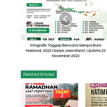
Taggap
Bencana
Gempa
Bumi
Nasional,
2022
Cianjur
Jawa
Barat,
Infografis Taggap Bencana Gempa Bumi
Update
Nasional, 2022 Cianjur Jawa Barat, Update 22
22
November 2022
November
2022
Related Articles