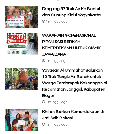
Dropping 37 Truk Air Ke Bantul
dan Gunung Kidul Yogyakarta
1 minggu ago
WAKAF AIR & OPERASIONAL
PIPANISASI BERKAH
KEMERDEKAAN UNTUK CIAMIS –
JAWA BARA
2 minggu ago
Yayasan Al Ummahat Salurkan
10 Truk Tangki Air Bersih untuk
Warga Terdampak Kekeringan di
Kecamatan Jonggol, Kabupaten
Bogor
3 minggu ago
Khitan Berkah Kemerdekaan di
Jati Asih Bekasi
4 minggu ago