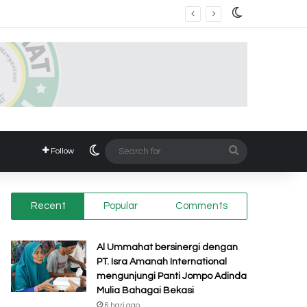
Switch skin
 BARA
Switch skin
Search
Follow
for
Recent
Popular
Comments
Al Ummahat bersinergi dengan
PT. Isra Amanah International
mengunjungi Panti Jompo Adinda
Mulia Bahagai Bekasi
6 hari ago