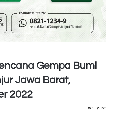
 Bencana Gempa Bumi
jur Jawa Barat,
er 2022
0
157