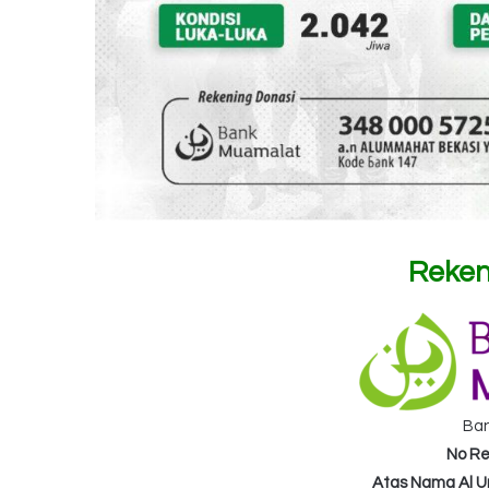
Reken
Ba
No Re
Atas Nama Al 