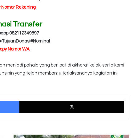
y Nomor Rekening
masi Transfer
sapp 082112349897
#TujuanDonasi#Nominal
Copy Nomor WA
 menjadi pahala yang berlipat di akherat kelak, serta kami
hsinin yang telah membantu terlaksananya kegiatan ini.
Facebook
X
Rumah