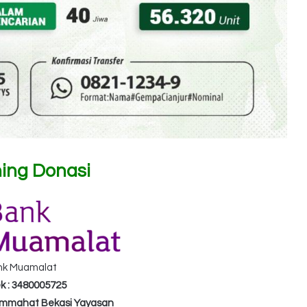
ing Donasi
nk Muamalat
k : 3480005725
Ummahat Bekasi Yayasan