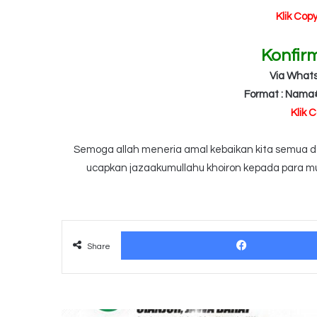
Klik Cop
Konfir
Via What
Format : Nama
Klik 
Semoga allah meneria amal kebaikan kita semua dan
ucapkan jazaakumullahu khoiron kepada para mu
Share
Infografis