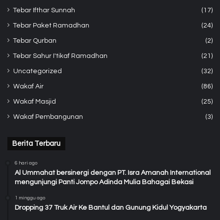
Tebar Ifthar Sunnah
(17)
Tebar Paket Ramadhan
(24)
Tebar Qurban
(2)
Tebar Sahur I'tikaf Ramadhan
(21)
Uncategorized
(32)
Wakaf Air
(86)
Wakaf Masjid
(25)
Wakaf Pembangunan
(3)
Berita Terbaru
6 hari ago
Al Ummahat bersinergi dengan PT. Isra Amanah International
mengunjungi Panti Jompo Adinda Mulia Bahagai Bekasi
1 minggu ago
Dropping 37 Truk Air Ke Bantul dan Gunung Kidul Yogyakarta