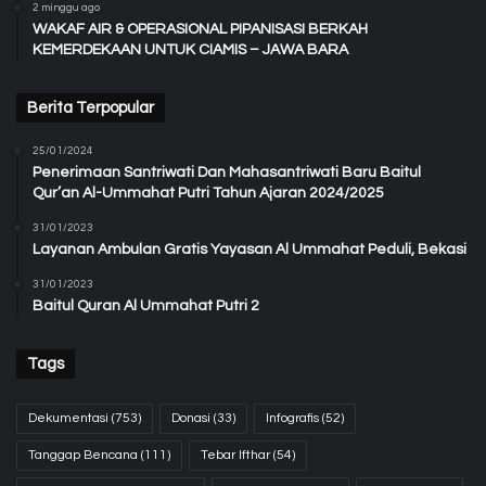
2 minggu ago
WAKAF AIR & OPERASIONAL PIPANISASI BERKAH
KEMERDEKAAN UNTUK CIAMIS – JAWA BARA
Berita Terpopular
25/01/2024
Penerimaan Santriwati Dan Mahasantriwati Baru Baitul
Qur’an Al-Ummahat Putri Tahun Ajaran 2024/2025
31/01/2023
Layanan Ambulan Gratis Yayasan Al Ummahat Peduli, Bekasi
31/01/2023
Baitul Quran Al Ummahat Putri 2
Tags
Dekumentasi
(753)
Donasi
(33)
Infografis
(52)
Tanggap Bencana
(111)
Tebar Ifthar
(54)