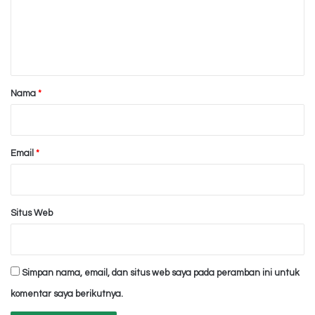
e
n
t
a
r
Nama
*
*
Email
*
Situs Web
Simpan nama, email, dan situs web saya pada peramban ini untuk
komentar saya berikutnya.