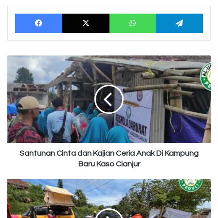
Facebook
X
WhatsApp
Tele
Santunan
Cinta
dan
Kajian
Ceria
Anak
Di
Kampung
Baru
Kaso
Santunan Cinta dan Kajian Ceria Anak Di Kampung
Cianjur
Baru Kaso Cianjur
Kajian
Cinta
Untuk
Para