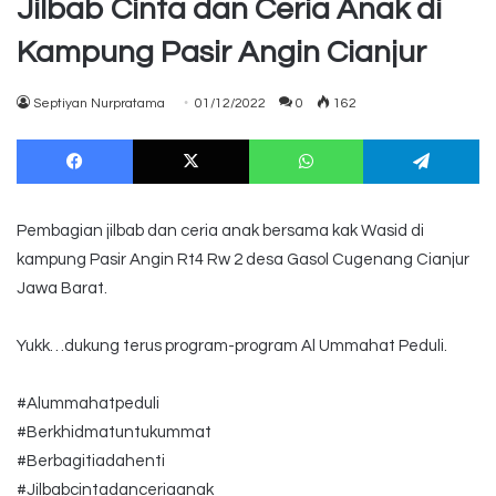
Jilbab Cinta dan Ceria Anak di
Kampung Pasir Angin Cianjur
Septiyan Nurpratama
01/12/2022
0
162
Facebook
X
WhatsApp
Te
Pembagian jilbab dan ceria anak bersama kak Wasid di
kampung Pasir Angin Rt4 Rw 2 desa Gasol Cugenang Cianjur
Jawa Barat.
Yukk…dukung terus program-program Al Ummahat Peduli.
#Alummahatpeduli
#Berkhidmatuntukummat
#Berbagitiadahenti
#Jilbabcintadanceriaanak