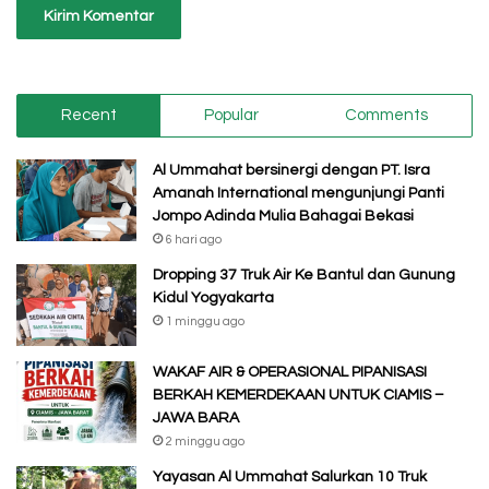
Recent
Popular
Comments
Al Ummahat bersinergi dengan PT. Isra
Amanah International mengunjungi Panti
Jompo Adinda Mulia Bahagai Bekasi
6 hari ago
Dropping 37 Truk Air Ke Bantul dan Gunung
Kidul Yogyakarta
1 minggu ago
WAKAF AIR & OPERASIONAL PIPANISASI
BERKAH KEMERDEKAAN UNTUK CIAMIS –
JAWA BARA
2 minggu ago
Yayasan Al Ummahat Salurkan 10 Truk