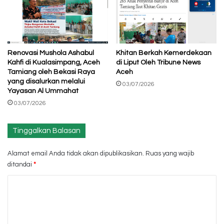
Renovasi Mushola Ashabul
Khitan Berkah Kemerdekaan
Kahfi di Kualasimpang, Aceh
di Liput Oleh Tribune News
Tamiang oleh Bekasi Raya
Aceh
yang disalurkan melalui
03/07/2026
Yayasan Al Ummahat
03/07/2026
Tinggalkan Balasan
Alamat email Anda tidak akan dipublikasikan.
Ruas yang wajib
ditandai
*
K
o
m