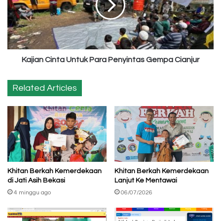
Penyintas
Gempa
Cianjur
Kajian Cinta Untuk Para Penyintas Gempa Cianjur
Related Articles
Khitan Berkah Kemerdekaan
Khitan Berkah Kemerdekaan
di Jati Asih Bekasi
Lanjut Ke Mentawai
4 minggu ago
06/07/2026