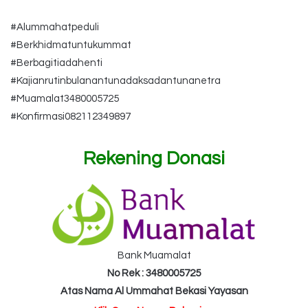
#Alummahatpeduli
#Berkhidmatuntukummat
#Berbagitiadahenti
#Kajianrutinbulanantunadaksadantunanetra
#Muamalat3480005725
#Konfirmasi082112349897
Rekening Donasi
Bank Muamalat
No Rek : 3480005725
Atas Nama Al Ummahat Bekasi Yayasan