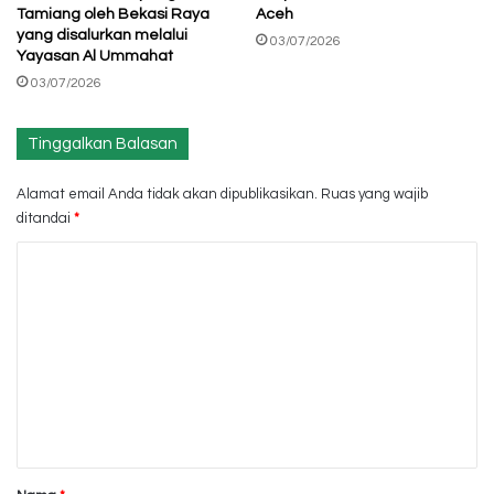
Tamiang oleh Bekasi Raya
Aceh
yang disalurkan melalui
03/07/2026
Yayasan Al Ummahat
03/07/2026
Tinggalkan Balasan
Alamat email Anda tidak akan dipublikasikan.
Ruas yang wajib
ditandai
*
K
o
m
e
n
t
a
r