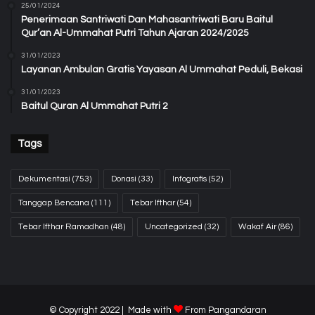
25/01/2024
Penerimaan Santriwati Dan Mahasantriwati Baru Baitul
Qur’an Al-Ummahat Putri Tahun Ajaran 2024/2025
31/01/2023
Layanan Ambulan Gratis Yayasan Al Ummahat Peduli, Bekasi
31/01/2023
Baitul Quran Al Ummahat Putri 2
Tags
Dekumentasi
(753)
Donasi
(33)
Infografis
(52)
Tanggap Bencana
(111)
Tebar Ifthar
(54)
Tebar Ifthar Ramadhan
(48)
Uncategorized
(32)
Wakaf Air
(86)
© Copyright 2022 | Made with
From
Pangandaran