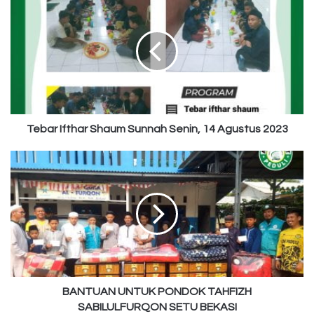
Ifthar
Shaum
Sunnah
Senin,
14
Agustus
2023
Tebar Ifthar Shaum Sunnah Senin, 14 Agustus 2023
BANTUAN
UNTUK
PONDOK
TAHFIZH
SABILULFURQON
SETU
BEKASI
BANTUAN UNTUK PONDOK TAHFIZH
SABILULFURQON SETU BEKASI