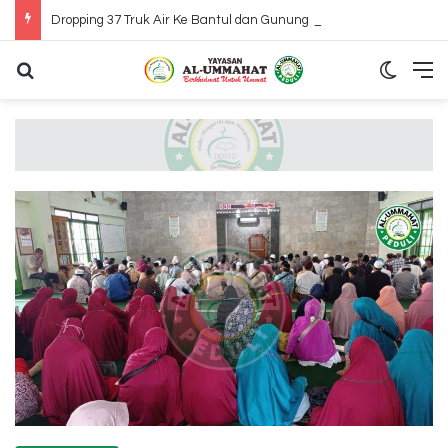
Dropping 37 Truk Air Ke Bantul dan Gunung Kidul Yogyakarta
Search for
Switch
M