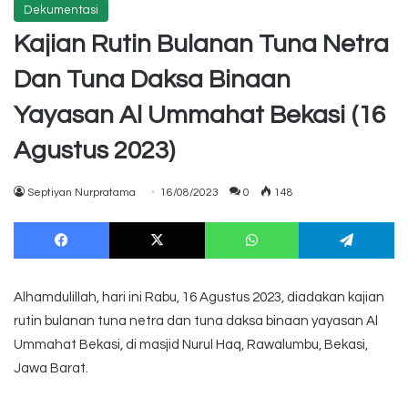
Dekumentasi
Kajian Rutin Bulanan Tuna Netra
Dan Tuna Daksa Binaan
Yayasan Al Ummahat Bekasi (16
Agustus 2023)
Septiyan Nurpratama
16/08/2023
0
148
Facebook
X
WhatsApp
Te
Alhamdulillah, hari ini Rabu, 16 Agustus 2023, diadakan kajian
rutin bulanan tuna netra dan tuna daksa binaan yayasan Al
Ummahat Bekasi, di masjid Nurul Haq, Rawalumbu, Bekasi,
Jawa Barat.