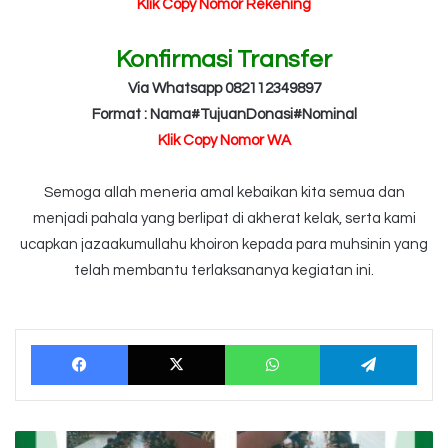
Klik Copy Nomor Rekening
Konfirmasi Transfer
Via Whatsapp 082112349897
Format : Nama#TujuanDonasi#Nominal
Klik Copy Nomor WA
Semoga allah meneria amal kebaikan kita semua dan
menjadi pahala yang berlipat di akherat kelak, serta kami
ucapkan jazaakumullahu khoiron kepada para muhsinin yang
telah membantu terlaksananya kegiatan ini.
Facebook
X
WhatsApp
Tele
Tebar