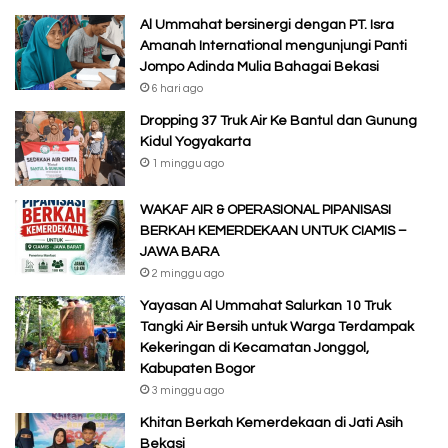
Al Ummahat bersinergi dengan PT. Isra
Amanah International mengunjungi Panti
Jompo Adinda Mulia Bahagai Bekasi
6 hari ago
Dropping 37 Truk Air Ke Bantul dan Gunung
Kidul Yogyakarta
1 minggu ago
WAKAF AIR & OPERASIONAL PIPANISASI
BERKAH KEMERDEKAAN UNTUK CIAMIS –
JAWA BARA
2 minggu ago
Yayasan Al Ummahat Salurkan 10 Truk
Tangki Air Bersih untuk Warga Terdampak
Kekeringan di Kecamatan Jonggol,
Kabupaten Bogor
3 minggu ago
Khitan Berkah Kemerdekaan di Jati Asih
Bekasi