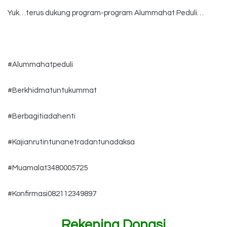
Yuk…terus dukung program-program Alummahat Peduli…
#Alummahatpeduli
#Berkhidmatuntukummat
#Berbagitiadahenti
#Kajianrutintunanetradantunadaksa
#Muamalat3480005725
#Konfirmasi082112349897
Rekening Donasi