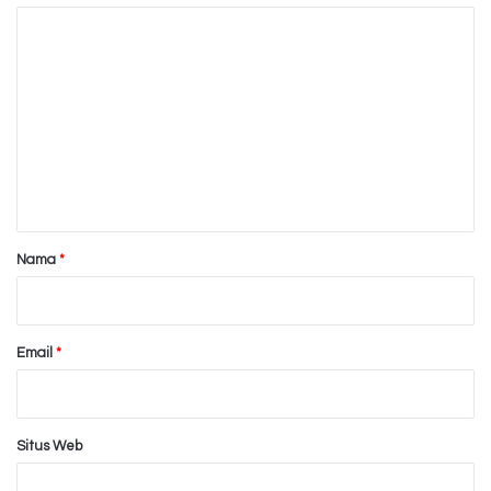
K
o
m
e
n
t
a
r
Nama
*
*
Email
*
Situs Web