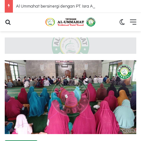
Al Ummahat bersinergi dengan PT. Isra Amanah International mengunjungi Panti Jompo Adinda Mulia Bahagai Bekasi
Search for
Switch
M