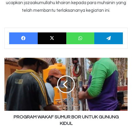
ucapkan jazaakumullahu khoiron kepada para muhsinin yang
telah membantu terlaksananya kegiatan ini.
Facebook
X
WhatsApp
Tele
PROGRAM
WAKAF
SUMUR
BOR
UNTUK
GUNUNG
KIDUL
PROGRAM WAKAF SUMUR BOR UNTUK GUNUNG
KIDUL