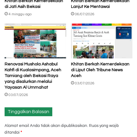
Khitan Berkah Kemerdekaan
Khitan Berkah Kemerdekaan
di Jati Asih Bekasi
Lanjut Ke Mentawai
4 minggu ago
06/07/2026
Renovasi Mushola Ashabul
Khitan Berkah Kemerdekaan
Kahfi di Kualasimpang, Aceh
di Liput Oleh Tribune News
Tamiang oleh Bekasi Raya
Aceh
yang disalurkan melalui
03/07/2026
Yayasan Al Ummahat
03/07/2026
Tinggalkan Balasan
Alamat email Anda tidak akan dipublikasikan.
Ruas yang wajib
ditandai
*