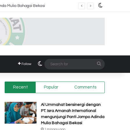
Switch skin
Switch skin
Search
Follow
for
Recent
Popular
Comments
Al Ummahat bersinergi dengan
PT. Isra Amanah International
mengunjungi Panti Jompo Adinda
Mulia Bahagai Bekasi
1 minggu ago