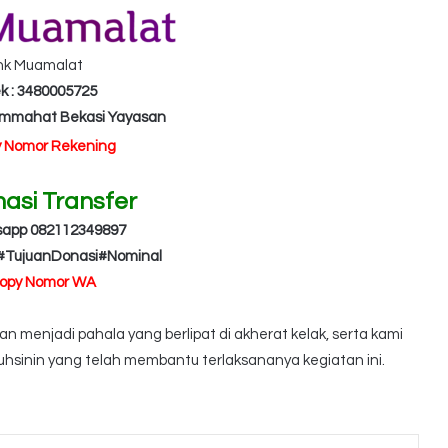
nk Muamalat
k : 3480005725
Ummahat Bekasi Yayasan
y Nomor Rekening
masi Transfer
sapp 082112349897
#TujuanDonasi#Nominal
Copy Nomor WA
 menjadi pahala yang berlipat di akherat kelak, serta kami
hsinin yang telah membantu terlaksananya kegiatan ini.