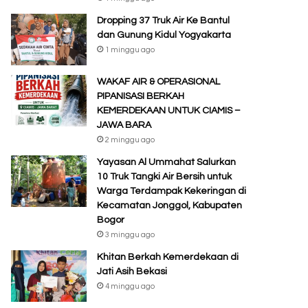
Dropping 37 Truk Air Ke Bantul
dan Gunung Kidul Yogyakarta
1 minggu ago
WAKAF AIR & OPERASIONAL
PIPANISASI BERKAH
KEMERDEKAAN UNTUK CIAMIS –
JAWA BARA
2 minggu ago
Yayasan Al Ummahat Salurkan
10 Truk Tangki Air Bersih untuk
Warga Terdampak Kekeringan di
Kecamatan Jonggol, Kabupaten
Bogor
3 minggu ago
Khitan Berkah Kemerdekaan di
Jati Asih Bekasi
4 minggu ago