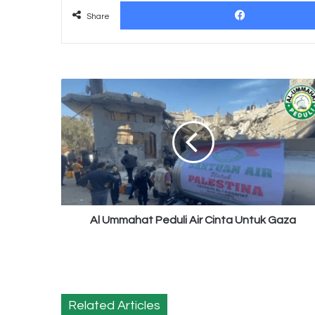
Share
Al
Ummahat
Peduli
Air
Cinta
Untuk
Gaza
Al Ummahat Peduli Air Cinta Untuk Gaza
Related Articles