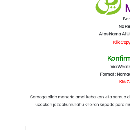
Ba
No Re
Atas Nama Al 
Klik Cop
Konfir
Via What
Format : Nama
Klik 
Semoga allah meneria amal kebaikan kita semua dan
ucapkan jazaakumullahu khoiron kepada para mu