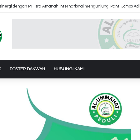
 Air Ke Bantul dan Gunung Kidul Yogyakarta
S
POSTER DAKWAH
HUBUNGI KAMI