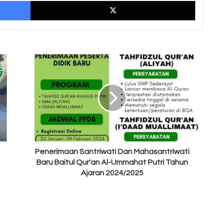
Facebook
X
Penerimaan
Santriwati
Dan
Mahasantriwati
Baru
Baitul
Qur'an
Al-
Ummahat
Putri
Penerimaan Santriwati Dan Mahasantriwati
Tahun
Baru Baitul Qur'an Al-Ummahat Putri Tahun
Ajaran
Ajaran 2024/2025
2024/2025