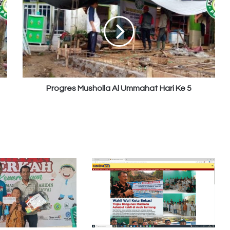
Musholla
Al
Ummahat
Hari
Ke
5
Progres Musholla Al Ummahat Hari Ke 5