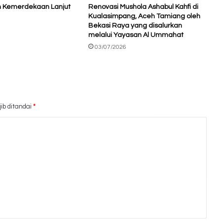
h Kemerdekaan Lanjut
Renovasi Mushola Ashabul Kahfi di
Kualasimpang, Aceh Tamiang oleh
Bekasi Raya yang disalurkan
melalui Yayasan Al Ummahat
03/07/2026
ib ditandai
*