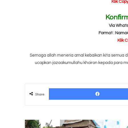
Klik Cop
Konfir
Via What
Format : Nama
Klik 
Semoga allah meneria amal kebaikan kita semua dan
ucapkan jazaakumullahu khoiron kepada para mu
Share
Land