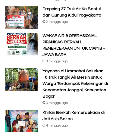
Dropping 37 Truk Air Ke Bantul
dan Gunung Kidul Yogyakarta
2 minggu ago
WAKAF AIR & OPERASIONAL
PIPANISASI BERKAH
KEMERDEKAAN UNTUK CIAMIS –
JAWA BARA
3 minggu ago
Yayasan Al Ummahat Salurkan
10 Truk Tangki Air Bersih untuk
Warga Terdampak Kekeringan di
Kecamatan Jonggol, Kabupaten
Bogor
3 minggu ago
Khitan Berkah Kemerdekaan di
Jati Asih Bekasi
4 minggu ago