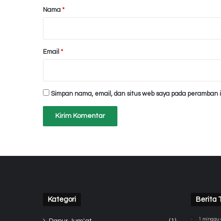
r
Nama
*
*
Email
*
Simpan nama, email, dan situs web saya pada peramban i
Kategori
Berita 
1 minggu