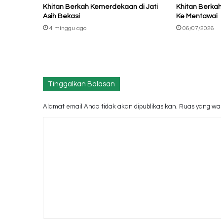
Khitan Berkah Kemerdekaan di Jati
Khitan Berka
Asih Bekasi
Ke Mentawai
4 minggu ago
06/07/2026
Tinggalkan Balasan
Alamat email Anda tidak akan dipublikasikan.
Ruas yang waj
K
o
m
e
n
t
a