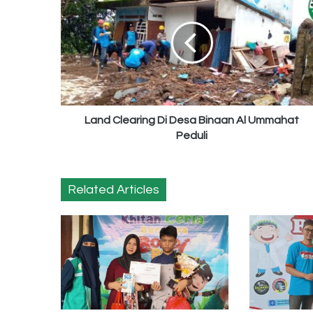
Clearing
Di
Desa
Binaan
Al
Ummahat
Peduli
Land Clearing Di Desa Binaan Al Ummahat
Peduli
Related Articles