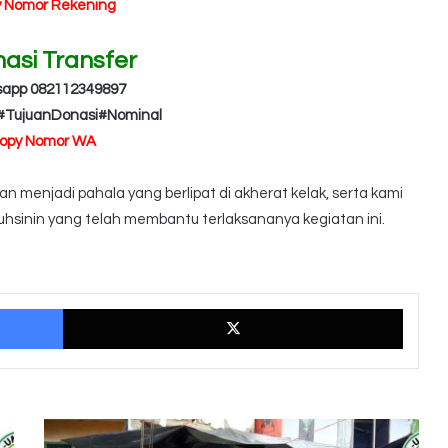
y Nomor Rekening
masi Transfer
sapp 082112349897
#TujuanDonasi#Nominal
Copy Nomor WA
 menjadi pahala yang berlipat di akherat kelak, serta kami
hsinin yang telah membantu terlaksananya kegiatan ini.
Facebook
X
Progres