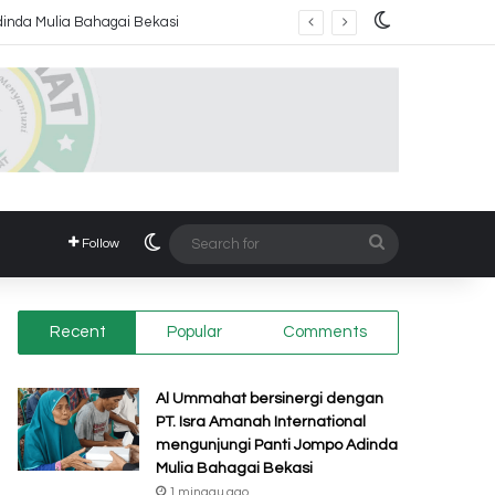
Switch skin
Switch skin
Search
Follow
for
Recent
Popular
Comments
Al Ummahat bersinergi dengan
PT. Isra Amanah International
mengunjungi Panti Jompo Adinda
Mulia Bahagai Bekasi
1 minggu ago