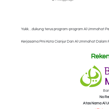
Yukk…dukung terus program-program Al Ummahat Ped
Kerjasama Pmi Kota Cianjur Dan Al Ummahat Dalam P
Reken
Ba
No Re
Atas Nama Al 