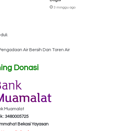
Bogor
3 minggu ago
uli.
engadaan Air Bersih Dan Toren Air
ing Donasi
nk Muamalat
k : 3480005725
Ummahat Bekasi Yayasan