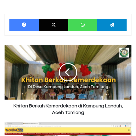
Facebook
X
WhatsApp
Tele
Khitan
Berkah
Kemerdekaan
di
Kampung
Landuh,
Aceh
Tamiang
Khitan Berkah Kemerdekaan di Kampung Landuh,
Aceh Tamiang
Renovasi
Mushola