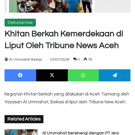
Dekumentasi
Khitan Berkah Kemerdekaan di
Liput Oleh Tribune News Aceh
Al Ummahat Bekasi
03/07/2026
0
76
Facebook
X
WhatsApp
Te
Kegiatan Khitan berkah yang dilakukan di Aceh Tamiang oleh
Yayasan Al Ummahat, Bekasi di liput oleh Tribune New Aceh.
Related Articles
Al Ummahat bersinergi dengan PT. Isra