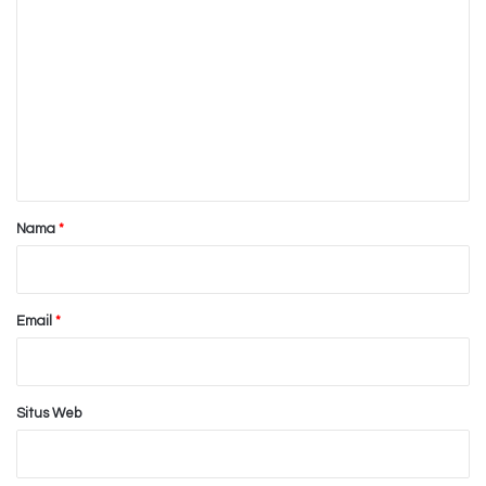
o
m
e
n
t
a
r
Nama
*
*
Email
*
Situs Web