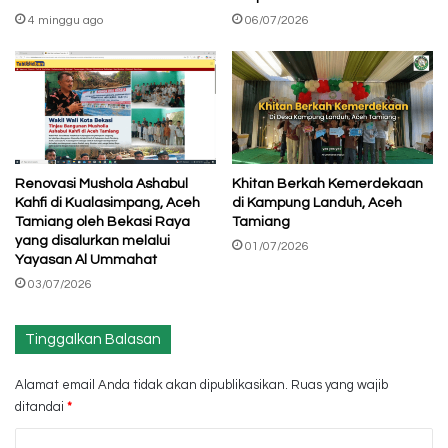
4 minggu ago
06/07/2026
Renovasi Mushola Ashabul
Khitan Berkah Kemerdekaan
Kahfi di Kualasimpang, Aceh
di Kampung Landuh, Aceh
Tamiang oleh Bekasi Raya
Tamiang
yang disalurkan melalui
01/07/2026
Yayasan Al Ummahat
03/07/2026
Tinggalkan Balasan
Alamat email Anda tidak akan dipublikasikan.
Ruas yang wajib
ditandai
*
K