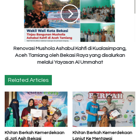
Ashabul
Kahfi
di
Kualasimpang,
Aceh
Tamiang
oleh
Bekasi
Renovasi Mushola Ashabul Kahfi di Kualasimpang,
Raya
Aceh Tamiang oleh Bekasi Raya yang disalurkan
yang
melalui Yayasan Al Ummahat
disalurkan
melalui
Related Articles
Yayasan
Al
Ummahat
Khitan Berkah Kemerdekaan
Khitan Berkah Kemerdekaan
di Jati Asih Bekasi
Lanjut Ke Mentawai