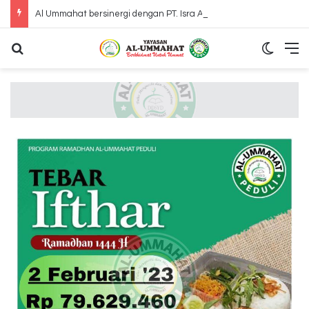
Al Ummahat bersinergi dengan PT. Isra Amanah International mengunjungi Panti Jompo Adinda Mulia Bahagai Bekasi
Search for
Switch
M