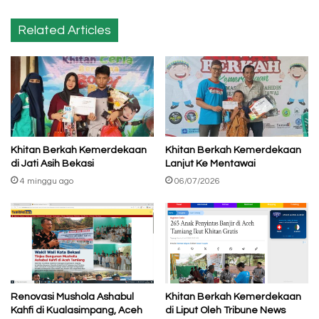
Kidul,
4
Related Articles
Februari
2023
Khitan Berkah Kemerdekaan
Khitan Berkah Kemerdekaan
di Jati Asih Bekasi
Lanjut Ke Mentawai
4 minggu ago
06/07/2026
Renovasi Mushola Ashabul
Khitan Berkah Kemerdekaan
Kahfi di Kualasimpang, Aceh
di Liput Oleh Tribune News