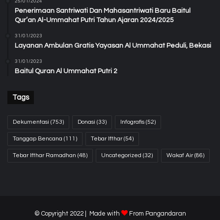
25/01/2024
Penerimaan Santriwati Dan Mahasantriwati Baru Baitul
Qur’an Al-Ummahat Putri Tahun Ajaran 2024/2025
31/01/2023
Layanan Ambulan Gratis Yayasan Al Ummahat Peduli, Bekasi
31/01/2023
Baitul Quran Al Ummahat Putri 2
Tags
Dekumentasi
(753)
Donasi
(33)
Infografis
(52)
Tanggap Bencana
(111)
Tebar Ifthar
(54)
Tebar Ifthar Ramadhan
(48)
Uncategorized
(32)
Wakaf Air
(86)
© Copyright 2022 | Made with
From
Pangandaran