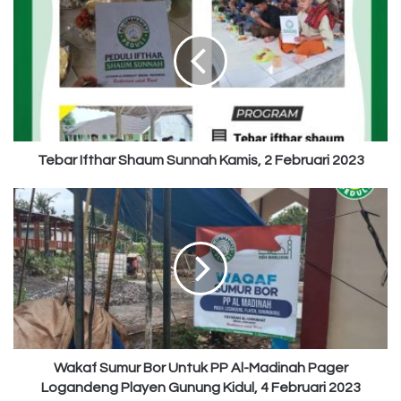
Ifthar
Shaum
Sunnah
Kamis,
2
Februari
2023
Tebar Ifthar Shaum Sunnah Kamis, 2 Februari 2023
Wakaf
Sumur
Bor
Untuk
PP
Al-
Madinah
Pager
Logandeng
Playen
Wakaf Sumur Bor Untuk PP Al-Madinah Pager
Gunung
Logandeng Playen Gunung Kidul, 4 Februari 2023