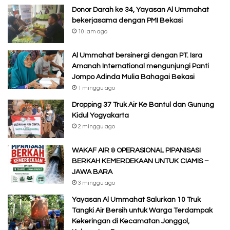
Donor Darah ke 34, Yayasan Al Ummahat
bekerjasama dengan PMI Bekasi
10 jam ago
Al Ummahat bersinergi dengan PT. Isra
Amanah International mengunjungi Panti
Jompo Adinda Mulia Bahagai Bekasi
1 minggu ago
Dropping 37 Truk Air Ke Bantul dan Gunung
Kidul Yogyakarta
2 minggu ago
WAKAF AIR & OPERASIONAL PIPANISASI
BERKAH KEMERDEKAAN UNTUK CIAMIS –
JAWA BARA
3 minggu ago
Yayasan Al Ummahat Salurkan 10 Truk
Tangki Air Bersih untuk Warga Terdampak
Kekeringan di Kecamatan Jonggol,