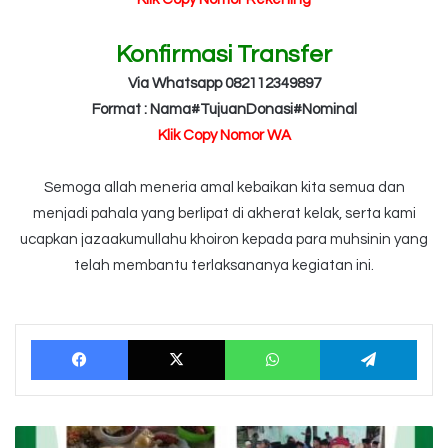
Konfirmasi Transfer
Via Whatsapp 082112349897
Format : Nama#TujuanDonasi#Nominal
Klik Copy Nomor WA
Semoga allah meneria amal kebaikan kita semua dan
menjadi pahala yang berlipat di akherat kelak, serta kami
ucapkan jazaakumullahu khoiron kepada para muhsinin yang
telah membantu terlaksananya kegiatan ini.
Facebook
X
WhatsApp
Tele
Tebar