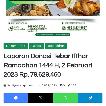
Dekumentasi
Donasi
Tebar Ifthar
Laporan Donasi Tebar Ifthar
Ramadhan 1444 H, 2 Februari
2023 Rp. 79.629.460
Septiyan Nurpratama
03/02/2023
0
173
Facebook
X
WhatsApp
Te