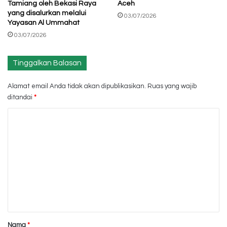
Tamiang oleh Bekasi Raya
Aceh
yang disalurkan melalui
03/07/2026
Yayasan Al Ummahat
03/07/2026
Tinggalkan Balasan
Alamat email Anda tidak akan dipublikasikan.
Ruas yang wajib
ditandai
*
K
o
m
e
n
t
a
r
Nama
*