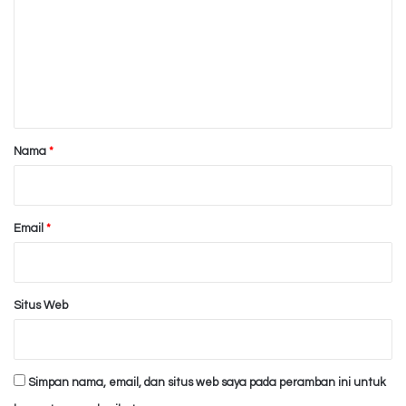
m
e
n
t
a
r
Nama
*
*
Email
*
Situs Web
Simpan nama, email, dan situs web saya pada peramban ini untuk