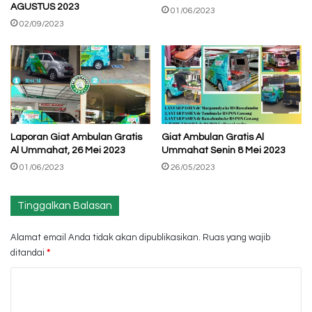
AGUSTUS 2023
01/06/2023
02/09/2023
Laporan Giat Ambulan Gratis
Giat Ambulan Gratis Al
Al Ummahat, 26 Mei 2023
Ummahat Senin 8 Mei 2023
01/06/2023
26/05/2023
Tinggalkan Balasan
Alamat email Anda tidak akan dipublikasikan.
Ruas yang wajib
ditandai
*
K
o