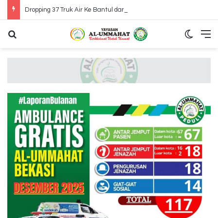
Dropping 37 Truk Air Ke Bantul dan Gunung Kidul Yogyakarta
Search for
Switch
M