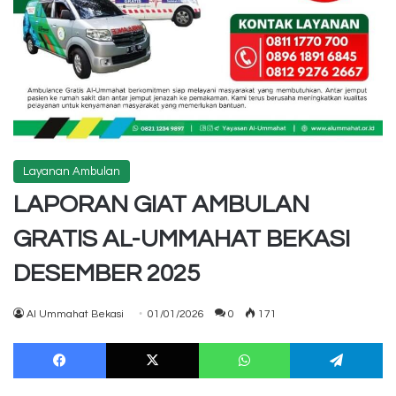
Layanan Ambulan
LAPORAN GIAT AMBULAN
GRATIS AL-UMMAHAT BEKASI
DESEMBER 2025
Al Ummahat Bekasi
01/01/2026
0
171
Facebook
X
WhatsApp
Te