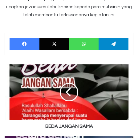
ucapkan jazaakumullahu khoiron kepada para muhsinin yang
telah membantu terlaksananya kegiatan ini.
Facebook
X
WhatsApp
Tele
BEDA
JANGAN
SAMA
BEDA JANGAN SAMA