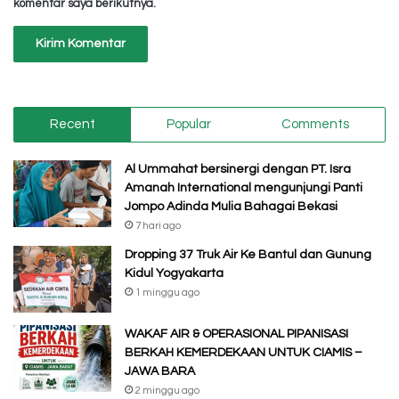
komentar saya berikutnya.
Recent
Popular
Comments
Al Ummahat bersinergi dengan PT. Isra
Amanah International mengunjungi Panti
Jompo Adinda Mulia Bahagai Bekasi
7 hari ago
Dropping 37 Truk Air Ke Bantul dan Gunung
Kidul Yogyakarta
1 minggu ago
WAKAF AIR & OPERASIONAL PIPANISASI
BERKAH KEMERDEKAAN UNTUK CIAMIS –
JAWA BARA
2 minggu ago