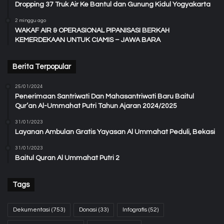
Dropping 37 Truk Air Ke Bantul dan Gunung Kidul Yogyakarta
2 minggu ago
WAKAF AIR & OPERASIONAL PIPANISASI BERKAH
KEMERDEKAAN UNTUK CIAMIS – JAWA BARA
Berita Terpopular
25/01/2024
Penerimaan Santriwati Dan Mahasantriwati Baru Baitul
Qur’an Al-Ummahat Putri Tahun Ajaran 2024/2025
31/01/2023
Layanan Ambulan Gratis Yayasan Al Ummahat Peduli, Bekasi
31/01/2023
Baitul Quran Al Ummahat Putri 2
Tags
Dekumentasi
(753)
Donasi
(33)
Infografis
(52)