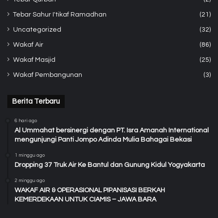
Tebar Sahur I'tikaf Ramadhan
(21)
Uncategorized
(32)
Wakaf Air
(86)
Wakaf Masjid
(25)
Wakaf Pembangunan
(3)
Berita Terbaru
6 hari ago
Al Ummahat bersinergi dengan PT. Isra Amanah International
mengunjungi Panti Jompo Adinda Mulia Bahagai Bekasi
1 minggu ago
Dropping 37 Truk Air Ke Bantul dan Gunung Kidul Yogyakarta
2 minggu ago
WAKAF AIR & OPERASIONAL PIPANISASI BERKAH
KEMERDEKAAN UNTUK CIAMIS – JAWA BARA