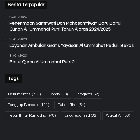
Berita Terpopular
25/01/2024
Penerimaan Santriwati Dan Mahasantriwati Baru Baitul
Qur’an Al-Ummahat Putri Tahun Ajaran 2024/2025
31/01/2023
Layanan Ambulan Gratis Yayasan Al Ummahat Peduli, Bekasi
31/01/2023
Baitul Quran Al Ummahat Putri 2
Tags
Dekumentasi
(753)
Donasi
(33)
Infografis
(52)
Tanggap Bencana
(111)
Tebar Ifthar
(54)
Tebar Ifthar Ramadhan
(48)
Uncategorized
(32)
Wakaf Air
(86)