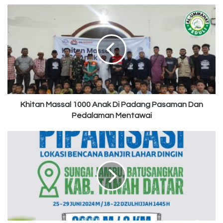
Khitan
Massal
1000
Anak
Di
Padang
Pasaman
Dan
Pedalaman
Mentawai
Khitan Massal 1000 Anak Di Padang Pasaman Dan
Pedalaman Mentawai
Pipanisasi
Sungai
Jambu
Batu
Sangkar
Tanah
Datar
Sumbar