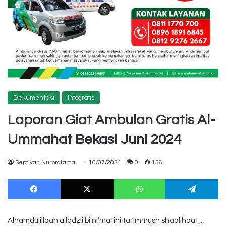
Dekumentasi
Infografis
Laporan Giat Ambulan Gratis Al-
Ummahat Bekasi Juni 2024
Septiyan Nurpratama
10/07/2024
0
156
Facebook
X
WhatsApp
Te
Alhamdulillaah alladzii bi ni’matihi tatimmush shaalihaat…