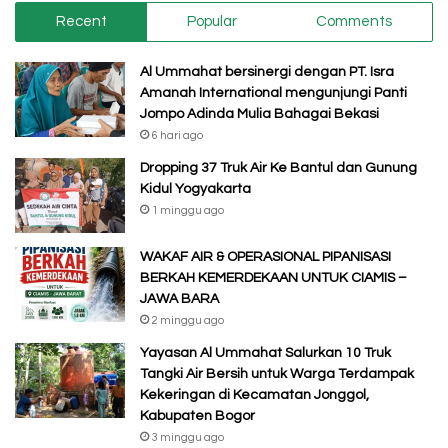
Recent
Popular
Comments
Al Ummahat bersinergi dengan PT. Isra
Amanah International mengunjungi Panti
Jompo Adinda Mulia Bahagai Bekasi
6 hari ago
Dropping 37 Truk Air Ke Bantul dan Gunung
Kidul Yogyakarta
1 minggu ago
WAKAF AIR & OPERASIONAL PIPANISASI
BERKAH KEMERDEKAAN UNTUK CIAMIS –
JAWA BARA
2 minggu ago
Yayasan Al Ummahat Salurkan 10 Truk
Tangki Air Bersih untuk Warga Terdampak
Kekeringan di Kecamatan Jonggol,
Kabupaten Bogor
3 minggu ago