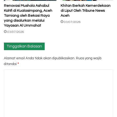
Renovasi Mushola Ashabul
Khitan Berkah Kemerdekaan
Kahfi di Kualasimpang, Aceh
di Liput Oleh Tribune News
Tamiang oleh Bekasi Raya
Aceh
yang disalurkan melalui
03/07/2026
Yayasan Al Ummahat
03/07/2026
Tinggalkan Balasan
Alamat email Anda tidak akan dipublikasikan.
Ruas yang wajib
ditandai
*
K
o
m
e
n
t