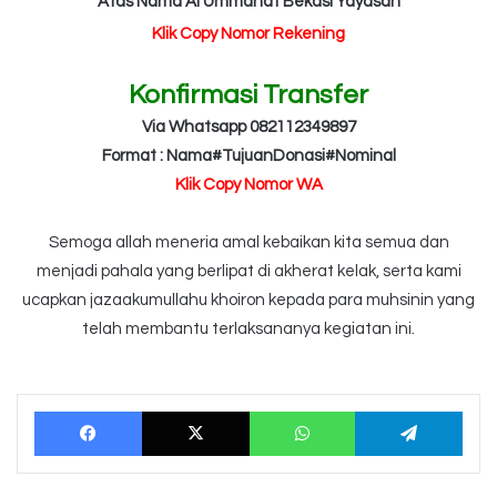
Atas Nama Al Ummahat Bekasi Yayasan
Klik Copy Nomor Rekening
Konfirmasi Transfer
Via Whatsapp 082112349897
Format : Nama#TujuanDonasi#Nominal
Klik Copy Nomor WA
Semoga allah meneria amal kebaikan kita semua dan
menjadi pahala yang berlipat di akherat kelak, serta kami
ucapkan jazaakumullahu khoiron kepada para muhsinin yang
telah membantu terlaksananya kegiatan ini.
Facebook
X
WhatsApp
Tele