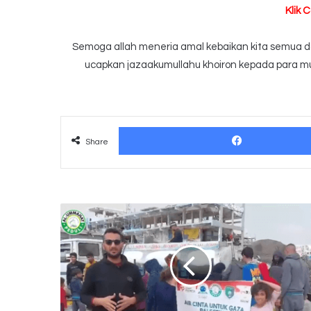
Klik 
Semoga allah meneria amal kebaikan kita semua dan
ucapkan jazaakumullahu khoiron kepada para mu
Share
Air
Cinta
Untuk
Gaza
Palestina
Tahap #18