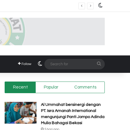
Switch skin
Switch skin
Search
Follow
for
Recent
Popular
Comments
Al Ummahat bersinergi dengan
PT. Isra Amanah International
mengunjungi Panti Jompo Adinda
Mulia Bahagai Bekasi
5 hari ago