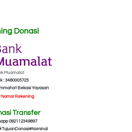
ing Donasi
nk Muamalat
k : 3480005725
Ummahat Bekasi Yayasan
y Nomor Rekening
masi Transfer
sapp 082112349897
#TujuanDonasi#Nominal