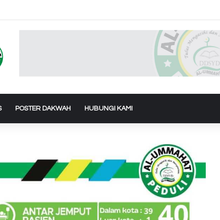
 Air Ke Bantul dan Gunung Kidul Yogyakarta
S
POSTER DAKWAH
HUBUNGI KAMI