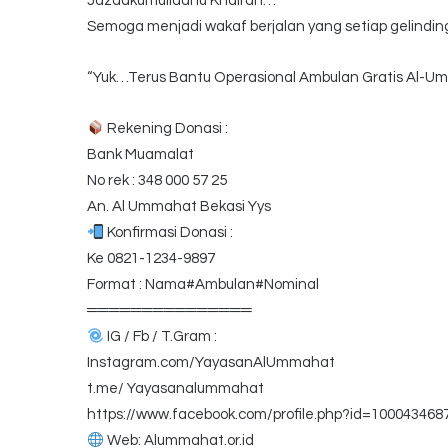
Jazaakumullaahu Khairan…
Semoga menjadi wakaf berjalan yang setiap gelindi
“Yuk…Terus Bantu Operasional Ambulan Gratis Al-U
Rekening Donasi :
Bank Muamalat
No rek : 348 000 57 25
An. Al Ummahat Bekasi Yys
Konfirmasi Donasi :
Ke 0821-1234-9897
Format : Nama#Ambulan#Nominal
═══════════════
IG / Fb / T.Gram :
Instagram.com/YayasanAlUmmahat
t.me/ Yayasanalummahat
https://www.facebook.com/profile.php?id=100043468
Web: Alummahat.or.id