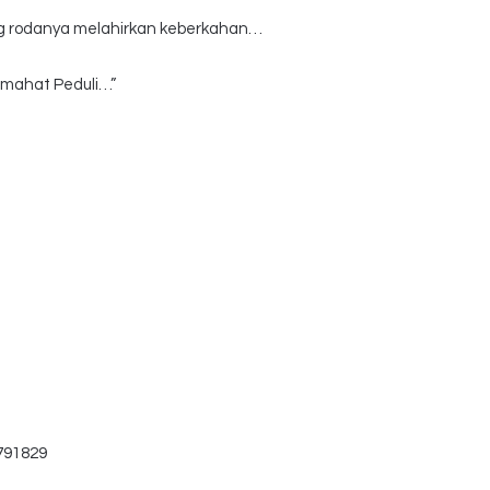
ng rodanya melahirkan keberkahan…
mmahat Peduli…”
791829