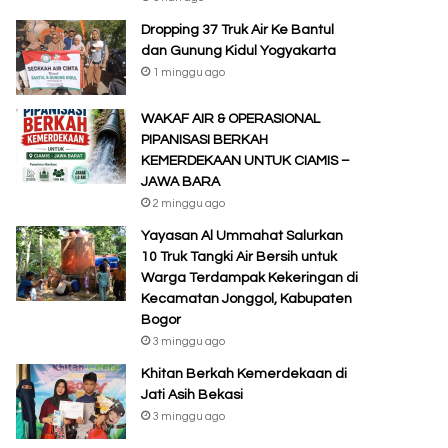
Dropping 37 Truk Air Ke Bantul
dan Gunung Kidul Yogyakarta
1 minggu ago
WAKAF AIR & OPERASIONAL
PIPANISASI BERKAH
KEMERDEKAAN UNTUK CIAMIS –
JAWA BARA
2 minggu ago
Yayasan Al Ummahat Salurkan
10 Truk Tangki Air Bersih untuk
Warga Terdampak Kekeringan di
Kecamatan Jonggol, Kabupaten
Bogor
3 minggu ago
Khitan Berkah Kemerdekaan di
Jati Asih Bekasi
3 minggu ago