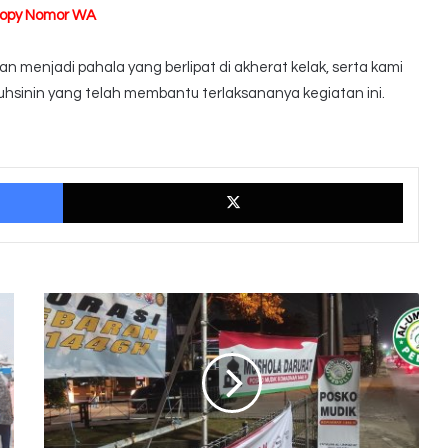
Copy Nomor WA
 menjadi pahala yang berlipat di akherat kelak, serta kami
hsinin yang telah membantu terlaksananya kegiatan ini.
Facebook
X
Posko
mudik
Al
Ummahat
Bersama
BASARNAS