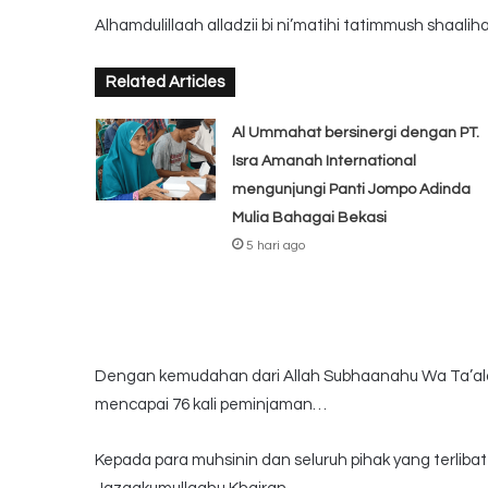
Alhamdulillaah alladzii bi ni’matihi tatimmush shaali
Related Articles
Al Ummahat bersinergi dengan PT.
Isra Amanah International
mengunjungi Panti Jompo Adinda
Mulia Bahagai Bekasi
5 hari ago
Dengan kemudahan dari Allah Subhaanahu Wa Ta’ala
mencapai 76 kali peminjaman…
Kepada para muhsinin dan seluruh pihak yang terliba