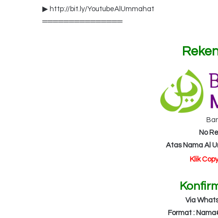
▶ http://bit.ly/YoutubeAlUmmahat
═══════════════
Reken
Ba
No Re
Atas Nama Al 
Klik Cop
Konfir
Via What
Format : Nama