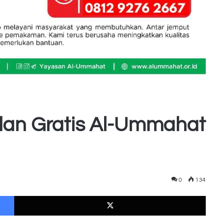
lan Gratis Al-Ummahat
0
134
Facebook
X