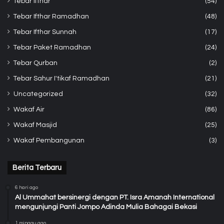
Tebar Ifthar
(54)
Tebar Ifthar Ramadhan
(48)
Tebar Ifthar Sunnah
(17)
Tebar Paket Ramadhan
(24)
Tebar Qurban
(2)
Tebar Sahur I'tikaf Ramadhan
(21)
Uncategorized
(32)
Wakaf Air
(86)
Wakaf Masjid
(25)
Wakaf Pembangunan
(3)
Berita Terbaru
6 hari ago
Al Ummahat bersinergi dengan PT. Isra Amanah International
mengunjungi Panti Jompo Adinda Mulia Bahagai Bekasi
1 minggu ago