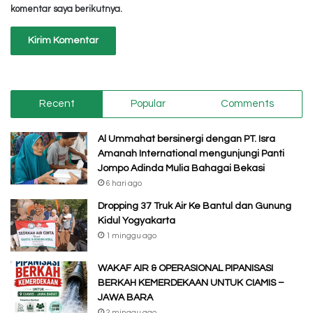
komentar saya berikutnya.
Recent
Popular
Comments
Al Ummahat bersinergi dengan PT. Isra
Amanah International mengunjungi Panti
Jompo Adinda Mulia Bahagai Bekasi
6 hari ago
Dropping 37 Truk Air Ke Bantul dan Gunung
Kidul Yogyakarta
1 minggu ago
WAKAF AIR & OPERASIONAL PIPANISASI
BERKAH KEMERDEKAAN UNTUK CIAMIS –
JAWA BARA
2 minggu ago