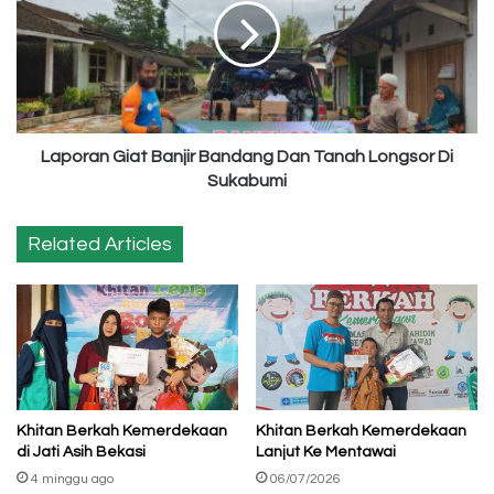
Bandang
Dan
Tanah
Longsor
Di
Sukabumi
Laporan Giat Banjir Bandang Dan Tanah Longsor Di
Sukabumi
Related Articles
Khitan Berkah Kemerdekaan
Khitan Berkah Kemerdekaan
di Jati Asih Bekasi
Lanjut Ke Mentawai
4 minggu ago
06/07/2026