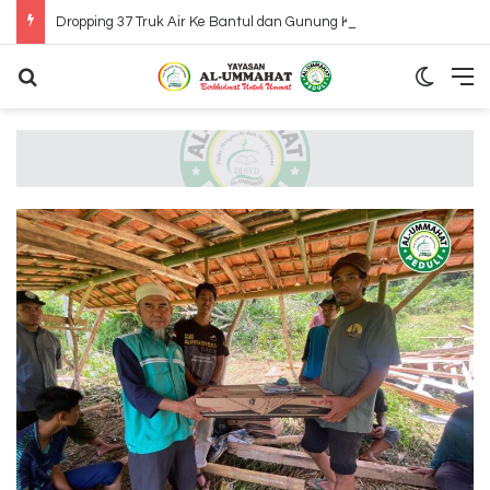
Dropping 37 Truk Air Ke Bantul dan Gunung Kidul Yogyakarta
Search for
Switch
M