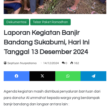
Dekumentasi
Tebar Paket Ramadhan
Laporan Kegiatan Banjir
Bandang Sukabumi, Hari Ini
Tanggal 13 Desember 2024
Septiyan Nurpratama
14/12/2024
0
162
Facebook
X
WhatsApp
Te
Agenda kegiatan masih distribusi penyaluran bantuan dari
para donatur Al ummahat kepada warga yang berdampak
banjir bandang dan longsor antara lain :