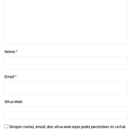
m
e
n
t
a
r
Nama
*
*
Email
*
Situs Web
Simpan nama, email, dan situs web saya pada peramban ini untuk