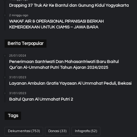
Dropping 37 Truk Air Ke Bantul dan Gunung Kidul Yogyakarta
2 minggu ago
WAKAF AIR & OPERASIONAL PIPANISASI BERKAH
KEMERDEKAAN UNTUK CIAMIS – JAWA BARA
Berita Terpopular
25/01/2024
Penerimaan Santriwati Dan Mahasantriwati Baru Baitul
Qur’an Al-Ummahat Putri Tahun Ajaran 2024/2025
31/01/2023
Layanan Ambulan Gratis Yayasan Al Ummahat Peduli, Bekasi
31/01/2023
Baitul Quran Al Ummahat Putri 2
Tags
Dekumentasi
(753)
Donasi
(33)
Infografis
(52)