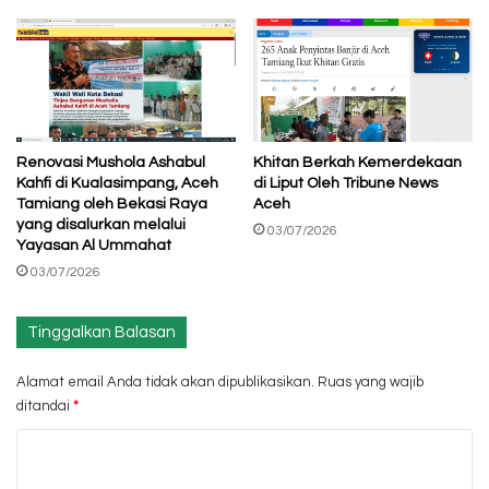
Renovasi Mushola Ashabul
Khitan Berkah Kemerdekaan
Kahfi di Kualasimpang, Aceh
di Liput Oleh Tribune News
Tamiang oleh Bekasi Raya
Aceh
yang disalurkan melalui
03/07/2026
Yayasan Al Ummahat
03/07/2026
Tinggalkan Balasan
Alamat email Anda tidak akan dipublikasikan.
Ruas yang wajib
ditandai
*
K
o