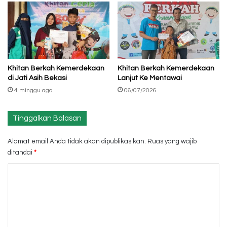
Khitan Berkah Kemerdekaan
Khitan Berkah Kemerdekaan
di Jati Asih Bekasi
Lanjut Ke Mentawai
4 minggu ago
06/07/2026
Tinggalkan Balasan
Alamat email Anda tidak akan dipublikasikan.
Ruas yang wajib
ditandai
*
K
o
m
e