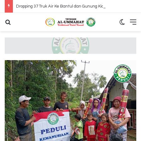
Dropping 37 Truk Air Ke Bantul dan Gunung Kidul Yogyakarta
Search for
Switch
M