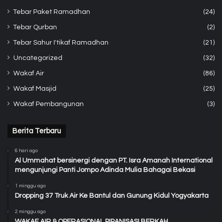
Tebar Paket Ramadhan
(24)
Tebar Qurban
(2)
Tebar Sahur I'tikaf Ramadhan
(21)
Uncategorized
(32)
Wakaf Air
(86)
Wakaf Masjid
(25)
Wakaf Pembangunan
(3)
Berita Terbaru
6 hari ago
Al Ummahat bersinergi dengan PT. Isra Amanah International
mengunjungi Panti Jompo Adinda Mulia Bahagai Bekasi
1 minggu ago
Dropping 37 Truk Air Ke Bantul dan Gunung Kidul Yogyakarta
2 minggu ago
WAKAF AIR & OPERASIONAL PIPANISASI BERKAH