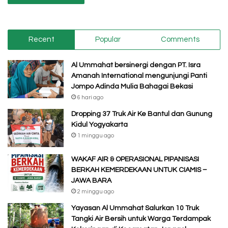
Recent
Popular
Comments
Al Ummahat bersinergi dengan PT. Isra
Amanah International mengunjungi Panti
Jompo Adinda Mulia Bahagai Bekasi
6 hari ago
Dropping 37 Truk Air Ke Bantul dan Gunung
Kidul Yogyakarta
1 minggu ago
WAKAF AIR & OPERASIONAL PIPANISASI
BERKAH KEMERDEKAAN UNTUK CIAMIS –
JAWA BARA
2 minggu ago
Yayasan Al Ummahat Salurkan 10 Truk
Tangki Air Bersih untuk Warga Terdampak