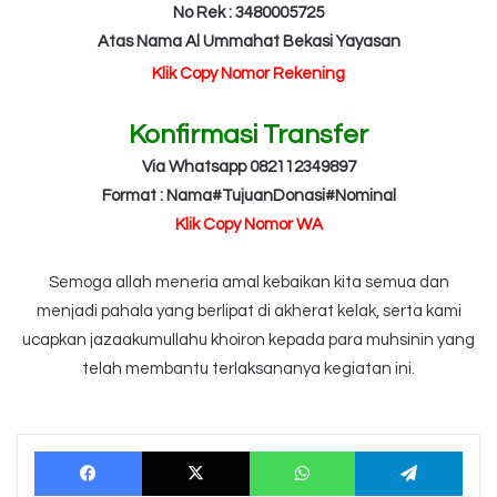
No Rek : 3480005725
Atas Nama Al Ummahat Bekasi Yayasan
Klik Copy Nomor Rekening
Konfirmasi Transfer
Via Whatsapp 082112349897
Format : Nama#TujuanDonasi#Nominal
Klik Copy Nomor WA
Semoga allah meneria amal kebaikan kita semua dan
menjadi pahala yang berlipat di akherat kelak, serta kami
ucapkan jazaakumullahu khoiron kepada para muhsinin yang
telah membantu terlaksananya kegiatan ini.
Facebook
X
WhatsApp
Tele