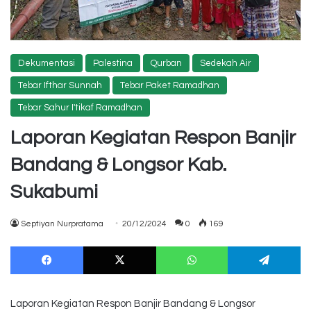
Dekumentasi
Palestina
Qurban
Sedekah Air
Tebar Ifthar Sunnah
Tebar Paket Ramadhan
Tebar Sahur I'tikaf Ramadhan
Laporan Kegiatan Respon Banjir
Bandang & Longsor Kab.
Sukabumi
Septiyan Nurpratama
20/12/2024
0
169
Facebook
X
WhatsApp
Te
Laporan Kegiatan Respon Banjir Bandang & Longsor