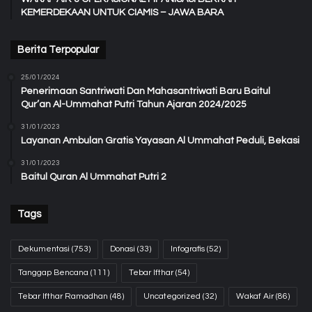
KEMERDEKAAN UNTUK CIAMIS – JAWA BARA
Berita Terpopular
25/01/2024
Penerimaan Santriwati Dan Mahasantriwati Baru Baitul
Qur’an Al-Ummahat Putri Tahun Ajaran 2024/2025
31/01/2023
Layanan Ambulan Gratis Yayasan Al Ummahat Peduli, Bekasi
31/01/2023
Baitul Quran Al Ummahat Putri 2
Tags
Dekumentasi
(753)
Donasi
(33)
Infografis
(52)
Tanggap Bencana
(111)
Tebar Ifthar
(54)
Tebar Ifthar Ramadhan
(48)
Uncategorized
(32)
Wakaf Air
(86)