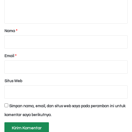
n
t
a
r
Nama
*
*
Email
*
Situs Web
Simpan nama, email, dan situs web saya pada peramban ini untuk
komentar saya berikutnya.