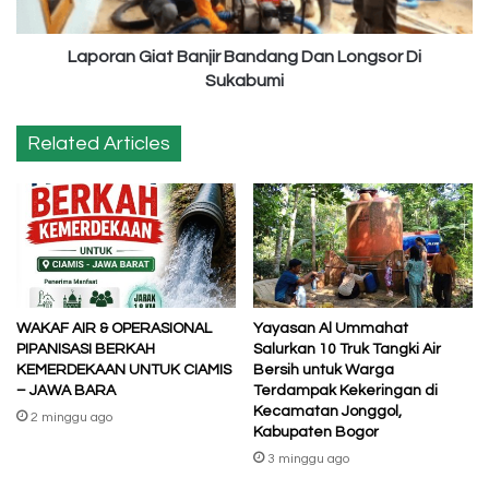
Sukabumi
Laporan Giat Banjir Bandang Dan Longsor Di
Sukabumi
Related Articles
WAKAF AIR & OPERASIONAL
Yayasan Al Ummahat
PIPANISASI BERKAH
Salurkan 10 Truk Tangki Air
KEMERDEKAAN UNTUK CIAMIS
Bersih untuk Warga
– JAWA BARA
Terdampak Kekeringan di
Kecamatan Jonggol,
2 minggu ago
Kabupaten Bogor
3 minggu ago