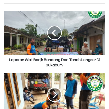
Laporan
Giat
Banjir
Bandang
Dan
Tanah
Longsor
Di
Sukabumi
Laporan Giat Banjir Bandang Dan Tanah Longsor Di
Sukabumi
Laporan
Giat
Banjir
Bandang
Dan
Longsor
Di