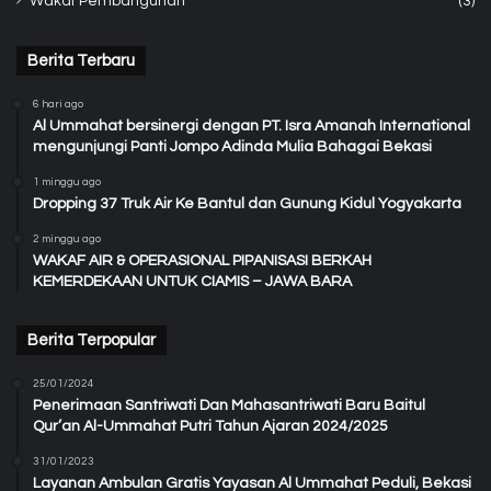
Wakaf Pembangunan
(3)
Berita Terbaru
6 hari ago
Al Ummahat bersinergi dengan PT. Isra Amanah International
mengunjungi Panti Jompo Adinda Mulia Bahagai Bekasi
1 minggu ago
Dropping 37 Truk Air Ke Bantul dan Gunung Kidul Yogyakarta
2 minggu ago
WAKAF AIR & OPERASIONAL PIPANISASI BERKAH
KEMERDEKAAN UNTUK CIAMIS – JAWA BARA
Berita Terpopular
25/01/2024
Penerimaan Santriwati Dan Mahasantriwati Baru Baitul
Qur’an Al-Ummahat Putri Tahun Ajaran 2024/2025
31/01/2023
Layanan Ambulan Gratis Yayasan Al Ummahat Peduli, Bekasi