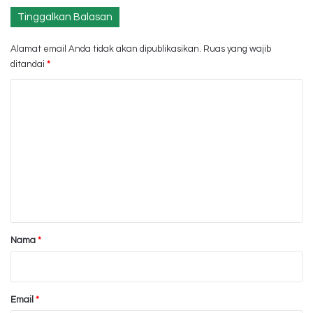
Tinggalkan Balasan
Alamat email Anda tidak akan dipublikasikan.
Ruas yang wajib
ditandai
*
K
o
m
e
n
t
a
r
Nama
*
*
Email
*