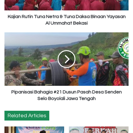
Binaan
Yayasan
Al
Kajian Rutin Tuna Netra & Tuna Daksa Binaan Yayasan
Ummahat
Al Ummahat Bekasi
Bekasi
Pipanisasi
Bahagia
#21
Dusun
Pasah
Desa
Senden
Selo
Boyolali
Jawa
Pipanisasi Bahagia #21 Dusun Pasah Desa Senden
Tengah
Selo Boyolali Jawa Tengah
Related Articles