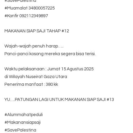
#SavePalestina
#Muamalat 34800057225
#Konfir 092112349897
MAKANAN SIAP SAJI TAHAP #12
Wajah-wajah penuh harap…..
Panci-panci kosong mereka segera bisa terisi.
Waktu pelaksanaan : Jumat 15 Agustus 2025
di Wilayah Nuseirat Gaza Utara
Penerima manfaat : 380 kk
YU….PATUNGAN LAGI UNTUK MAKANAN SIAP SAJI #13
#Alummahatpeduli
#Makanansiapsaji
#SavePalestina