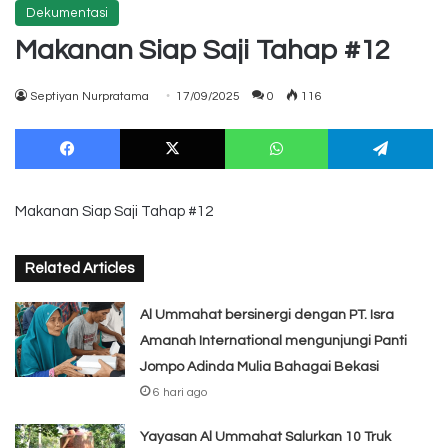
Dekumentasi
Makanan Siap Saji Tahap #12
Septiyan Nurpratama
17/09/2025
0
116
Facebook
X
WhatsApp
Te
Makanan Siap Saji Tahap #12
Related Articles
Al Ummahat bersinergi dengan PT. Isra
Amanah International mengunjungi Panti
Jompo Adinda Mulia Bahagai Bekasi
6 hari ago
Yayasan Al Ummahat Salurkan 10 Truk