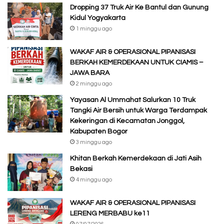
Dropping 37 Truk Air Ke Bantul dan Gunung
Kidul Yogyakarta
1 minggu ago
WAKAF AIR & OPERASIONAL PIPANISASI
BERKAH KEMERDEKAAN UNTUK CIAMIS –
JAWA BARA
2 minggu ago
Yayasan Al Ummahat Salurkan 10 Truk
Tangki Air Bersih untuk Warga Terdampak
Kekeringan di Kecamatan Jonggol,
Kabupaten Bogor
3 minggu ago
Khitan Berkah Kemerdekaan di Jati Asih
Bekasi
4 minggu ago
WAKAF AIR & OPERASIONAL PIPANISASI
LERENG MERBABU ke11