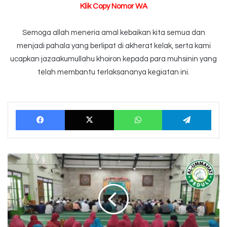
Klik Copy Nomor WA
Semoga allah meneria amal kebaikan kita semua dan
menjadi pahala yang berlipat di akherat kelak, serta kami
ucapkan jazaakumullahu khoiron kepada para muhsinin yang
telah membantu terlaksananya kegiatan ini.
Facebook
X
WhatsApp
Tele
Kajian
Rutin
Tuna
Netra
&
Tuna
Daksa