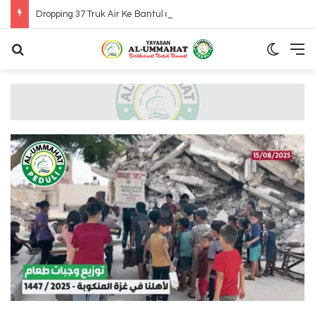
Dropping 37 Truk Air Ke Bantul dan Gunung Kidul Yogyakarta
Search for
Switch
M