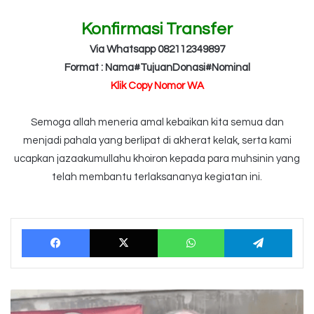
Konfirmasi Transfer
Via Whatsapp 082112349897
Format : Nama#TujuanDonasi#Nominal
Klik Copy Nomor WA
Semoga allah meneria amal kebaikan kita semua dan
menjadi pahala yang berlipat di akherat kelak, serta kami
ucapkan jazaakumullahu khoiron kepada para muhsinin yang
telah membantu terlaksananya kegiatan ini.
Facebook
X
WhatsApp
Tele
Wakaf
Sumur