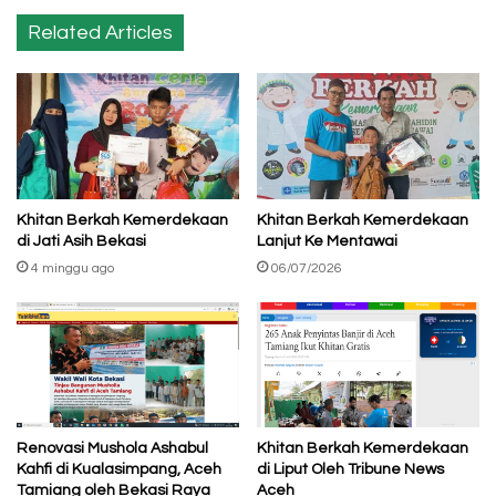
Related Articles
Khitan Berkah Kemerdekaan
Khitan Berkah Kemerdekaan
di Jati Asih Bekasi
Lanjut Ke Mentawai
4 minggu ago
06/07/2026
Renovasi Mushola Ashabul
Khitan Berkah Kemerdekaan
Kahfi di Kualasimpang, Aceh
di Liput Oleh Tribune News
Tamiang oleh Bekasi Raya
Aceh