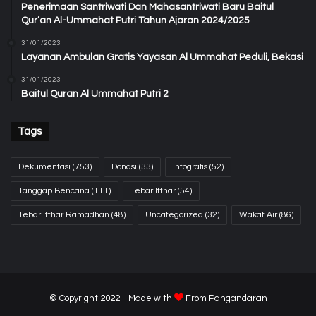
Penerimaan Santriwati Dan Mahasantriwati Baru Baitul
Qur’an Al-Ummahat Putri Tahun Ajaran 2024/2025
31/01/2023
Layanan Ambulan Gratis Yayasan Al Ummahat Peduli, Bekasi
31/01/2023
Baitul Quran Al Ummahat Putri 2
Tags
Dekumentasi
(753)
Donasi
(33)
Infografis
(52)
Tanggap Bencana
(111)
Tebar Ifthar
(54)
Tebar Ifthar Ramadhan
(48)
Uncategorized
(32)
Wakaf Air
(86)
© Copyright 2022 | Made with
From
Pangandaran