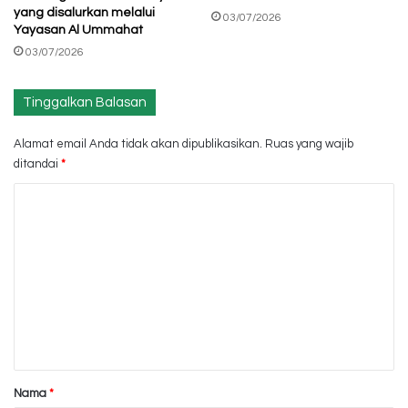
yang disalurkan melalui
03/07/2026
Yayasan Al Ummahat
03/07/2026
Tinggalkan Balasan
Alamat email Anda tidak akan dipublikasikan.
Ruas yang wajib
ditandai
*
K
o
m
e
n
t
a
r
Nama
*