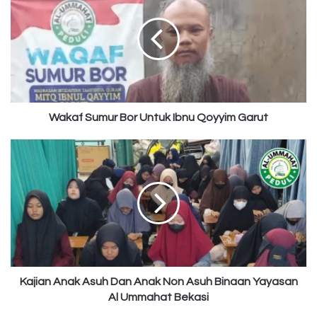
Bor
Untuk
Ibnu
Qoyyim
Garut
Wakaf Sumur Bor Untuk Ibnu Qoyyim Garut
Kajian
Anak
Asuh
Dan
Anak
Non
Asuh
Binaan
Yayasan
Al
Kajian Anak Asuh Dan Anak Non Asuh Binaan Yayasan
Ummahat
Al Ummahat Bekasi
Bekasi