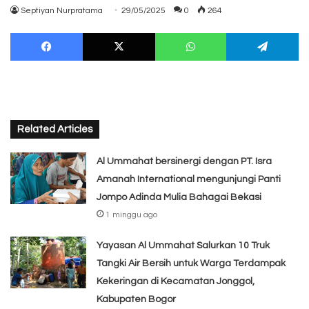
Septiyan Nurpratama
29/05/2025
0
264
Facebook
X
WhatsApp
Te
Related Articles
Al Ummahat bersinergi dengan PT. Isra
Amanah International mengunjungi Panti
Jompo Adinda Mulia Bahagai Bekasi
1 minggu ago
Yayasan Al Ummahat Salurkan 10 Truk
Tangki Air Bersih untuk Warga Terdampak
Kekeringan di Kecamatan Jonggol,
Kabupaten Bogor