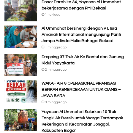
Donor Darah ke 34, Yayasan Al Ummahat
bekerjasama dengan PMI Bekasi
1 hari ago
Al Ummahat bersinergi dengan PT. Isra
Amanah International mengunjungi Panti
Jompo Adinda Mulia Bahagai Bekasi
1 minggu ago
Dropping 37 Truk Air Ke Bantul dan Gunung
Kidul Yogyakarta
2 minggu ago
WAKAF AIR & OPERASIONAL PIPANISASI
BERKAH KEMERDEKAAN UNTUK CIAMIS –
JAWA BARA
3 minggu ago
Yayasan Al Ummahat Salurkan 10 Truk
Tangki Air Bersih untuk Warga Terdampak
Kekeringan di Kecamatan Jonggol,
Kabupaten Bogor