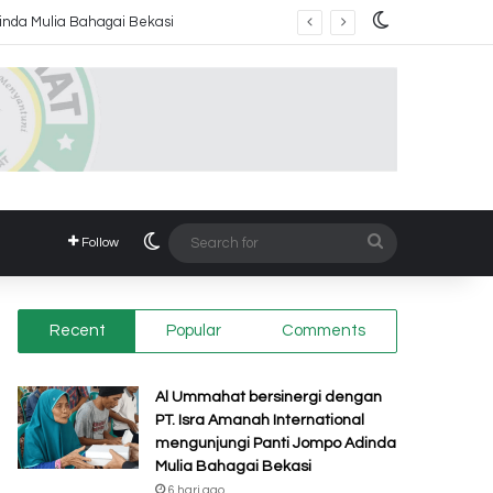
Switch skin
inda Mulia Bahagai Bekasi
Switch skin
Search
Follow
for
Recent
Popular
Comments
Al Ummahat bersinergi dengan
PT. Isra Amanah International
mengunjungi Panti Jompo Adinda
Mulia Bahagai Bekasi
6 hari ago