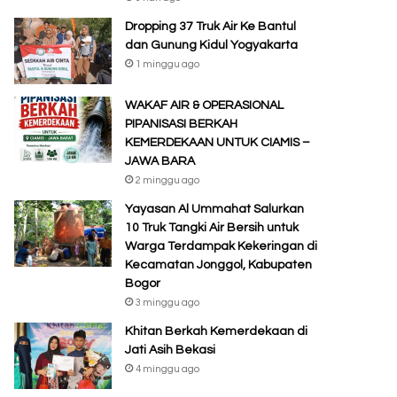
Dropping 37 Truk Air Ke Bantul
dan Gunung Kidul Yogyakarta
1 minggu ago
WAKAF AIR & OPERASIONAL
PIPANISASI BERKAH
KEMERDEKAAN UNTUK CIAMIS –
JAWA BARA
2 minggu ago
Yayasan Al Ummahat Salurkan
10 Truk Tangki Air Bersih untuk
Warga Terdampak Kekeringan di
Kecamatan Jonggol, Kabupaten
Bogor
3 minggu ago
Khitan Berkah Kemerdekaan di
Jati Asih Bekasi
4 minggu ago