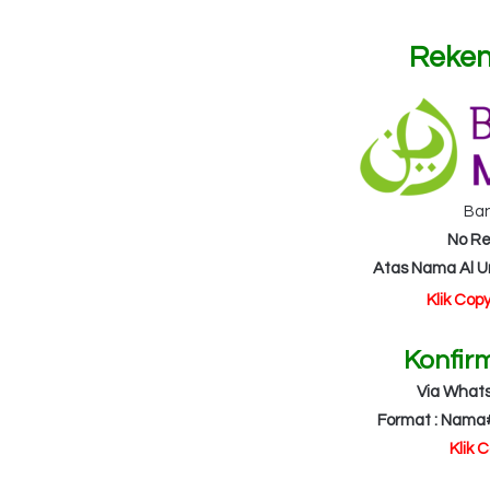
Reken
Ba
No Re
Atas Nama Al 
Klik Cop
Konfir
Via What
Format : Nama
Klik 