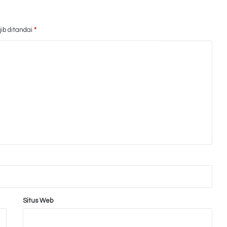
ib ditandai
*
Situs Web