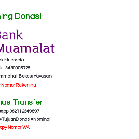
ing Donasi
nk Muamalat
k : 3480005725
Ummahat Bekasi Yayasan
y Nomor Rekening
masi Transfer
sapp 082112349897
#TujuanDonasi#Nominal
Copy Nomor WA