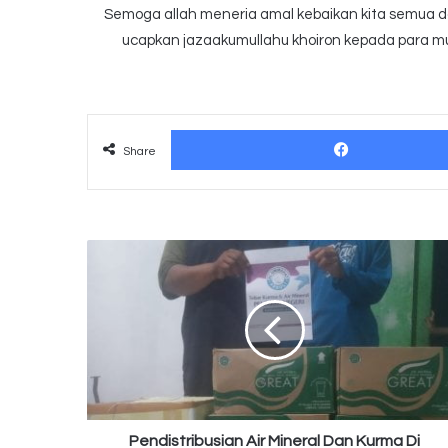
Semoga allah meneria amal kebaikan kita semua dan
ucapkan jazaakumullahu khoiron kepada para mu
Share
Pendistribusian
Air
Mineral
Dan
Kurma
Di
Wilayah
Kota
Ponpes
Darul
Pendistribusian Air Mineral Dan Kurma Di