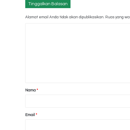
Tinggalkan Balasan
Alamat email Anda tidak akan dipublikasikan.
Ruas yang waj
K
o
m
e
n
t
a
r
Nama
*
*
Email
*