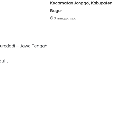
Kecamatan Jonggol, Kabupaten
Bogor
3 minggu ago
 Surodadi – Jawa Tengah
duli…