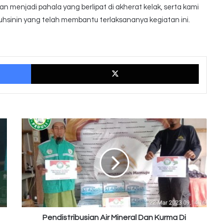
 menjadi pahala yang berlipat di akherat kelak, serta kami
hsinin yang telah membantu terlaksananya kegiatan ini.
Facebook
X
Pendistribusian
Air
Mineral
Dan
Kurma
Di
Ansharussunah,
Mamuju,
Sulawesi.
Pendistribusian Air Mineral Dan Kurma Di