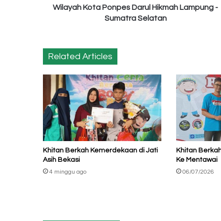
Hikmah
Wilayah Kota Ponpes Darul Hikmah Lampung -
Lampung
Sumatra Selatan
-
Sumatra
Selatan
Related Articles
Khitan Berkah Kemerdekaan di Jati
Khitan Berka
Asih Bekasi
Ke Mentawai
4 minggu ago
06/07/2026