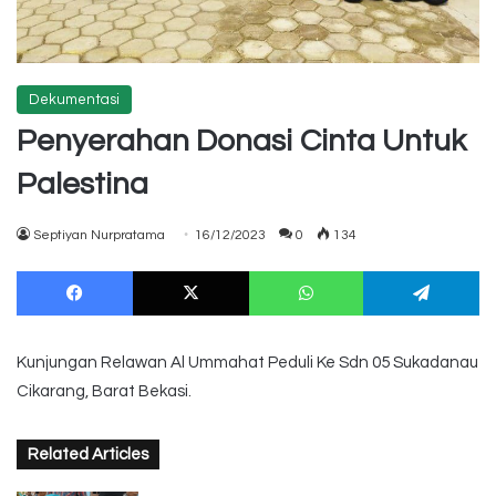
Dekumentasi
Penyerahan Donasi Cinta Untuk
Palestina
Septiyan Nurpratama
16/12/2023
0
134
Facebook
X
WhatsApp
Te
Kunjungan Relawan Al Ummahat Peduli Ke Sdn 05 Sukadanau
Cikarang, Barat Bekasi.
Related Articles