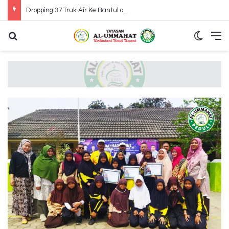
Dropping 37 Truk Air Ke Bantul dan Gunung Kidul Yogyakarta
Search for
Switch
M