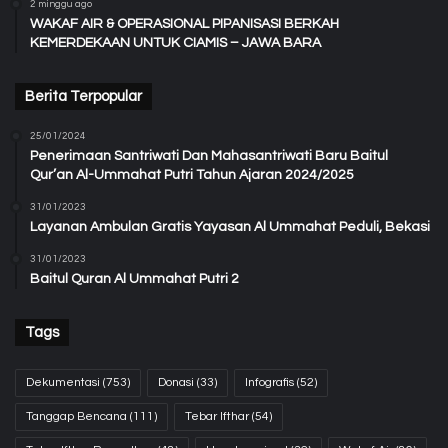
2 minggu ago
WAKAF AIR & OPERASIONAL PIPANISASI BERKAH
KEMERDEKAAN UNTUK CIAMIS – JAWA BARA
Berita Terpopular
25/01/2024
Penerimaan Santriwati Dan Mahasantriwati Baru Baitul
Qur’an Al-Ummahat Putri Tahun Ajaran 2024/2025
31/01/2023
Layanan Ambulan Gratis Yayasan Al Ummahat Peduli, Bekasi
31/01/2023
Baitul Quran Al Ummahat Putri 2
Tags
Dekumentasi
(753)
Donasi
(33)
Infografis
(52)
Tanggap Bencana
(111)
Tebar Ifthar
(54)