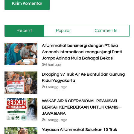
Recent
Popular
Comments
Al Ummahat bersinergi dengan PT. Isra
Amanah International mengunjungi Panti
Jompo Adinda Mulia Bahagai Bekasi
6 hari ago
Dropping 37 Truk Air Ke Bantul dan Gunung
Kidul Yogyakarta
1 minggu ago
WAKAF AIR & OPERASIONAL PIPANISASI
BERKAH KEMERDEKAAN UNTUK CIAMIS –
JAWA BARA
2 minggu ago
Yayasan Al Ummahat Salurkan 10 Truk