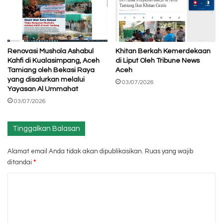
Renovasi Mushola Ashabul
Khitan Berkah Kemerdekaan
Kahfi di Kualasimpang, Aceh
di Liput Oleh Tribune News
Tamiang oleh Bekasi Raya
Aceh
yang disalurkan melalui
03/07/2026
Yayasan Al Ummahat
03/07/2026
Tinggalkan Balasan
Alamat email Anda tidak akan dipublikasikan.
Ruas yang wajib
ditandai
*
K
o
m