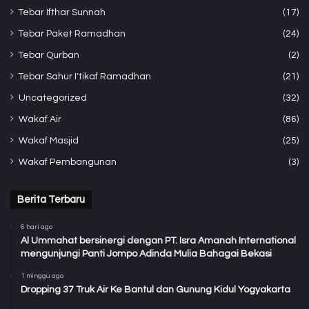
Tebar Ifthar Sunnah
(17)
Tebar Paket Ramadhan
(24)
Tebar Qurban
(2)
Tebar Sahur I'tikaf Ramadhan
(21)
Uncategorized
(32)
Wakaf Air
(86)
Wakaf Masjid
(25)
Wakaf Pembangunan
(3)
Berita Terbaru
6 hari ago
Al Ummahat bersinergi dengan PT. Isra Amanah International
mengunjungi Panti Jompo Adinda Mulia Bahagai Bekasi
1 minggu ago
Dropping 37 Truk Air Ke Bantul dan Gunung Kidul Yogyakarta