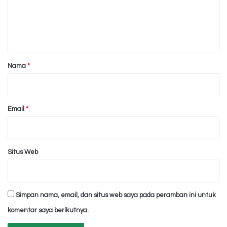
e
n
t
a
r
Nama
*
*
Email
*
Situs Web
Simpan nama, email, dan situs web saya pada peramban ini untuk
komentar saya berikutnya.