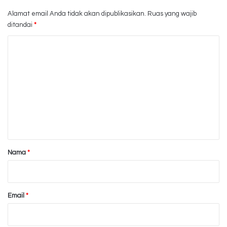
Alamat email Anda tidak akan dipublikasikan.
Ruas yang wajib
ditandai
*
K
o
m
e
n
t
a
r
Nama
*
*
Email
*