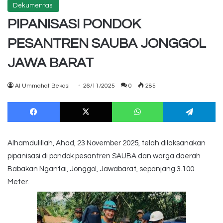
Dekumentasi
PIPANISASI PONDOK
PESANTREN SAUBA JONGGOL
JAWA BARAT
Al Ummahat Bekasi
26/11/2025
0
285
Facebook
X
WhatsApp
Te
Alhamdulillah, Ahad, 23 November 2025, telah dilaksanakan
pipanisasi di pondok pesantren SAUBA dan warga daerah
Babakan Ngantai, Jonggol, Jawabarat, sepanjang 3.100
Meter.