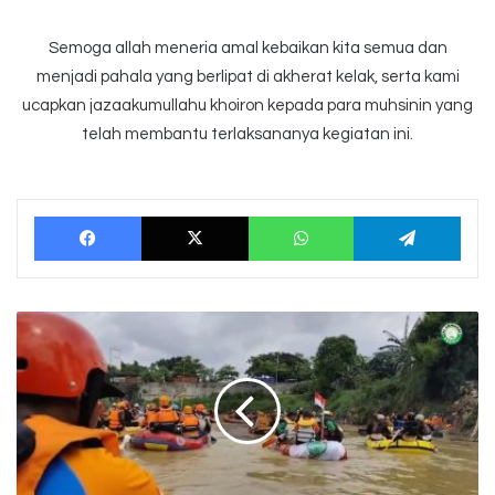
Semoga allah meneria amal kebaikan kita semua dan
menjadi pahala yang berlipat di akherat kelak, serta kami
ucapkan jazaakumullahu khoiron kepada para muhsinin yang
telah membantu terlaksananya kegiatan ini.
Facebook
X
WhatsApp
Tele
PAHLAWAN
KALI
BEKASI