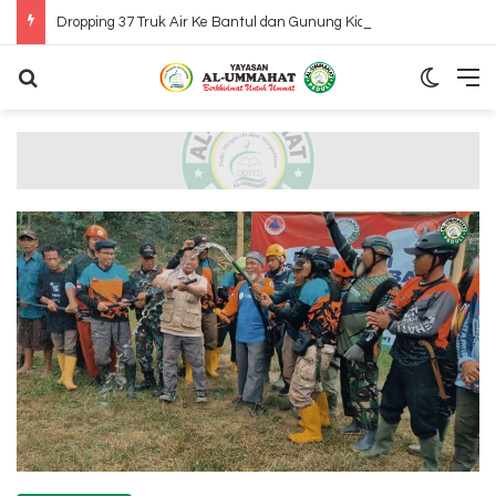
Dropping 37 Truk Air Ke Bantul dan Gunung Kidul Yogyakarta
Search for
Switch
M