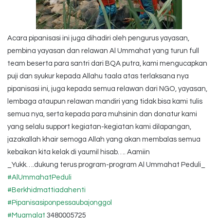
Acara pipanisasi ini juga dihadiri oleh pengurus yayasan,
pembina yayasan dan relawan Al Ummahat yang turun full
team beserta para santri dari BQA putra, kami mengucapkan
puji dan syukur kepada Allahu taala atas terlaksana nya
pipanisasi ini, juga kepada semua relawan dari NGO, yayasan,
lembaga ataupun relawan mandiri yang tidak bisa kami tulis
semua nya, serta kepada para muhsinin dan donatur kami
yang selalu support kegiatan-kegiatan kami dilapangan,
jazakallah khair semoga Allah yang akan membalas semua
kebaikan kita kelak di yaumil hisab…. Aamiin
_Yukk….dukung terus program-program Al Ummahat Peduli_
#AlUmmahatPeduli
#Berkhidmattiadahenti
#Pipanisasiponpessaubajonggol
#Muamalat
3480005725