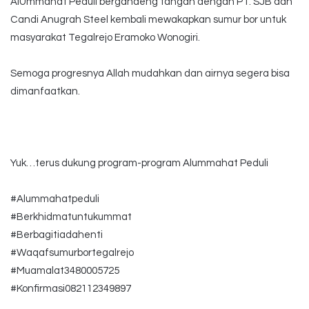
AlUmmahat Peduli bergandeng tangan dengan PT. SJB dan
Candi Anugrah Steel kembali mewakapkan sumur bor untuk
masyarakat Tegalrejo Eramoko Wonogiri.
Semoga progresnya Allah mudahkan dan airnya segera bisa
dimanfaatkan.
Yuk…terus dukung program-program Alummahat Peduli
#Alummahatpeduli
#Berkhidmatuntukummat
#Berbagitiadahenti
#Waqafsumurbortegalrejo
#Muamalat3480005725
#Konfirmasi082112349897