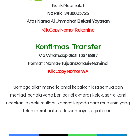
Bank Muamalat
No Rek : 3480005725
Atas Nama Al Ummahat Bekasi Yayasan
Klik Copy Nomor Rekening
Konfirmasi Transfer
Via Whatsapp 082112349897
Format : Nama#TujuanDonasi#Nominal
Klik Copy Nomor WA
Semoga allah meneria amal kebaikan kita semua dan
menjadi pahala yang berlipat di akherat kelak, serta kami
ucapkan jazaakumullahu khoiron kepada para muhsinin yang
telah membantu terlaksananya kegiatan ini.
Facebook
X
WhatsApp
Tele