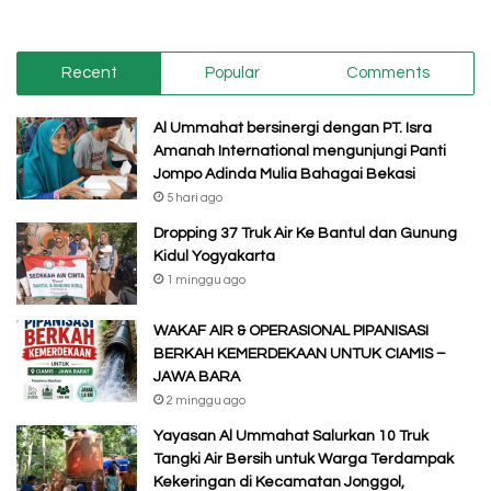
Recent
Popular
Comments
Al Ummahat bersinergi dengan PT. Isra
Amanah International mengunjungi Panti
Jompo Adinda Mulia Bahagai Bekasi
5 hari ago
Dropping 37 Truk Air Ke Bantul dan Gunung
Kidul Yogyakarta
1 minggu ago
WAKAF AIR & OPERASIONAL PIPANISASI
BERKAH KEMERDEKAAN UNTUK CIAMIS –
JAWA BARA
2 minggu ago
Yayasan Al Ummahat Salurkan 10 Truk
Tangki Air Bersih untuk Warga Terdampak
Kekeringan di Kecamatan Jonggol,