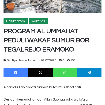
Dekumentasi
Wakaf Air
PROGRAM AL UMMAHAT
PEDULI WAKAF SUMUR BOR
TEGALREJO ERAMOKO
Septiyan Nurpratama
09/07/2023
0
158
Facebook
X
WhatsApp
Te
Alhamdulillah alladzi binimatihi tatimus shoolihati
Dengan kemudahan dari Allah Subhaanahu wata’ala