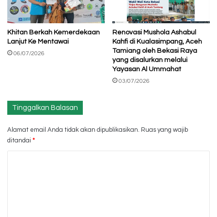
Khitan Berkah Kemerdekaan
Renovasi Mushola Ashabul
Lanjut Ke Mentawai
Kahfi di Kualasimpang, Aceh
Tamiang oleh Bekasi Raya
06/07/2026
yang disalurkan melalui
Yayasan Al Ummahat
03/07/2026
Tinggalkan Balasan
Alamat email Anda tidak akan dipublikasikan.
Ruas yang wajib
ditandai
*
K
o
m
e
n