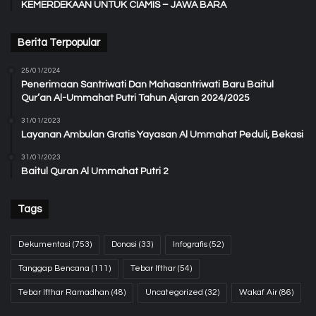
KEMERDEKAAN UNTUK CIAMIS – JAWA BARA
Berita Terpopular
25/01/2024
Penerimaan Santriwati Dan Mahasantriwati Baru Baitul
Qur’an Al-Ummahat Putri Tahun Ajaran 2024/2025
31/01/2023
Layanan Ambulan Gratis Yayasan Al Ummahat Peduli, Bekasi
31/01/2023
Baitul Quran Al Ummahat Putri 2
Tags
Dekumentasi
(753)
Donasi
(33)
Infografis
(52)
Tanggap Bencana
(111)
Tebar Ifthar
(54)
Tebar Ifthar Ramadhan
(48)
Uncategorized
(32)
Wakaf Air
(86)