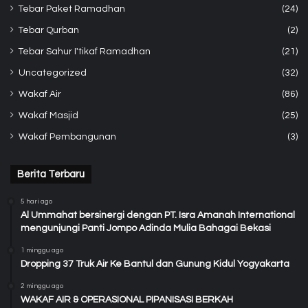
Tebar Paket Ramadhan
(24)
Tebar Qurban
(2)
Tebar Sahur I'tikaf Ramadhan
(21)
Uncategorized
(32)
Wakaf Air
(86)
Wakaf Masjid
(25)
Wakaf Pembangunan
(3)
Berita Terbaru
5 hari ago
Al Ummahat bersinergi dengan PT. Isra Amanah International
mengunjungi Panti Jompo Adinda Mulia Bahagai Bekasi
1 minggu ago
Dropping 37 Truk Air Ke Bantul dan Gunung Kidul Yogyakarta
2 minggu ago
WAKAF AIR & OPERASIONAL PIPANISASI BERKAH