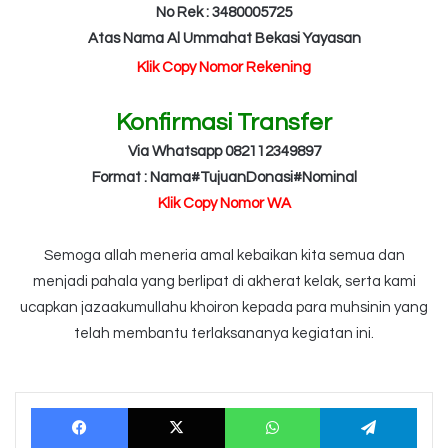
No Rek : 3480005725
Atas Nama Al Ummahat Bekasi Yayasan
Klik Copy Nomor Rekening
Konfirmasi Transfer
Via Whatsapp 082112349897
Format : Nama#TujuanDonasi#Nominal
Klik Copy Nomor WA
Semoga allah meneria amal kebaikan kita semua dan
menjadi pahala yang berlipat di akherat kelak, serta kami
ucapkan jazaakumullahu khoiron kepada para muhsinin yang
telah membantu terlaksananya kegiatan ini.
Facebook
X
WhatsApp
Tele