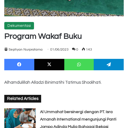
Dekumentasi
Program Wakaf Buku
Septiyan Nurpratama
01/06/2023
0
143
Facebook
X
WhatsApp
Te
Alhamdulillah Alladzi Binimatihi Tatimus Shoolihati.
Related Articles
Al Ummahat bersinergi dengan PT. Isra
Amanah International mengunjungi Panti
Jompo Adinda Mulia Bahagai Bekasi