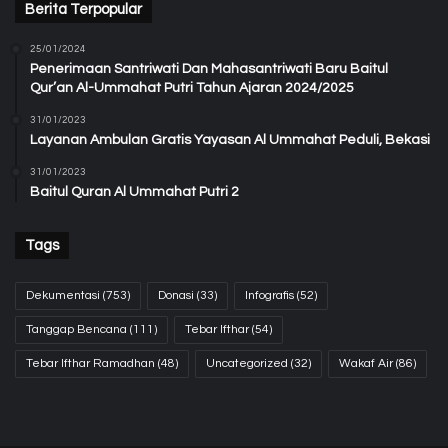
Berita Terpopular
25/01/2024
Penerimaan Santriwati Dan Mahasantriwati Baru Baitul
Qur’an Al-Ummahat Putri Tahun Ajaran 2024/2025
31/01/2023
Layanan Ambulan Gratis Yayasan Al Ummahat Peduli, Bekasi
31/01/2023
Baitul Quran Al Ummahat Putri 2
Tags
Dekumentasi
(753)
Donasi
(33)
Infografis
(52)
Tanggap Bencana
(111)
Tebar Ifthar
(54)
Tebar Ifthar Ramadhan
(48)
Uncategorized
(32)
Wakaf Air
(86)