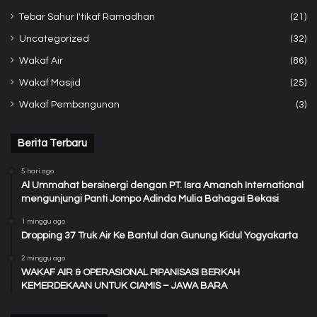
Tebar Sahur I'tikaf Ramadhan
(21)
Uncategorized
(32)
Wakaf Air
(86)
Wakaf Masjid
(25)
Wakaf Pembangunan
(3)
Berita Terbaru
5 hari ago
Al Ummahat bersinergi dengan PT. Isra Amanah International
mengunjungi Panti Jompo Adinda Mulia Bahagai Bekasi
1 minggu ago
Dropping 37 Truk Air Ke Bantul dan Gunung Kidul Yogyakarta
2 minggu ago
WAKAF AIR & OPERASIONAL PIPANISASI BERKAH
KEMERDEKAAN UNTUK CIAMIS – JAWA BARA