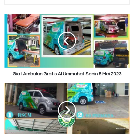
Giat
Ambulan
Gratis
Al
Ummahat
Senin
8
Mei
2023
Giat Ambulan Gratis Al Ummahat Senin 8 Mei 2023
Laporan
Giat
Ambulan
Gratis
Al
Ummahat,
26
Mei