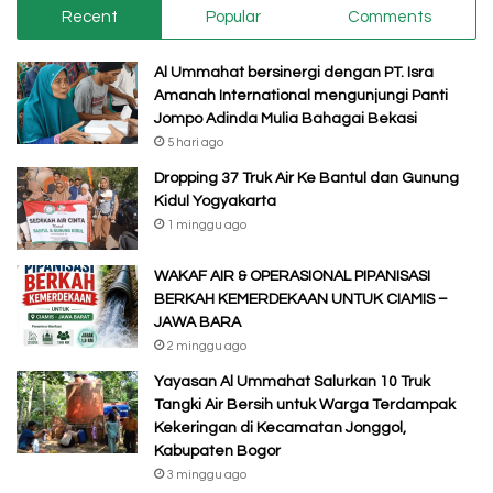
Recent
Popular
Comments
Al Ummahat bersinergi dengan PT. Isra
Amanah International mengunjungi Panti
Jompo Adinda Mulia Bahagai Bekasi
5 hari ago
Dropping 37 Truk Air Ke Bantul dan Gunung
Kidul Yogyakarta
1 minggu ago
WAKAF AIR & OPERASIONAL PIPANISASI
BERKAH KEMERDEKAAN UNTUK CIAMIS –
JAWA BARA
2 minggu ago
Yayasan Al Ummahat Salurkan 10 Truk
Tangki Air Bersih untuk Warga Terdampak
Kekeringan di Kecamatan Jonggol,
Kabupaten Bogor
3 minggu ago