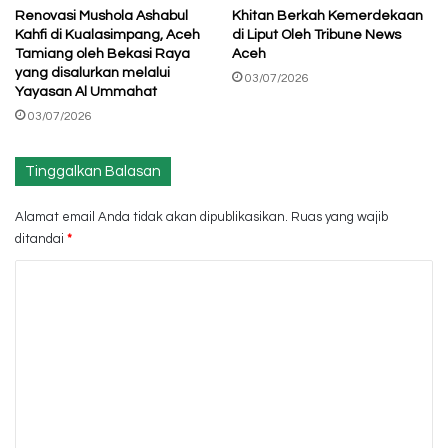
Renovasi Mushola Ashabul
Khitan Berkah Kemerdekaan
Kahfi di Kualasimpang, Aceh
di Liput Oleh Tribune News
Tamiang oleh Bekasi Raya
Aceh
yang disalurkan melalui
03/07/2026
Yayasan Al Ummahat
03/07/2026
Tinggalkan Balasan
Alamat email Anda tidak akan dipublikasikan.
Ruas yang wajib
ditandai
*
K
o
m
e
n
t