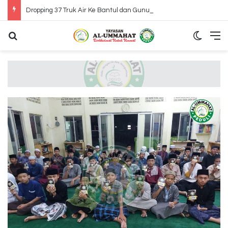
Dropping 37 Truk Air Ke Bantul dan Gunung Kidul Yogyakarta
Search for
Switch
M