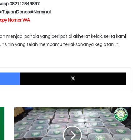
sapp 082112349897
#TujuanDonasi#Nominal
Copy Nomor WA
 menjadi pahala yang berlipat di akherat kelak, serta kami
hsinin yang telah membantu terlaksananya kegiatan ini.
Facebook
X
Tebar
1500
Paket
Sembako
Di