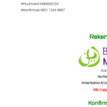
#Muamalat3480005725
#Konfirmasi 0821 1234 9897
Reken
Ba
No Re
Atas Nama Al 
Klik Cop
Konfir