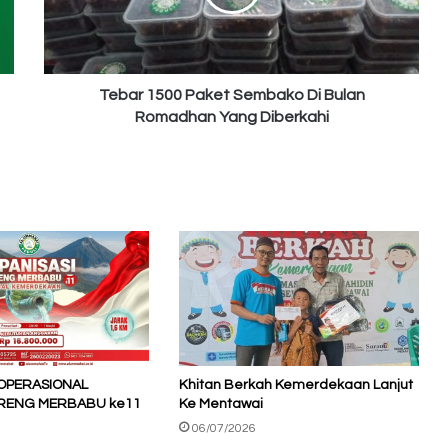
Bulan
Romadhan
Yang
Diberkahi
Tebar 1500 Paket Sembako Di Bulan
Romadhan Yang Diberkahi
 OPERASIONAL
Khitan Berkah Kemerdekaan Lanjut
LERENG MERBABU ke11
Ke Mentawai
06/07/2026