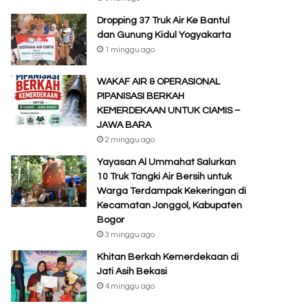
Dropping 37 Truk Air Ke Bantul
dan Gunung Kidul Yogyakarta
1 minggu ago
WAKAF AIR & OPERASIONAL
PIPANISASI BERKAH
KEMERDEKAAN UNTUK CIAMIS –
JAWA BARA
2 minggu ago
Yayasan Al Ummahat Salurkan
10 Truk Tangki Air Bersih untuk
Warga Terdampak Kekeringan di
Kecamatan Jonggol, Kabupaten
Bogor
3 minggu ago
Khitan Berkah Kemerdekaan di
Jati Asih Bekasi
4 minggu ago