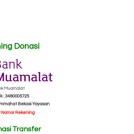
ing Donasi
nk Muamalat
k : 3480005725
Ummahat Bekasi Yayasan
y Nomor Rekening
masi Transfer