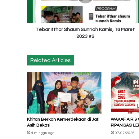
16
Maret
2023
#2
Tebar Ifthar Shaum Sunnah Kamis, 16 Maret
2023 #2
Related Articles
Khitan Berkah Kemerdekaan di Jati
WAKAF AIR &
Asih Bekasi
PIPANISASI 
4 minggu ago
07/07/2026