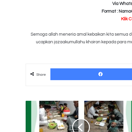
Via What
Format : Nama
Klik 
Semoga allah meneria amal kebaikan kita semua dan
ucapkan jazaakumullahu khoiron kepada para mu
Share
Tebar
Ifthar
Shaum
Sunnah
Kamis,