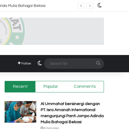
Switch skin
Switch skin
Search
Follow
for
Recent
Popular
Comments
Al Ummahat bersinergi dengan
PT. Isra Amanah International
mengunjungi Panti Jompo Adinda
Mulia Bahagai Bekasi
6 hari ago