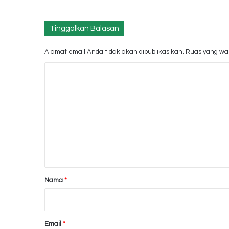
Tinggalkan Balasan
Alamat email Anda tidak akan dipublikasikan.
Ruas yang waj
K
o
m
e
n
t
a
r
Nama
*
*
Email
*