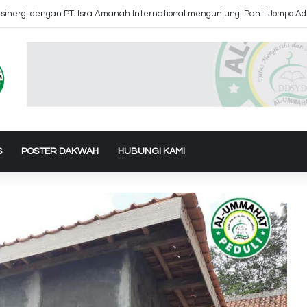
k Air Ke Bantul dan Gunung Kidul Yogyakarta
S
POSTER DAKWAH
HUBUNGI KAMI