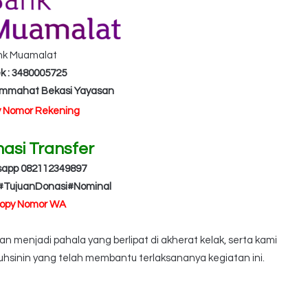
nk Muamalat
k : 3480005725
Ummahat Bekasi Yayasan
y Nomor Rekening
masi Transfer
sapp 082112349897
#TujuanDonasi#Nominal
Copy Nomor WA
 menjadi pahala yang berlipat di akherat kelak, serta kami
hsinin yang telah membantu terlaksananya kegiatan ini.