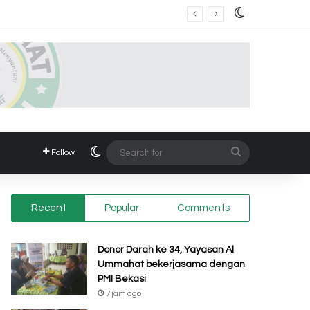
Switch skin
dinda Mulia Bahagai Bekasi
Switch skin
Search
Follow
for
Recent
Popular
Comments
Donor Darah ke 34, Yayasan Al
Ummahat bekerjasama dengan
PMI Bekasi
7 jam ago