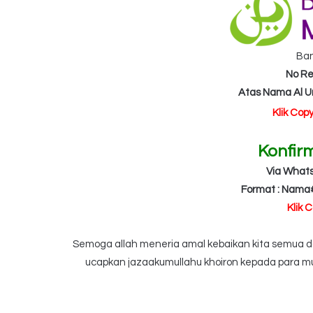
Ba
No Re
Atas Nama Al 
Klik Cop
Konfir
Via What
Format : Nama
Klik 
Semoga allah meneria amal kebaikan kita semua dan
ucapkan jazaakumullahu khoiron kepada para mu