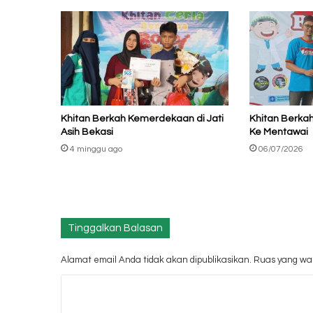
Khitan Berkah Kemerdekaan di Jati
Khitan Berka
Asih Bekasi
Ke Mentawai
4 minggu ago
06/07/2026
Tinggalkan Balasan
Alamat email Anda tidak akan dipublikasikan.
Ruas yang waj
K
o