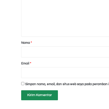
m
e
n
t
a
r
Nama
*
*
Email
*
Simpan nama, email, dan situs web saya pada peramban i