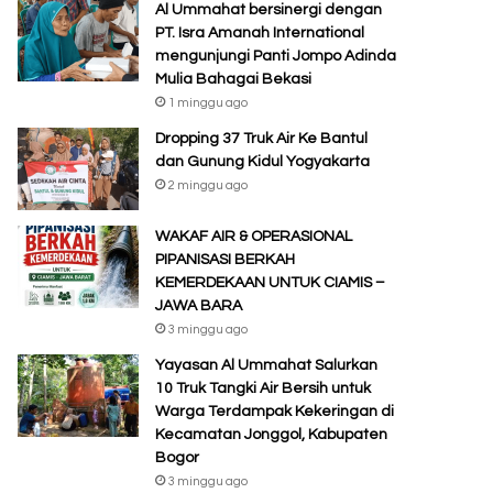
Al Ummahat bersinergi dengan
PT. Isra Amanah International
mengunjungi Panti Jompo Adinda
Mulia Bahagai Bekasi
1 minggu ago
Dropping 37 Truk Air Ke Bantul
dan Gunung Kidul Yogyakarta
2 minggu ago
WAKAF AIR & OPERASIONAL
PIPANISASI BERKAH
KEMERDEKAAN UNTUK CIAMIS –
JAWA BARA
3 minggu ago
Yayasan Al Ummahat Salurkan
10 Truk Tangki Air Bersih untuk
Warga Terdampak Kekeringan di
Kecamatan Jonggol, Kabupaten
Bogor
3 minggu ago