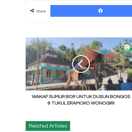
Share
WAKAF
SUMUR
BOR
UNTUK
DUSUN
BONGOS
&
TUKUL
ERAMOKO
WONOGIRI
WAKAF SUMUR BOR UNTUK DUSUN BONGOS
& TUKUL ERAMOKO WONOGIRI
Related Articles