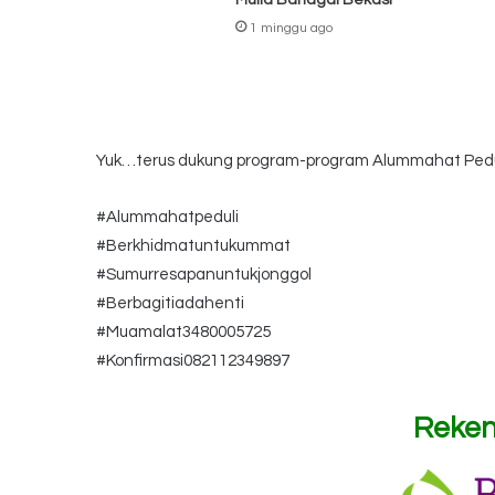
Mulia Bahagai Bekasi
1 minggu ago
Yuk…terus dukung program-program Alummahat Ped
#Alummahatpeduli
#Berkhidmatuntukummat
#Sumurresapanuntukjonggol
#Berbagitiadahenti
#Muamalat3480005725
#Konfirmasi082112349897
Reken