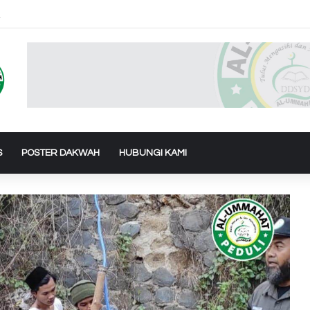
sinergi dengan PT. Isra Amanah International mengunjungi Panti Jompo A
S
POSTER DAKWAH
HUBUNGI KAMI