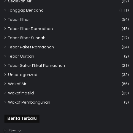
Sedekah Air
(22)
Tanggap Bencana
(111)
Tebar Ifthar
(54)
Tebar Ifthar Ramadhan
(48)
Tebar Ifthar Sunnah
(17)
Tebar Paket Ramadhan
(24)
Tebar Qurban
(2)
Tebar Sahur I'tikaf Ramadhan
(21)
Uncategorized
(32)
Wakaf Air
(86)
Wakaf Masjid
(25)
Wakaf Pembangunan
(3)
Berita Terbaru
7 jam ago