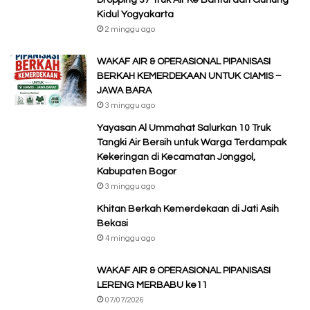
Dropping 37 Truk Air Ke Bantul dan Gunung
Kidul Yogyakarta
2 minggu ago
WAKAF AIR & OPERASIONAL PIPANISASI
BERKAH KEMERDEKAAN UNTUK CIAMIS –
JAWA BARA
3 minggu ago
Yayasan Al Ummahat Salurkan 10 Truk
Tangki Air Bersih untuk Warga Terdampak
Kekeringan di Kecamatan Jonggol,
Kabupaten Bogor
3 minggu ago
Khitan Berkah Kemerdekaan di Jati Asih
Bekasi
4 minggu ago
WAKAF AIR & OPERASIONAL PIPANISASI
LERENG MERBABU ke11
07/07/2026