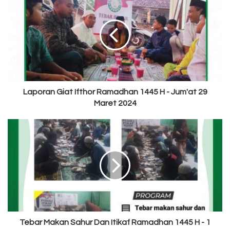
Giat
Ifthor
Ramadhan
1445
H
-
Jum'at
29
Maret
Laporan Giat Ifthor Ramadhan 1445 H - Jum'at 29
2024
Maret 2024
Tebar
Makan
Sahur
Dan
Itikaf
Ramadhan
1445
H
-
1
Tebar Makan Sahur Dan Itikaf Ramadhan 1445 H - 1