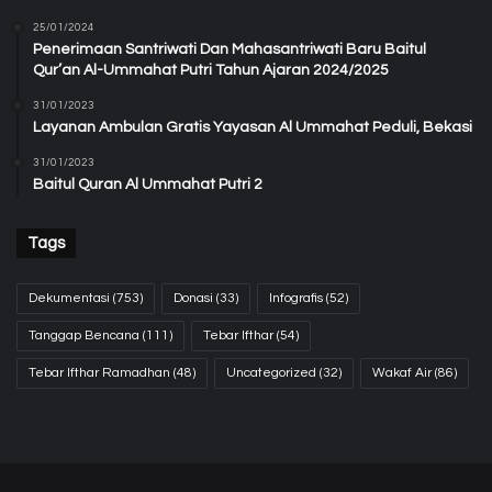
25/01/2024
Penerimaan Santriwati Dan Mahasantriwati Baru Baitul
Qur’an Al-Ummahat Putri Tahun Ajaran 2024/2025
31/01/2023
Layanan Ambulan Gratis Yayasan Al Ummahat Peduli, Bekasi
31/01/2023
Baitul Quran Al Ummahat Putri 2
Tags
Dekumentasi
(753)
Donasi
(33)
Infografis
(52)
Tanggap Bencana
(111)
Tebar Ifthar
(54)
Tebar Ifthar Ramadhan
(48)
Uncategorized
(32)
Wakaf Air
(86)