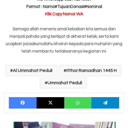
Format : Nama#TujuanDonasi#Nominal
Klik Copy Nomor WA
Semoga allah meneria amal kebaikan kita semua dan
menjadi pahala yang berlipat di akherat kelak, serta kami
ucapkan jazaakumullahu khoiron kepada para muhsinin yang
telah membantu terlaksananya kegiatan ini.
Al Ummahat Peduli
Ifthor Ramadhan 1445 H
Ummahat Peduli
Facebook
X
WhatsApp
Tele
Laporan