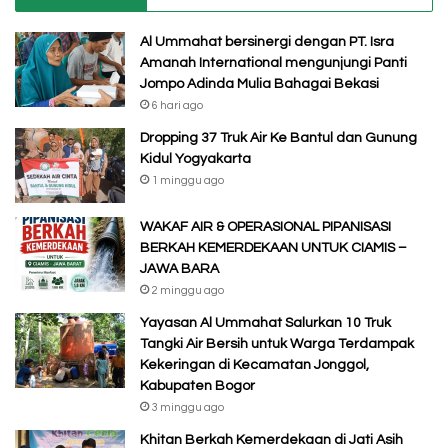
Al Ummahat bersinergi dengan PT. Isra
Amanah International mengunjungi Panti
Jompo Adinda Mulia Bahagai Bekasi
6 hari ago
Dropping 37 Truk Air Ke Bantul dan Gunung
Kidul Yogyakarta
1 minggu ago
WAKAF AIR & OPERASIONAL PIPANISASI
BERKAH KEMERDEKAAN UNTUK CIAMIS –
JAWA BARA
2 minggu ago
Yayasan Al Ummahat Salurkan 10 Truk
Tangki Air Bersih untuk Warga Terdampak
Kekeringan di Kecamatan Jonggol,
Kabupaten Bogor
3 minggu ago
Khitan Berkah Kemerdekaan di Jati Asih