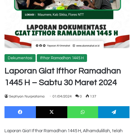
Dekumentasi
Ifthar Ramadhan 1445 H
Laporan Giat Ifthor Ramadhan
1445 H – Sabtu 30 Maret 2024
Septiyan Nurpratama
01/04/2024
0
137
Facebook
X
WhatsApp
Te
Laporan Giat Ifthor Ramadhan 1445 H, Alhamdulillah, telah