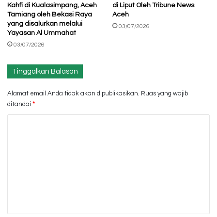
Kahfi di Kualasimpang, Aceh
di Liput Oleh Tribune News
Tamiang oleh Bekasi Raya
Aceh
yang disalurkan melalui
03/07/2026
Yayasan Al Ummahat
03/07/2026
Tinggalkan Balasan
Alamat email Anda tidak akan dipublikasikan.
Ruas yang wajib
ditandai
*
K
o
m
e
n
t
a