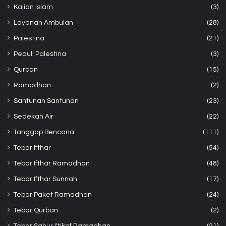
Kajian Islam
(3)
Layanan Ambulan
(28)
Palestina
(21)
Peduli Palestina
(3)
Qurban
(15)
Ramadhan
(2)
Santunan Santunan
(23)
Sedekah Air
(22)
Tanggap Bencana
(111)
Tebar Ifthar
(54)
Tebar Ifthar Ramadhan
(48)
Tebar Ifthar Sunnah
(17)
Tebar Paket Ramadhan
(24)
Tebar Qurban
(2)
Tebar Sahur I'tikaf Ramadhan
(21)