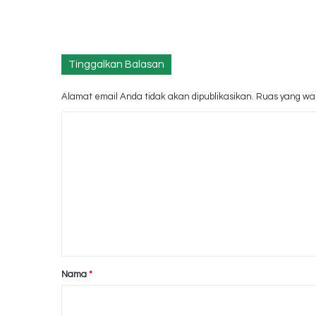
Tinggalkan Balasan
Alamat email Anda tidak akan dipublikasikan.
Ruas yang waj
K
o
m
e
n
t
a
r
Nama
*
*