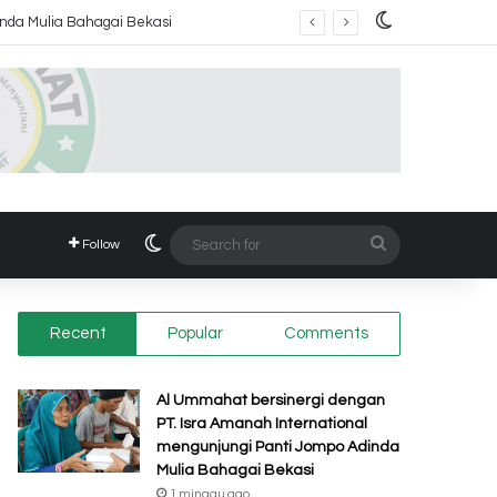
Switch skin
inda Mulia Bahagai Bekasi
Switch skin
Search
Follow
for
Recent
Popular
Comments
Al Ummahat bersinergi dengan
PT. Isra Amanah International
mengunjungi Panti Jompo Adinda
Mulia Bahagai Bekasi
1 minggu ago