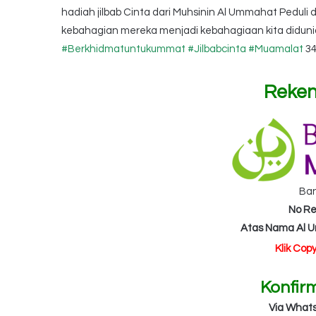
hadiah jilbab Cinta dari Muhsinin Al Ummahat Peduli
kebahagian mereka menjadi kebahagiaan kita diduni
#Berkhidmatuntukummat
#Jilbabcinta
#Muamalat
34
Reken
Ba
No Re
Atas Nama Al 
Klik Cop
Konfir
Via What