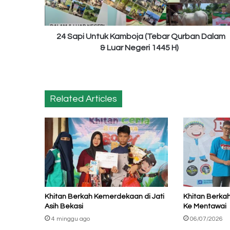
Dalam
&
Luar
Negeri
24 Sapi Untuk Kamboja (Tebar Qurban Dalam
1445
& Luar Negeri 1445 H)
H)
Related Articles
Khitan Berkah Kemerdekaan di Jati
Khitan Berka
Asih Bekasi
Ke Mentawai
4 minggu ago
06/07/2026