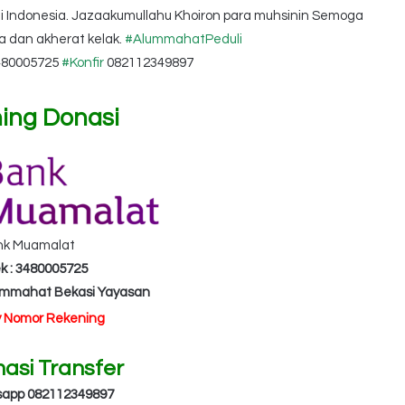
 di Indonesia. Jazaakumullahu Khoiron para muhsinin Semoga
a dan akherat kelak.
#AlummahatPeduli
80005725
#Konfir
082112349897
ing Donasi
nk Muamalat
k : 3480005725
Ummahat Bekasi Yayasan
y Nomor Rekening
masi Transfer
sapp 082112349897