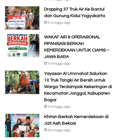
Dropping 37 Truk Air Ke Bantul
dan Gunung Kidul Yogyakarta
2 minggu ago
WAKAF AIR & OPERASIONAL
PIPANISASI BERKAH
KEMERDEKAAN UNTUK CIAMIS –
JAWA BARA
3 minggu ago
Yayasan Al Ummahat Salurkan
10 Truk Tangki Air Bersih untuk
Warga Terdampak Kekeringan di
Kecamatan Jonggol, Kabupaten
Bogor
3 minggu ago
Khitan Berkah Kemerdekaan di
Jati Asih Bekasi
4 minggu ago