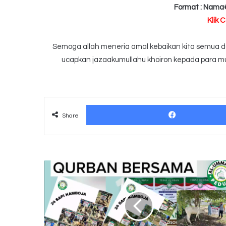
Format : Nama
Klik 
Semoga allah meneria amal kebaikan kita semua dan
ucapkan jazaakumullahu khoiron kepada para mu
Share
24
Sapi
Untuk
Kamboja
(Tebar
Qurban