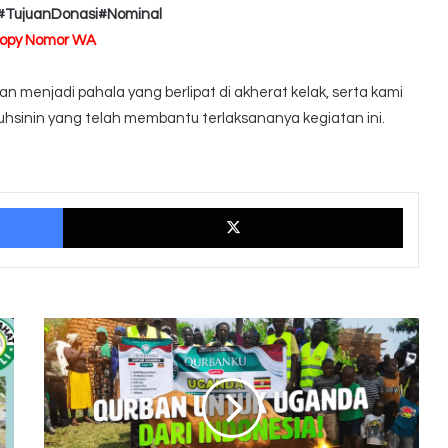
#TujuanDonasi#Nominal
Copy Nomor WA
 menjadi pahala yang berlipat di akherat kelak, serta kami
hsinin yang telah membantu terlaksananya kegiatan ini.
Facebook
X
17
Sapi
Untuk
Uganda
Dari
Indonesia,