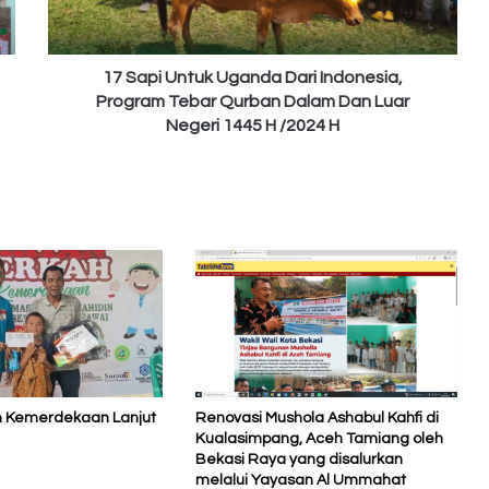
Program
Tebar
Qurban
Dalam
17 Sapi Untuk Uganda Dari Indonesia,
Dan
Program Tebar Qurban Dalam Dan Luar
Luar
Negeri 1445 H /2024 H
Negeri
1445
H
/2024
H
h Kemerdekaan Lanjut
Renovasi Mushola Ashabul Kahfi di
Kualasimpang, Aceh Tamiang oleh
Bekasi Raya yang disalurkan
melalui Yayasan Al Ummahat