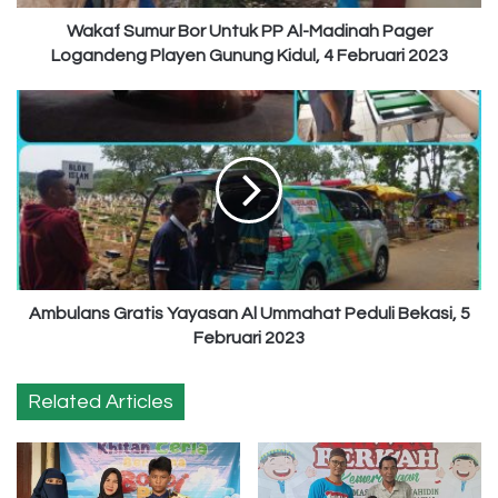
Logandeng
Playen
Wakaf Sumur Bor Untuk PP Al-Madinah Pager
Gunung
Logandeng Playen Gunung Kidul, 4 Februari 2023
Kidul,
4
Ambulans
Februari
Gratis
2023
Yayasan
Al
Ummahat
Peduli
Bekasi,
5
Februari
2023
Ambulans Gratis Yayasan Al Ummahat Peduli Bekasi, 5
Februari 2023
Related Articles