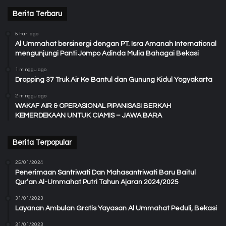
Berita Terbaru
5 hari ago
Al Ummahat bersinergi dengan PT. Isra Amanah International
mengunjungi Panti Jompo Adinda Mulia Bahagai Bekasi
1 minggu ago
Dropping 37 Truk Air Ke Bantul dan Gunung Kidul Yogyakarta
2 minggu ago
WAKAF AIR & OPERASIONAL PIPANISASI BERKAH
KEMERDEKAAN UNTUK CIAMIS – JAWA BARA
Berita Terpopular
25/01/2024
Penerimaan Santriwati Dan Mahasantriwati Baru Baitul
Qur’an Al-Ummahat Putri Tahun Ajaran 2024/2025
31/01/2023
Layanan Ambulan Gratis Yayasan Al Ummahat Peduli, Bekasi
31/01/2023