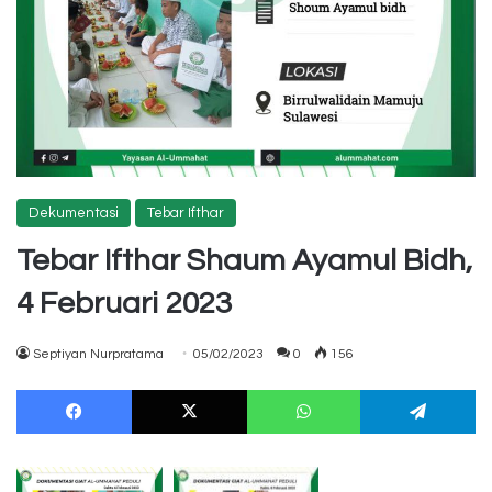
Dekumentasi
Tebar Ifthar
Tebar Ifthar Shaum Ayamul Bidh,
4 Februari 2023
Septiyan Nurpratama
05/02/2023
0
156
Facebook
X
WhatsApp
Te