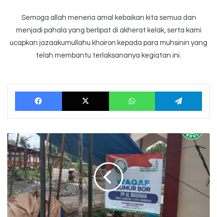
Semoga allah meneria amal kebaikan kita semua dan
menjadi pahala yang berlipat di akherat kelak, serta kami
ucapkan jazaakumullahu khoiron kepada para muhsinin yang
telah membantu terlaksananya kegiatan ini.
Facebook
X
WhatsApp
Tele
Wakaf
Sumur
Bor
Untuk
PP
Al-
Madinah
Pager