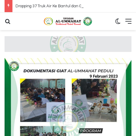
Dropping 37 Truk Air Ke Bantul dan Gunung Kidul Yogyakarta
Search for
Switch
M