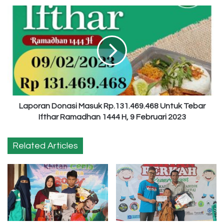
Laporan
Donasi
Masuk
Rp.131.469.468
Untuk
Tebar
Ifthar
Ramadhan
1444
H,
Laporan Donasi Masuk Rp.131.469.468 Untuk Tebar
9
Ifthar Ramadhan 1444 H, 9 Februari 2023
Februari
2023
Related Articles