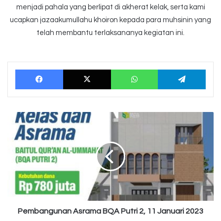
menjadi pahala yang berlipat di akherat kelak, serta kami
ucapkan jazaakumullahu khoiron kepada para muhsinin yang
telah membantu terlaksananya kegiatan ini.
Facebook
X
WhatsApp
Tele
Pembangunan
Asrama
BQA
Putri
2,
11
Januari
2023
Pembangunan Asrama BQA Putri 2, 11 Januari 2023