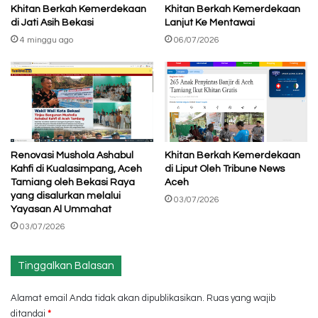
Khitan Berkah Kemerdekaan
Khitan Berkah Kemerdekaan
di Jati Asih Bekasi
Lanjut Ke Mentawai
4 minggu ago
06/07/2026
Renovasi Mushola Ashabul
Khitan Berkah Kemerdekaan
Kahfi di Kualasimpang, Aceh
di Liput Oleh Tribune News
Tamiang oleh Bekasi Raya
Aceh
yang disalurkan melalui
03/07/2026
Yayasan Al Ummahat
03/07/2026
Tinggalkan Balasan
Alamat email Anda tidak akan dipublikasikan.
Ruas yang wajib
ditandai
*