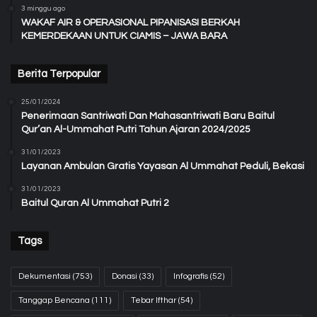
3 minggu ago
WAKAF AIR & OPERASIONAL PIPANISASI BERKAH
KEMERDEKAAN UNTUK CIAMIS – JAWA BARA
Berita Terpopular
25/01/2024
Penerimaan Santriwati Dan Mahasantriwati Baru Baitul
Qur’an Al-Ummahat Putri Tahun Ajaran 2024/2025
31/01/2023
Layanan Ambulan Gratis Yayasan Al Ummahat Peduli, Bekasi
31/01/2023
Baitul Quran Al Ummahat Putri 2
Tags
Dekumentasi
(753)
Donasi
(33)
Infografis
(52)
Tanggap Bencana
(111)
Tebar Ifthar
(54)