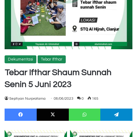
Dekumentasi
Tebar Ifthar
Tebar Ifthar Shaum Sunnah
Senin 5 Juni 2023
Septiyan Nurpratama
08/06/2023
0
165
Facebook
X
WhatsApp
Te