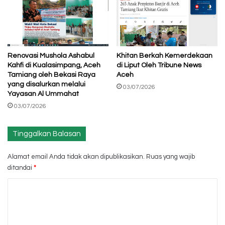
Renovasi Mushola Ashabul
Khitan Berkah Kemerdekaan
Kahfi di Kualasimpang, Aceh
di Liput Oleh Tribune News
Tamiang oleh Bekasi Raya
Aceh
yang disalurkan melalui
03/07/2026
Yayasan Al Ummahat
03/07/2026
Tinggalkan Balasan
Alamat email Anda tidak akan dipublikasikan.
Ruas yang wajib
ditandai
*
K
o
m