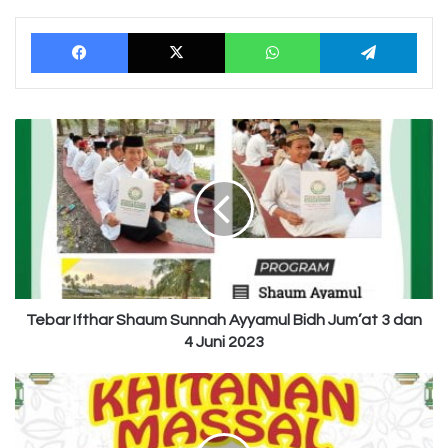
Facebook
X
WhatsApp
Tele
Tebar
Ifthar
Shaum
Sunnah
Ayyamul
Bidh
Jum’at
3
dan
4
Tebar Ifthar Shaum Sunnah Ayyamul Bidh Jum’at 3 dan
Juni
4 Juni 2023
2023
Donasi
Khitanan
Massal
3000