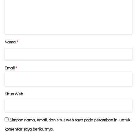
e
n
t
a
r
Nama
*
*
Email
*
Situs Web
Simpan nama, email, dan situs web saya pada peramban ini untuk
komentar saya berikutnya.