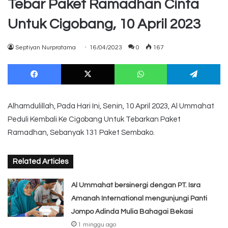
Tebar Paket Ramadhan Cinta
Untuk Cigobang, 10 April 2023
Septiyan Nurpratama
16/04/2023
0
167
Facebook
X
WhatsApp
Te
Alhamdulillah, Pada Hari Ini, Senin, 10 April 2023, Al Ummahat
Peduli Kembali Ke Cigobang Untuk Tebarkan Paket
Ramadhan, Sebanyak 131 Paket Sembako.
Related Articles
Al Ummahat bersinergi dengan PT. Isra
Amanah International mengunjungi Panti
Jompo Adinda Mulia Bahagai Bekasi
1 minggu ago