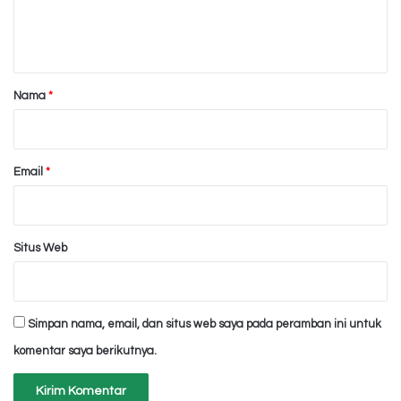
n
t
a
r
Nama
*
*
Email
*
Situs Web
Simpan nama, email, dan situs web saya pada peramban ini untuk
komentar saya berikutnya.