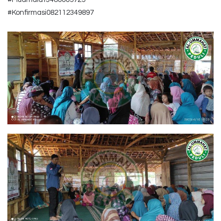
#Konfirmasi082112349897