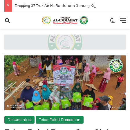
Dropping 37 Truk Air Ke Bantul dan Gunung Kidul Yogyakarta
Search for
Switch
M
Dekumentasi
Tebar Paket Ramadhan