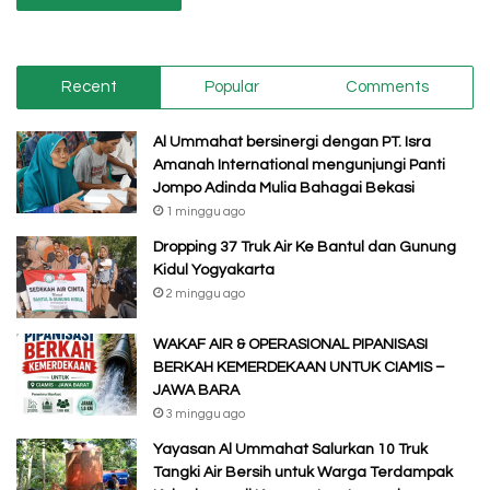
Recent
Popular
Comments
Al Ummahat bersinergi dengan PT. Isra
Amanah International mengunjungi Panti
Jompo Adinda Mulia Bahagai Bekasi
1 minggu ago
Dropping 37 Truk Air Ke Bantul dan Gunung
Kidul Yogyakarta
2 minggu ago
WAKAF AIR & OPERASIONAL PIPANISASI
BERKAH KEMERDEKAAN UNTUK CIAMIS –
JAWA BARA
3 minggu ago
Yayasan Al Ummahat Salurkan 10 Truk
Tangki Air Bersih untuk Warga Terdampak