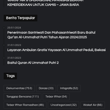
WAKAF AIR & OPERASIONAL PIPANISASI BERKAH
KEMERDEKAAN UNTUK CIAMIS – JAWA BARA
Berita Terpopular
25/01/2024
Penerimaan Santriwati Dan Mahasantriwati Baru Baitul
Qur’an Al-Ummahat Putri Tahun Ajaran 2024/2025
31/01/2023
Layanan Ambulan Gratis Yayasan Al Ummahat Peduli, Bekasi
31/01/2023
Baitul Quran Al Ummahat Putri 2
Tags
Dekumentasi
(753)
Donasi
(33)
Infografis
(52)
Tanggap Bencana
(111)
Tebar Ifthar
(54)
Tebar Ifthar Ramadhan
(48)
Uncategorized
(32)
Wakaf Air
(86)