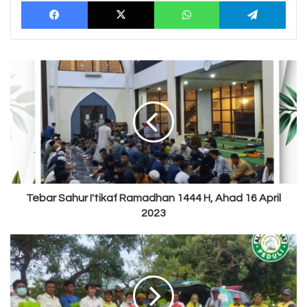
Facebook
X
WhatsApp
Tele
Tebar
Sahur
I'tikaf
Ramadhan
1444
H,
Ahad
16
April
2023
Tebar Sahur I'tikaf Ramadhan 1444 H, Ahad 16 April
2023
Paket
Cinta
Untuk
TPU
Pedurenan