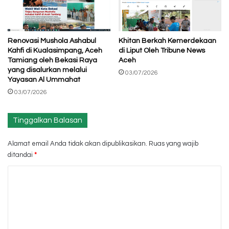
Renovasi Mushola Ashabul
Khitan Berkah Kemerdekaan
Kahfi di Kualasimpang, Aceh
di Liput Oleh Tribune News
Tamiang oleh Bekasi Raya
Aceh
yang disalurkan melalui
03/07/2026
Yayasan Al Ummahat
03/07/2026
Tinggalkan Balasan
Alamat email Anda tidak akan dipublikasikan.
Ruas yang wajib
ditandai
*
K
o
m
e