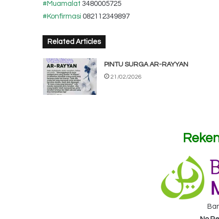
#Muamalat
3480005725
#Konfirmasi
082112349897
Related Articles
PINTU SURGA AR-RAYYAN
21/02/2026
Reken
Ba