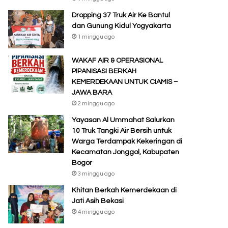
Dropping 37 Truk Air Ke Bantul
dan Gunung Kidul Yogyakarta
1 minggu ago
WAKAF AIR & OPERASIONAL
PIPANISASI BERKAH
KEMERDEKAAN UNTUK CIAMIS –
JAWA BARA
2 minggu ago
Yayasan Al Ummahat Salurkan
10 Truk Tangki Air Bersih untuk
Warga Terdampak Kekeringan di
Kecamatan Jonggol, Kabupaten
Bogor
3 minggu ago
Khitan Berkah Kemerdekaan di
Jati Asih Bekasi
4 minggu ago