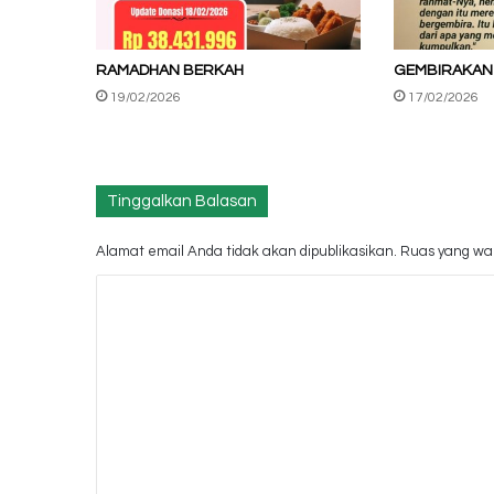
RAMADHAN BERKAH
GEMBIRAKAN
19/02/2026
17/02/2026
Tinggalkan Balasan
Alamat email Anda tidak akan dipublikasikan.
Ruas yang waj
K
o
m
e
n
t
a