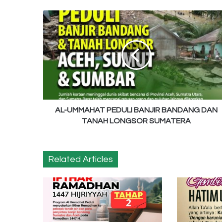
AL-
UMMAHAT
PEDULI
BANJIR
BANDANG
DAN
TANAH
LONGSOR
SUMATERA
AL-UMMAHAT PEDULI BANJIR BANDANG DAN
TANAH LONGSOR SUMATERA
Related Articles