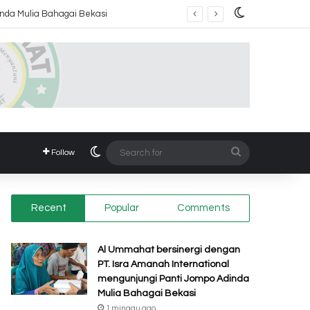
Switch skin
Switch skin
Search
Follow
for
Recent
Popular
Comments
Al Ummahat bersinergi dengan
PT. Isra Amanah International
mengunjungi Panti Jompo Adinda
Mulia Bahagai Bekasi
1 minggu ago