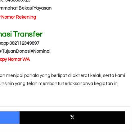
k : 3480005725
Ummahat Bekasi Yayasan
y Nomor Rekening
masi Transfer
sapp 082112349897
#TujuanDonasi#Nominal
Copy Nomor WA
 menjadi pahala yang berlipat di akherat kelak, serta kami
hsinin yang telah membantu terlaksananya kegiatan ini.
Facebook
X