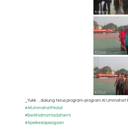
_Yukk….dukung terus program-program Al Ummahat 
#AlUmmahatPeduli
#Berkhidmattiadahenti
#Apelkesiapsiagaan