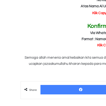
No Re
Atas Nama Al 
Klik Cop
Konfir
Via What
Format : Nama
Klik 
Semoga allah meneria amal kebaikan kita semua dan
ucapkan jazaakumullahu khoiron kepada para mu
Share