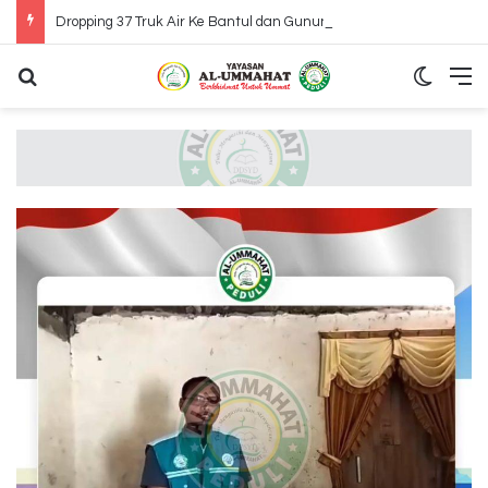
Dropping 37 Truk Air Ke Bantul dan Gunung Kidul Yogyakarta
Search for
Switch
M