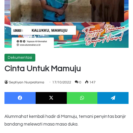
Dekumentasi
Cinta Untuk Mamuju
Septiyan Nurpratama
17/10/2022
0
147
Facebook
X
WhatsApp
Te
Alummahat kembali hadir di Mamuju, temani penyintas banjir
bandang melewati masa masa duka.