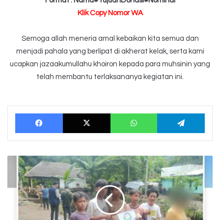
Format : Nama#TujuanDonasi#Nominal
Klik Copy Nomor WA
Semoga allah meneria amal kebaikan kita semua dan
menjadi pahala yang berlipat di akherat kelak, serta kami
ucapkan jazaakumullahu khoiron kepada para muhsinin yang
telah membantu terlaksananya kegiatan ini.
Facebook
X
WhatsApp
Tele
Penyaluran
Bantuan
Banjir
Lombok