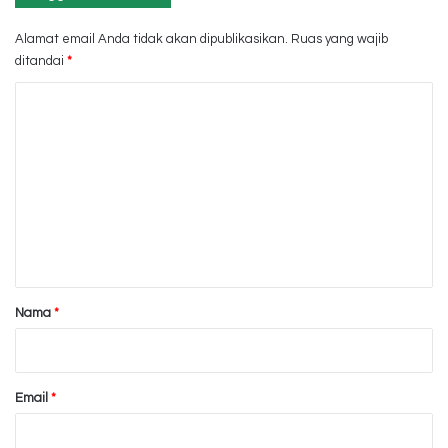
Alamat email Anda tidak akan dipublikasikan.
Ruas yang wajib
ditandai
*
K
o
m
e
n
t
a
r
Nama
*
*
Email
*