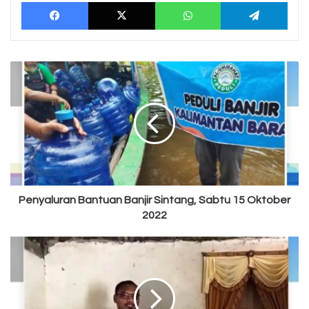
Facebook
X
WhatsApp
Tele
Penyaluran
Bantuan
Banjir
Sintang,
Sabtu
15
Oktober
2022
Penyaluran Bantuan Banjir Sintang, Sabtu 15 Oktober
2022
Cinta
Untuk
Mamuju