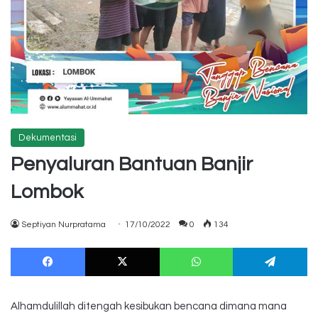
Dekumentasi
Penyaluran Bantuan Banjir
Lombok
Septiyan Nurpratama
17/10/2022
0
134
Facebook
X
WhatsApp
Te
Alhamdulillah ditengah kesibukan bencana dimana mana