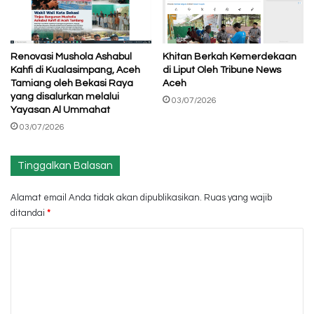
Renovasi Mushola Ashabul
Khitan Berkah Kemerdekaan
Kahfi di Kualasimpang, Aceh
di Liput Oleh Tribune News
Tamiang oleh Bekasi Raya
Aceh
yang disalurkan melalui
03/07/2026
Yayasan Al Ummahat
03/07/2026
Tinggalkan Balasan
Alamat email Anda tidak akan dipublikasikan.
Ruas yang wajib
ditandai
*
K
o
m
e