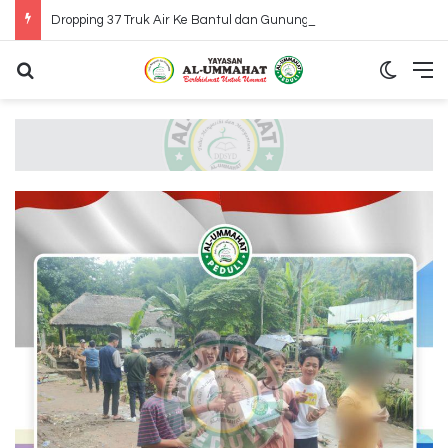
Dropping 37 Truk Air Ke Bantul dan Gunung Kidul Yogyakarta
Search for
Switch
M