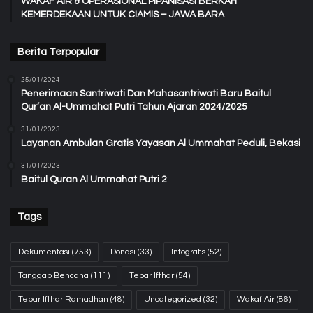
WAKAF AIR & OPERASIONAL PIPANISASI BERKAH
KEMERDEKAAN UNTUK CIAMIS – JAWA BARA
Berita Terpopular
25/01/2024
Penerimaan Santriwati Dan Mahasantriwati Baru Baitul
Qur’an Al-Ummahat Putri Tahun Ajaran 2024/2025
31/01/2023
Layanan Ambulan Gratis Yayasan Al Ummahat Peduli, Bekasi
31/01/2023
Baitul Quran Al Ummahat Putri 2
Tags
Dekumentasi
(753)
Donasi
(33)
Infografis
(52)
Tanggap Bencana
(111)
Tebar Ifthar
(54)
Tebar Ifthar Ramadhan
(48)
Uncategorized
(32)
Wakaf Air
(86)