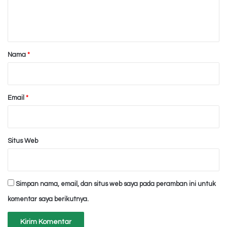
n
t
a
r
Nama
*
*
Email
*
Situs Web
Simpan nama, email, dan situs web saya pada peramban ini untuk
komentar saya berikutnya.