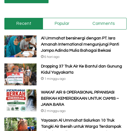
Recent
Popular
Comments
Al Ummahat bersinergi dengan PT. Isra
Amanah International mengunjungi Panti
Jompo Adinda Mulia Bahagai Bekasi
6 hari ago
Dropping 37 Truk Air Ke Bantul dan Gunung
Kidul Yogyakarta
1 minggu ago
WAKAF AIR & OPERASIONAL PIPANISASI
BERKAH KEMERDEKAAN UNTUK CIAMIS –
JAWA BARA
2 minggu ago
Yayasan Al Ummahat Salurkan 10 Truk
Tangki Air Bersih untuk Warga Terdampak